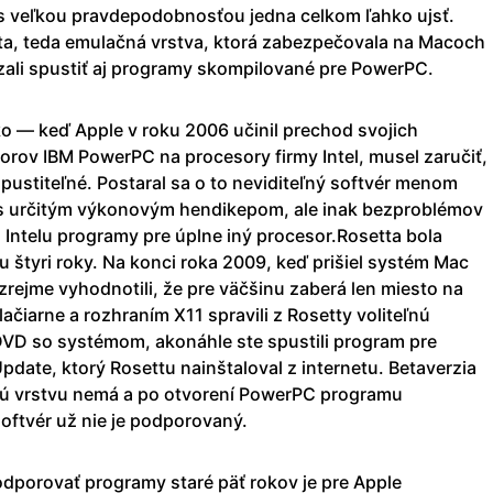
 veľkou pravdepodobnosťou jedna celkom ľahko ujsť.
, teda emulačná vrstva, ktorá zabezpečovala na Macoch
ázali spustiť aj programy skompilované pre PowerPC.
ko — keď Apple v roku 2006 učinil prechod svojich
orov IBM PowerPC na procesory firmy Intel, musel zaručiť,
pustiteľné. Postaral sa o to neviditeľný softvér menom
 s určitým výkonovým hendikepom, ale inak bezproblémov
Intelu programy pre úplne iný procesor.Rosetta bola
štyri roky. Na konci roka 2009, keď prišiel systém Mac
rejme vyhodnotili, že pre väčšinu zaberá len miesto na
lačiarne a rozhraním X11 spravili z Rosetty voliteľnú
li DVD so systémom, akonáhle ste spustili program pre
pdate, ktorý Rosettu nainštaloval z internetu. Betaverzia
ú vrstvu nemá a po otvorení PowerPC programu
oftvér už nie je podporovaný.
podporovať programy staré päť rokov je pre Apple