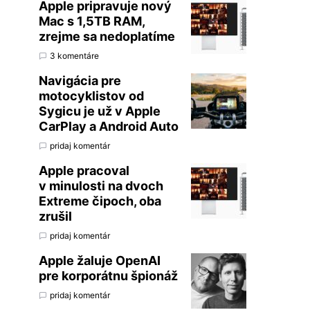
Apple pripravuje nový
Mac s 1,5TB RAM,
zrejme sa nedoplatíme
3 komentáre
Navigácia pre
motocyklistov od
Sygicu je už v Apple
CarPlay a Android Auto
pridaj komentár
Apple pracoval
v minulosti na dvoch
Extreme čipoch, oba
zrušil
pridaj komentár
Apple žaluje OpenAI
pre korporátnu špionáž
pridaj komentár