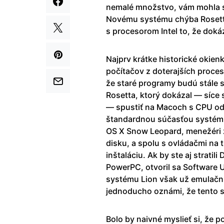
nemalé množstvo, vám mohla s
Novému systému chýba Rosetta
s procesorom Intel to, že dok
Najprv krátke historické okien
počítačov z doterajších proces
že staré programy budú stále s
Rosetta, ktorý dokázal — síce
— spustiť na Macoch s CPU od 
štandardnou súčasťou systému 
OS X Snow Leopard, menežéri z
disku, a spolu s ovládačmi na t
inštaláciu. Ak by ste aj strati
PowerPC, otvoril sa Software U
systému Lion však už emulačn
jednoducho oznámi, že tento s
Bolo by naivné myslieť si, že 