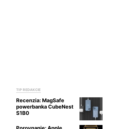
TIP REDAKCIE
Recenzia: MagSafe
powerbanka CubeNest
S1B0
Porovnanie: Apple