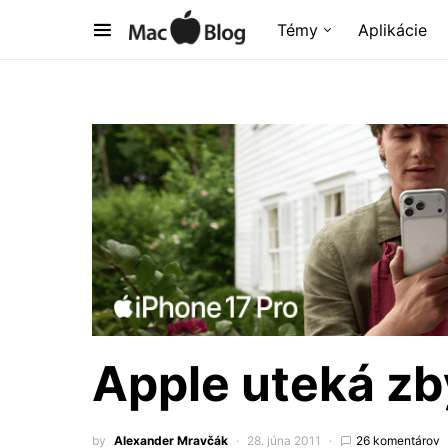
Témy
Aplikácie
Apple uteká zb
by
Alexander Mravčák
28. júna 2011
26 komentárov