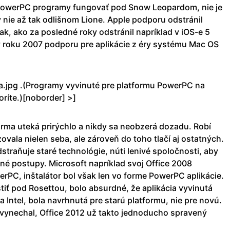
i PowerPC programy fungovať pod Snow Leopardom, nie je
 nie až tak odlišnom Lione. Apple podporu odstránil
k, ako za posledné roky odstránil napríklad v iOS-e 5
 roku 2007 podporu pre aplikácie z éry systému Mac OS
etta.jpg .(Programy vyvinuté pre platformu PowerPC na
íte.)[no­border] >]
irma uteká prirýchlo a nikdy sa neobzerá dozadu. Robí
zovala nielen seba, ale zároveň do toho tlačí aj ostatných.
straňuje staré technológie, núti lenivé spoločnosti, aby
né postupy. Microsoft napríklad svoj Office 2008
erPC, inštalátor bol však len vo forme PowerPC aplikácie.
iť pod Rosettou, bolo absurdné, že aplikácia vyvinutá
Intel, bola navrhnutá pre starú platformu, nie pre novú.
vynechal, Office 2012 už takto jednoducho spravený