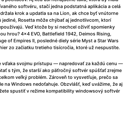
aného softvéru, stačí jedna podstatná aplikácia a celá
 držala krok a updatla sa na Lion, ak chce byť vnútorne
ú jediné, Rosetta môže chýbať aj jednotlivcom, ktorí
epoužívajú. Veď ktože by si nechcel oživiť spomienky
ou hrou? 4×4 EVO, Battlefield 1942, Deimos Rising,
ge of Empires II, posledné diely série Myst a Star Wars
 hier zo začiatku tretieho tisícročia, ktoré už nespustíte.
ale vďaka svojmu prístupu — napredovať za každú cenu —
tať s tým, že starší ako päťročný softvér spúšťať zrejme
celkom veľký problém. Zároveň to vysvetľuje, prečo sa
le na Windows nedoťahuje. Obzvlášť, keď uvážime, že aj
te spustiť v režime kompatibility windowsový softvér