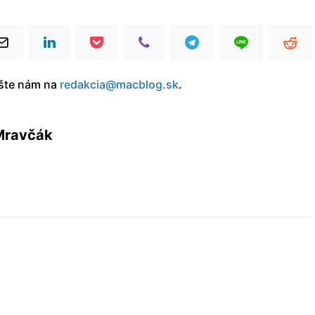
íšte nám na
redakcia@macblog.sk
.
Mravčák