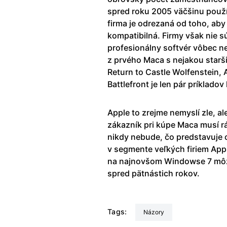
spred roku 2005 väčšinu použív
firma je odrezaná od toho, aby
kompatibilná. Firmy však nie s
profesionálny softvér vôbec n
z prvého Maca s nejakou starši
Return to Castle Wolfenstein, A
Battlefront je len pár príkladov
Apple to zrejme nemyslí zle, 
zákazník pri kúpe Maca musí rá
nikdy nebude, čo predstavuje 
v segmente veľkých firiem App
na najnovšom Windowse 7 môže
spred pätnástich rokov.
Tags:
Názory