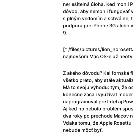
neriešiteľná úloha. Keď mohl
dôvod, aby nemohli fungovať v
s plným vedomím a schválne, ta
podporu pre iPhone 3G alebo v
9.
[* /files/pictures/li­on_noros
najnovšom Mac OS-e už neotvor
Z akého dôvodu? Kalifornská f
všetko preto, aby stále aktuali
Má to svoju výhodu: tým, že od
konečne začali využívať moder
naprogramoval pre Intel aj Pow
Aj keď ho nebolo problém spust
dva roky po prechode Macov na 
Vďaka tomu, že Apple Rosettu 
nebude môcť byť.