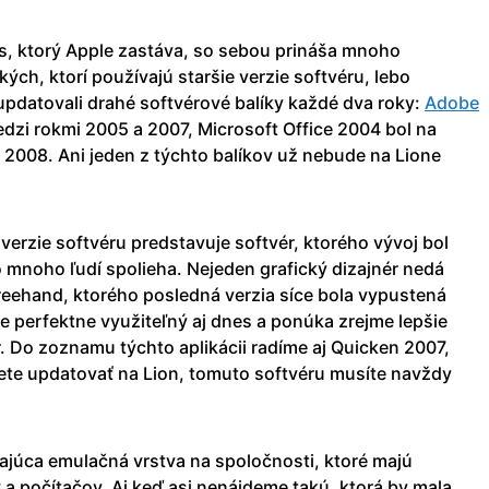
s, ktorý Apple zastáva, so sebou prináša mnoho
ých, ktorí používajú staršie verzie softvéru, lebo
pdatovali drahé softvérové balíky každé dva roky:
Adobe
edzi rokmi 2005 a 2007, Microsoft Office 2004 bol na
 2008. Ani jeden z týchto balíkov už nebude na Lione
verzie softvéru predstavuje softvér, ktorého vývoj bol
o mnoho ľudí spolieha. Nejeden grafický dizajnér nedá
reehand, ktorého posledná verzia síce bola vypustená
je perfektne využiteľný aj dnes a ponúka zrejme lepšie
r. Do zoznamu týchto aplikácii radíme aj Quicken 2007,
ete updatovať na Lion, tomuto softvéru musíte navždy
júca emulačná vrstva na spoločnosti, ktoré majú
 počítačov. Aj keď asi nenájdeme takú, ktorá by mala