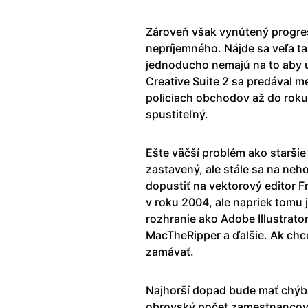
Zároveň však vynútený progre
nepríjemného. Nájde sa veľa tak
jednoducho nemajú na to aby u
Creative Suite 2 sa predával m
policiach obchodov až do roku
spustiteľný.
Ešte väčší problém ako staršie 
zastavený, ale stále sa na neh
dopustiť na vektorový editor F
v roku 2004, ale napriek tomu 
rozhranie ako Adobe Illustrato
MacTheRipper a ďalšie. Ak chc
zamávať.
Najhorší dopad bude mať chýba
obrovský počet zamestnancov a