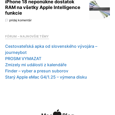
iPhone 18 neponúkne dostatok
RAM na všetky Apple Intelligence
funkcie
pridaj komentár
FÓRUM – NAJNOVŠIE TÉMY
Cestovateľská apka od slovenského vývojára –
journeybot
PROSIM VYMAZAT
Zmizely mi události z kalendáře
Finder – vyber a presun suborov
Starý Apple eMac G4/1.25 – výmena disku