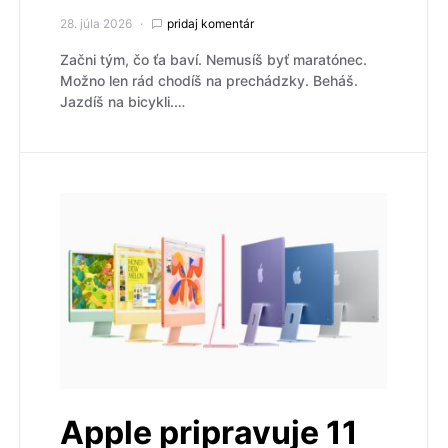
28. júla 2026
pridaj komentár
Začni tým, čo ťa baví. Nemusíš byť maratónec.
Možno len rád chodíš na prechádzky. Beháš.
Jazdíš na bicykli.…
Apple pripravuje 11