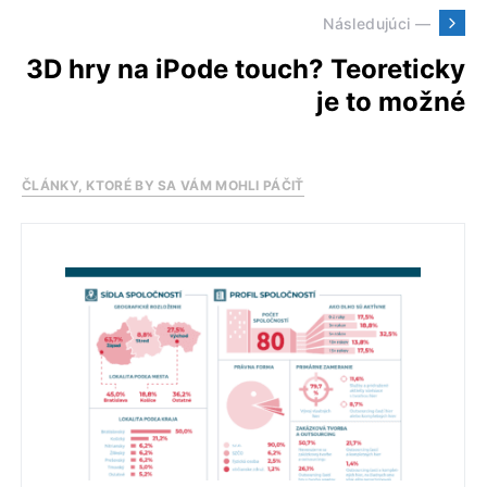
Následujúci —
3D hry na iPode touch? Teoreticky
je to možné
ČLÁNKY, KTORÉ BY SA VÁM MOHLI PÁČIŤ