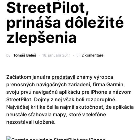
StreetPilot,
prináša dôležité
zlepšenia
by
Tomáš Beleš
18. januára 2011
2 komentáre
Začiatkom januára
predstavil
známy výrobca
prenosných navigačných zariadení, firma Garmin,
svoju prvú navigačnú aplikáciu pre iPhone s názvom
StreetPilot. Dojmy z nej však boli rozporuplné.
Najväčšej kritike čelila najmä skutočnosť, že aplikácia
neustále sťahovala mapy, ktoré v telefóne
nezostávali uložené.