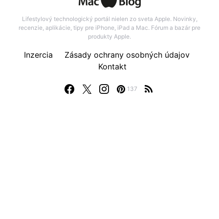
Lifestylový technologický portál nielen zo sveta Apple. Novinky,
recenzie, aplikácie, tipy pre iPhone, iPad a Mac. Fórum a bazár pre
produkty Apple.
Inzercia
Zásady ochrany osobných údajov
Kontakt
137