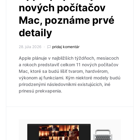
nových počítačov
Mac, poznáme prvé
detaily
28. júla 2026
pridaj komentár
Apple plánuje v najbližších týždňoch, mesiacoch
a rokoch predstaviť celkom 11 nových počítačov
Mac, ktoré sa budú líšiť tvarom, hardvérom,
výkonom aj funkciami. Kým niektoré modely budú
prirodzenými následovníkmi existujúcich, iné
prinesú prekvapenia.