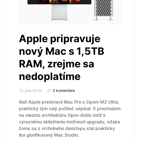
Apple pripravuje
nový Mac s 1,5TB
RAM, zrejme sa
nedoplatíme
13. júla 2026
3 komentáre
Keď Apple predstavil Mac Pro s čipom M2 Ultra,
prakticky tým celý počítač odpísal. S prechodom
na vlastnú architektúru čipov došlo totiž k
výraznému okliešteniu možností upgradu, vďaka
čomu sa z vrcholného desktopu stal prakticky
iba glorifikovaný Mac Studio.