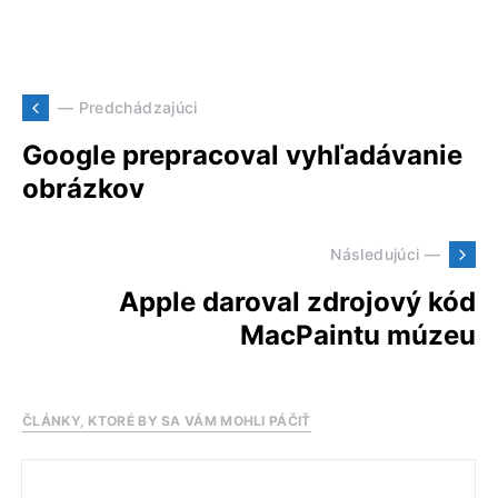
— Predchádzajúci
Google prepracoval vyhľadávanie
obrázkov
Následujúci —
Apple daroval zdrojový kód
MacPaintu múzeu
ČLÁNKY, KTORÉ BY SA VÁM MOHLI PÁČIŤ