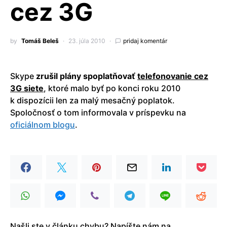
cez 3G
by
Tomáš Beleš
23. júla 2010
pridaj komentár
Skype
zrušil plány spoplatňovať
telefonovanie cez
3G siete
, ktoré malo byť po konci roku 2010
k dispozícii len za malý mesačný poplatok.
Spoločnosť o tom informovala v príspevku na
oficiálnom blogu
.
Našli ste v článku chybu? Napíšte nám na