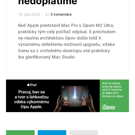
nedoplatíme
13. júla 2026
3 komentáre
Keď Apple predstavil Mac Pro s čipom M2 Ultra,
prakticky tým celý počítač odpísal. S prechodom
na vlastnú architektúru čipov došlo totiž k
výraznému okliešteniu možností upgradu, vďaka
čomu sa z vrcholného desktopu stal prakticky
iba glorifikovaný Mac Studio.