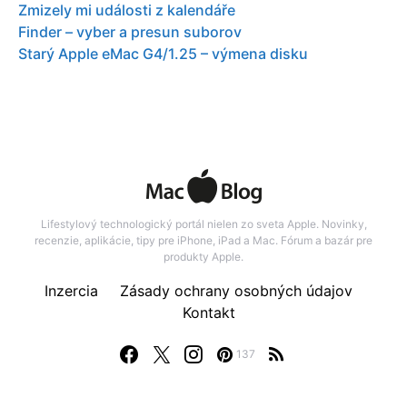
Zmizely mi události z kalendáře
Finder – vyber a presun suborov
Starý Apple eMac G4/1.25 – výmena disku
Lifestylový technologický portál nielen zo sveta Apple. Novinky,
recenzie, aplikácie, tipy pre iPhone, iPad a Mac. Fórum a bazár pre
produkty Apple.
Inzercia
Zásady ochrany osobných údajov
Kontakt
137