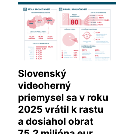
Slovenský
videoherný
priemysel sa v roku
2025 vrátil k rastu
a dosiahol obrat
75,2 milióna eur