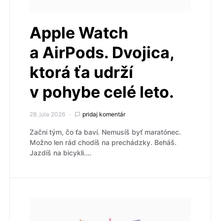
Apple Watch
a AirPods. Dvojica,
ktorá ťa udrží
v pohybe celé leto.
28. júla 2026
pridaj komentár
Začni tým, čo ťa baví. Nemusíš byť maratónec.
Možno len rád chodíš na prechádzky. Beháš.
Jazdíš na bicykli.…