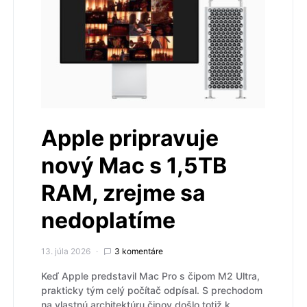
Apple pripravuje
nový Mac s 1,5TB
RAM, zrejme sa
nedoplatíme
13. júla 2026
3 komentáre
Keď Apple predstavil Mac Pro s čipom M2 Ultra,
prakticky tým celý počítač odpísal. S prechodom
na vlastnú architektúru čipov došlo totiž k