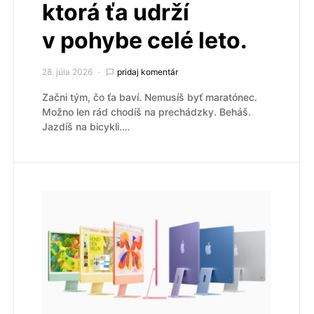
ktorá ťa udrží
v pohybe celé leto.
28. júla 2026
pridaj komentár
Začni tým, čo ťa baví. Nemusíš byť maratónec.
Možno len rád chodíš na prechádzky. Beháš.
Jazdíš na bicykli.…