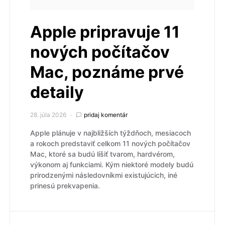
Apple pripravuje 11
nových počítačov
Mac, poznáme prvé
detaily
28. júla 2026
pridaj komentár
Apple plánuje v najbližších týždňoch, mesiacoch
a rokoch predstaviť celkom 11 nových počítačov
Mac, ktoré sa budú líšiť tvarom, hardvérom,
výkonom aj funkciami. Kým niektoré modely budú
prirodzenými následovníkmi existujúcich, iné
prinesú prekvapenia.