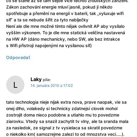
co se stane až se tam sejde více těchto žroutských zařízení.
Zákon zachování energie mluví jasně, pokud jí někdo
spotřebuje a přemění na energii v baterii, tak „vyluxuje wifi
síť“ a ta se nebude šířit za tyto nabíječky
Není ale dle mne možné tímto nějak ovlivnít AP aby vysílalo
vyšším výkonem. To je dle mne statická veličina nastavená
na HW AP (dáno mechanicky, nebo SW, ale bez intrakce
s Wifi přistroji napojenými na vysílanou síť)
Odpovedať
Laky
píše:
14. januára 2010 o 17:02
tato technologia nieje nijak extra nova, prave naopak, vie sa
onej dlho, volakedy si technicky zdatnejsi clovek mohol
zostrojit doma nieco podobne a utiahlo mu to povedzme
ziarovku. Vtedy sa snazil zachytit tv vlny, ale ta sranda mala
za nasledok, ze signal z tv vysielaca sa skratil povedzme
o niekolko km( samozrejme zalezi to od mnozstva veci…..).