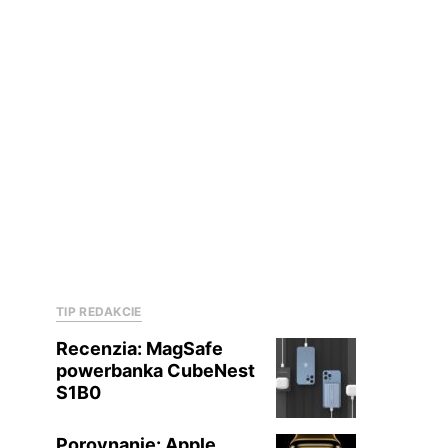
TIP REDAKCIE
Recenzia: MagSafe
powerbanka CubeNest
S1B0
Porovnanie: Apple