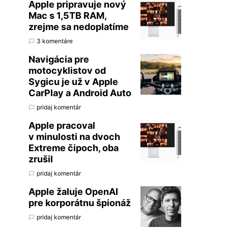
Apple pripravuje nový
Mac s 1,5TB RAM,
zrejme sa nedoplatíme
3 komentáre
Navigácia pre
motocyklistov od
Sygicu je už v Apple
CarPlay a Android Auto
pridaj komentár
Apple pracoval
v minulosti na dvoch
Extreme čipoch, oba
zrušil
pridaj komentár
Apple žaluje OpenAI
pre korporátnu špionáž
pridaj komentár