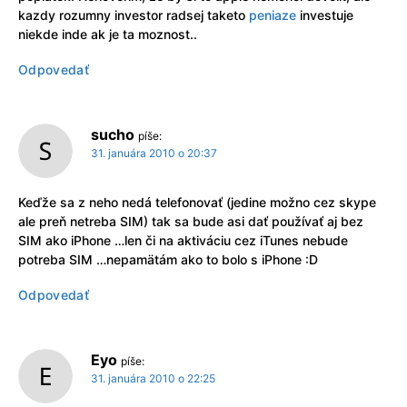
kazdy rozumny investor radsej taketo
peniaze
investuje
niekde inde ak je ta moznost..
Odpovedať
sucho
píše:
31. januára 2010 o 20:37
Keďže sa z neho nedá telefonovať (jedine možno cez skype
ale preň netreba SIM) tak sa bude asi dať používať aj bez
SIM ako iPhone …len či na aktiváciu cez iTunes nebude
potreba SIM …nepamätám ako to bolo s iPhone :D
Odpovedať
Eyo
píše:
31. januára 2010 o 22:25