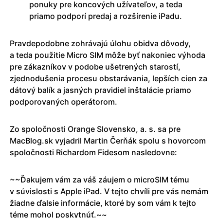
ponuky pre koncových užívateľov, a teda
priamo podporí predaj a rozšírenie iPadu.
Pravdepodobne zohrávajú úlohu obidva dôvody,
a teda použitie Micro SIM môže byť nakoniec výhoda
pre zákazníkov v podobe ušetrených starostí,
zjednodušenia procesu obstarávania, lepších cien za
dátový balík a jasných pravidiel inštalácie priamo
podporovaných operátorom.
Zo spoločnosti Orange Slovensko, a. s. sa pre
MacBlog.sk vyjadril Martin Čerňák spolu s hovorcom
spoločnosti Richardom Fidesom nasledovne:
~~Ďakujem vám za váš záujem o microSIM tému
v súvislosti s Apple iPad. V tejto chvíli pre vás nemám
žiadne ďalsie informácie, ktoré by som vám k tejto
téme mohol poskytnúť.~~