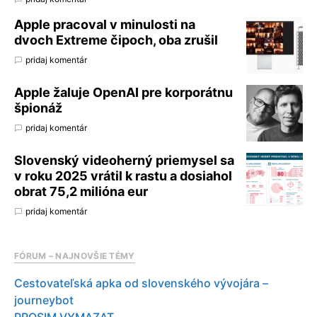
Apple pracoval v minulosti na
dvoch Extreme čipoch, oba zrušil
pridaj komentár
Apple žaluje OpenAI pre korporátnu
špionáž
pridaj komentár
Slovenský videoherný priemysel sa
v roku 2025 vrátil k rastu a dosiahol
obrat 75,2 milióna eur
pridaj komentár
FÓRUM – NAJNOVŠIE TÉMY
Cestovateľská apka od slovenského vývojára –
journeybot
PROSIM VYMAZAT