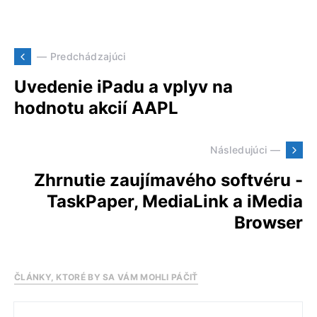
— Predchádzajúci
Uvedenie iPadu a vplyv na
hodnotu akcií AAPL
Následujúci —
Zhrnutie zaujímavého softvéru -
TaskPaper, MediaLink a iMedia
Browser
ČLÁNKY, KTORÉ BY SA VÁM MOHLI PÁČIŤ