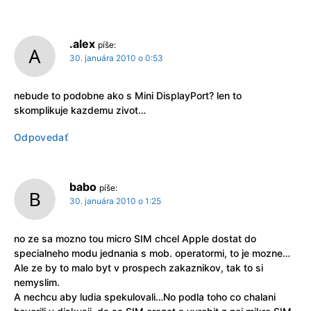
.alex
píše:
30. januára 2010 o 0:53
nebude to podobne ako s Mini DisplayPort? len to
skomplikuje kazdemu zivot…
Odpovedať
babo
píše:
30. januára 2010 o 1:25
no ze sa mozno tou micro SIM chcel Apple dostat do
specialneho modu jednania s mob. operatormi, to je mozne…
Ale ze by to malo byt v prospech zakaznikov, tak to si
nemyslim.
A nechcu aby ludia spekulovali…No podla toho co chalani