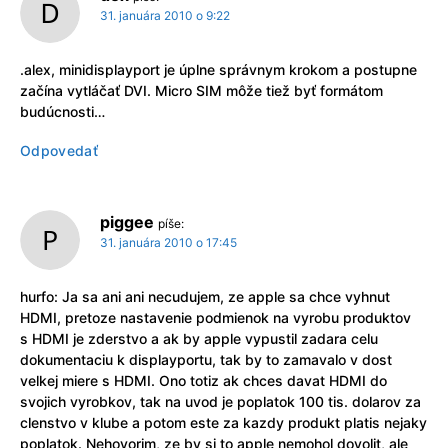
31. januára 2010 o 9:22
.alex, minidisplayport je úplne správnym krokom a postupne
začína vytláčať DVI. Micro SIM môže tiež byť formátom
budúcnosti…
Odpovedať
piggee
píše:
31. januára 2010 o 17:45
hurfo: Ja sa ani ani necudujem, ze apple sa chce vyhnut
HDMI, pretoze nastavenie podmienok na vyrobu produktov
s HDMI je zderstvo a ak by apple vypustil zadara celu
dokumentaciu k displayportu, tak by to zamavalo v dost
velkej miere s HDMI. Ono totiz ak chces davat HDMI do
svojich vyrobkov, tak na uvod je poplatok 100 tis. dolarov za
clenstvo v klube a potom este za kazdy produkt platis nejaky
poplatok. Nehovorim, ze by si to apple nemohol dovolit, ale