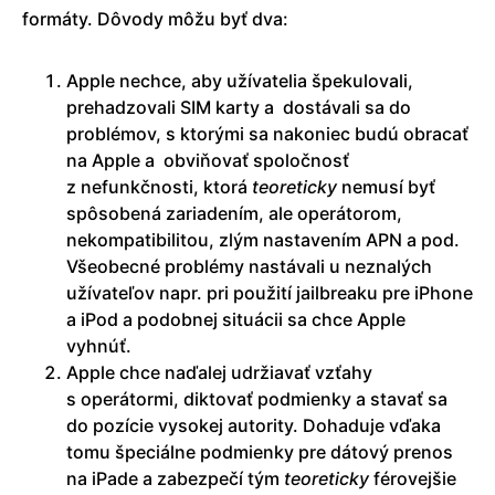
formáty. Dôvody môžu byť dva:
Apple nechce, aby užívatelia špekulovali,
prehadzovali SIM karty a dostávali sa do
problémov, s ktorými sa nakoniec budú obracať
na Apple a obviňovať spoločnosť
z nefunkčnosti, ktorá
teoreticky
nemusí byť
spôsobená zariadením, ale operátorom,
nekompatibilitou, zlým nastavením APN a pod.
Všeobecné problémy nastávali u neznalých
užívateľov napr. pri použití jailbreaku pre iPhone
a iPod a podobnej situácii sa chce Apple
vyhnúť.
Apple chce naďalej udržiavať vzťahy
s operátormi, diktovať podmienky a stavať sa
do pozície vysokej autority. Dohaduje vďaka
tomu špeciálne podmienky pre dátový prenos
na iPade a zabezpečí tým
teoreticky
férovejšie