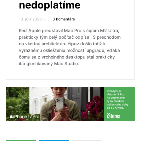
nedoplatíme
13. júla 2026
3 komentáre
Keď Apple predstavil Mac Pro s čipom M2 Ultra,
prakticky tým celý počítač odpísal. S prechodom
na vlastnú architektúru čipov došlo totiž k
výraznému okliešteniu možností upgradu, vďaka
čomu sa z vrcholného desktopu stal prakticky
iba glorifikovaný Mac Studio.