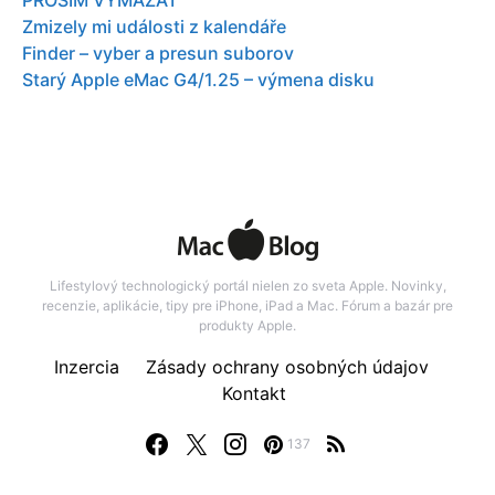
Zmizely mi události z kalendáře
Finder – vyber a presun suborov
Starý Apple eMac G4/1.25 – výmena disku
Lifestylový technologický portál nielen zo sveta Apple. Novinky,
recenzie, aplikácie, tipy pre iPhone, iPad a Mac. Fórum a bazár pre
produkty Apple.
Inzercia
Zásady ochrany osobných údajov
Kontakt
137