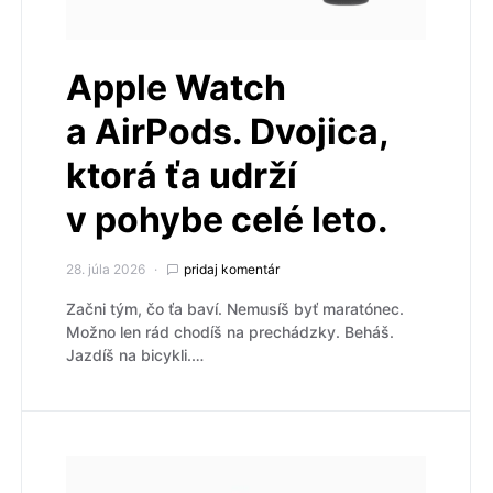
Apple Watch
a AirPods. Dvojica,
ktorá ťa udrží
v pohybe celé leto.
28. júla 2026
pridaj komentár
Začni tým, čo ťa baví. Nemusíš byť maratónec.
Možno len rád chodíš na prechádzky. Beháš.
Jazdíš na bicykli.…