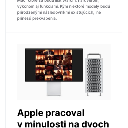
Mac, ktoré sa budú líšiť tvarom, hardvérom,
výkonom aj funkciami. Kým niektoré modely budú
prirodzenými následovníkmi existujúcich, iné
prinesú prekvapenia.
Apple pracoval
v minulosti na dvoch