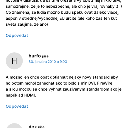
hovorili v diskusii, da sa SIM orezat a vyrobit z nej mikro SIM,
samozrejme, ze je to nebezpecne, ale chip je vraj rovnaky :) :)
Co znamena, ze ludia mozno budu spekulovat daleko viacej,
aspon v strednej/vychodnej EU urcite (ale koho zas ten kut
sveta zaujima, ze ano)
Odpovedať
hurfo
píše:
30. januára 2010 o 9:03
A mozno len chce opat dotiahnut nejaky novy standard aby
ho potom mohol zanechat ako to bolo s miniDVI, FireWire
a silou mocou sa chce vyhnut zauzivanym standardom ako je
napriklad HDMI.
Odpovedať
dex
píše: