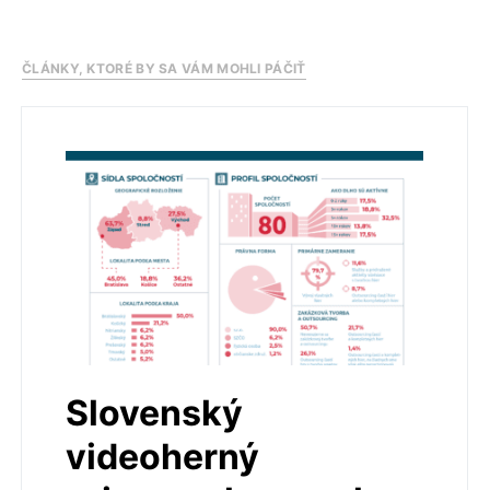
ČLÁNKY, KTORÉ BY SA VÁM MOHLI PÁČIŤ
Slovenský
videoherný