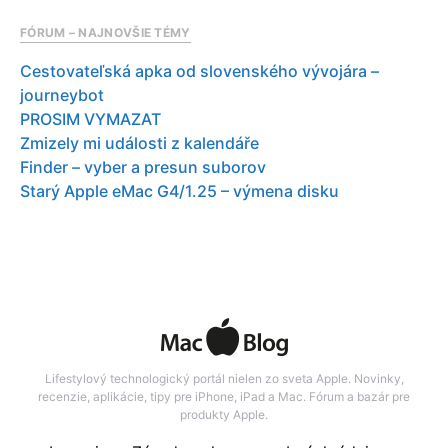
FÓRUM – NAJNOVŠIE TÉMY
Cestovateľská apka od slovenského vývojára –
journeybot
PROSIM VYMAZAT
Zmizely mi události z kalendáře
Finder – vyber a presun suborov
Starý Apple eMac G4/1.25 – výmena disku
Lifestylový technologický portál nielen zo sveta Apple. Novinky,
recenzie, aplikácie, tipy pre iPhone, iPad a Mac. Fórum a bazár pre
produkty Apple.