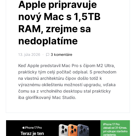
Apple pripravuje
nový Mac s 1,5TB
RAM, zrejme sa
nedoplatíme
13. júla 2026
3 komentáre
Keď Apple predstavil Mac Pro s čipom M2 Ultra,
prakticky tým celý počítač odpísal. S prechodom
na vlastnú architektúru čipov došlo totiž k
výraznému okliešteniu možností upgradu, vďaka
čomu sa z vrcholného desktopu stal prakticky
iba glorifikovaný Mac Studio.