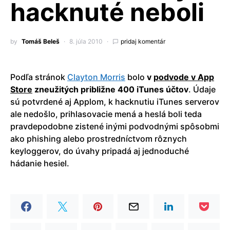
hacknuté neboli
by
Tomáš Beleš
8. júla 2010
pridaj komentár
Podľa stránok
Clayton Morris
bolo
v
podvode v App
Store
zneužitých približne 400 iTunes účtov
. Údaje
sú potvrdené aj Applom, k hacknutiu iTunes serverov
ale nedošlo, prihlasovacie mená a heslá boli teda
pravdepodobne zistené inými podvodnými spôsobmi
ako phishing alebo prostredníctvom rôznych
keyloggerov, do úvahy pripadá aj jednoduché
hádanie hesiel.