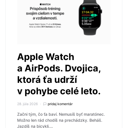
Apple Watch
a AirPods. Dvojica,
ktorá ťa udrží
v pohybe celé leto.
28. júla 2026
pridaj komentár
Začni tým, čo ťa baví. Nemusíš byť maratónec.
Možno len rád chodíš na prechádzky. Beháš.
Jazdíš na bicykli.…