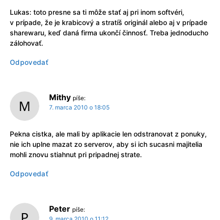
Lukas: toto presne sa ti môže stať aj pri inom softvéri,
v prípade, že je krabicový a stratíš originál alebo aj v prípade
sharewaru, keď daná firma ukončí činnosť. Treba jednoducho
zálohovať.
Odpovedať
Mithy
píše:
7. marca 2010 o 18:05
Pekna cistka, ale mali by aplikacie len odstranovat z ponuky,
nie ich uplne mazat zo serverov, aby si ich sucasni majitelia
mohli znovu stiahnut pri pripadnej strate.
Odpovedať
Peter
píše:
9. marca 2010 o 11:12