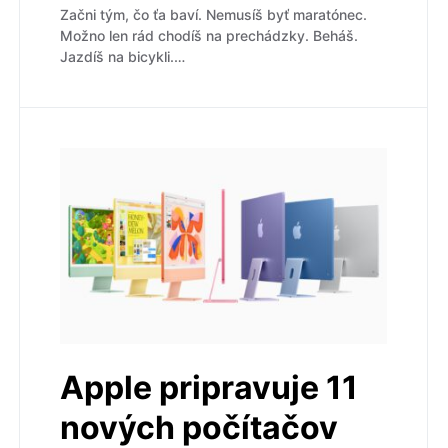
Začni tým, čo ťa baví. Nemusíš byť maratónec.
Možno len rád chodíš na prechádzky. Beháš.
Jazdíš na bicykli.…
Apple pripravuje 11
nových počítačov