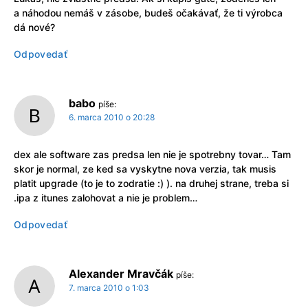
a náhodou nemáš v zásobe, budeš očakávať, že ti výrobca
dá nové?
Odpovedať
babo
píše:
6. marca 2010 o 20:28
dex ale software zas predsa len nie je spotrebny tovar… Tam
skor je normal, ze ked sa vyskytne nova verzia, tak musis
platit upgrade (to je to zodratie :) ). na druhej strane, treba si
.ipa z itunes zalohovat a nie je problem…
Odpovedať
Alexander Mravčák
píše:
7. marca 2010 o 1:03