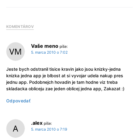
KOMENTÁROV
Vaše meno
píše:
5. marca 2010 o 7:02
Jeste bych odstranil tisice kravin jako jsou knizky-jedna
knizka jedna app je blbost at si vyvojar udela nakup pres
jednu app. Podobnejch hovadin je tam hodne viz treba
skladacka obliceju zae jeden oblicej jedna app, Zakazat :)
Odpovedať
.alex
píše:
5. marca 2010 o 7:19