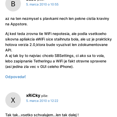
5. marca 2010 o 10:55
az na ten nezmysel s plavkami nech len pekne cistia kraviny
na Appstore.
Aj ked teda zrovna tie WiFi nepotesia, ale podla vsetkoeho
sikovna apliakcia eWiFi sice staihnuta bola, ale uz je prakticky
hotova verzia 2.0,ktora bude vyuzivat len zdokumentovane
API.
A aj tak by to najviac chcelo SBSettings, ci ako sa to vola,
lebo zapipnanie Tetheringu a WiFi je fakt otravne spravene
(asi jedina zla vec v GUI celeho iPhone).
Odpovedať
xRiCky
píše:
5. marca 2010 o 12:22
Tak tak…vsetko schvalujem…len tak dalej !