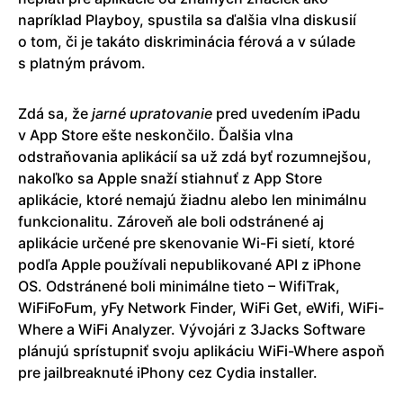
napríklad Playboy, spustila sa ďalšia vlna diskusií
o tom, či je takáto diskriminácia férová a v súlade
s platným právom.
Zdá sa, že
jarné upratovanie
pred uvedením iPadu
v App Store ešte neskončilo. Ďalšia vlna
odstraňovania aplikácií sa už zdá byť rozumnejšou,
nakoľko sa Apple snaží stiahnuť z App Store
aplikácie, ktoré nemajú žiadnu alebo len minimálnu
funkcionalitu. Zároveň ale boli odstránené aj
aplikácie určené pre skenovanie Wi-Fi sietí, ktoré
podľa Apple používali nepublikované API z iPhone
OS. Odstránené boli minimálne tieto – WifiTrak,
WiFiFoFum, yFy Network Finder, WiFi Get, eWifi, WiFi-
Where a WiFi Analyzer. Vývojári z 3Jacks Software
plánujú sprístupniť svoju aplikáciu WiFi-Where aspoň
pre jailbreaknuté iPhony cez Cydia installer.