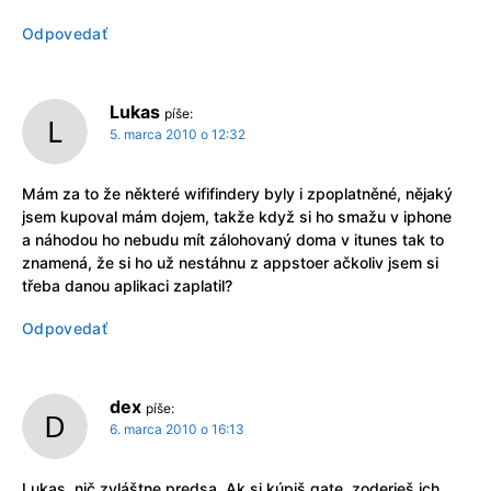
Odpovedať
Lukas
píše:
5. marca 2010 o 12:32
Mám za to že některé wififindery byly i zpoplatněné, nějaký
jsem kupoval mám dojem, takže když si ho smažu v iphone
a náhodou ho nebudu mít zálohovaný doma v itunes tak to
znamená, že si ho už nestáhnu z appstoer ačkoliv jsem si
třeba danou aplikaci zaplatil?
Odpovedať
dex
píše:
6. marca 2010 o 16:13
Lukas, nič zvláštne predsa. Ak si kúpiš gate, zoderieš ich