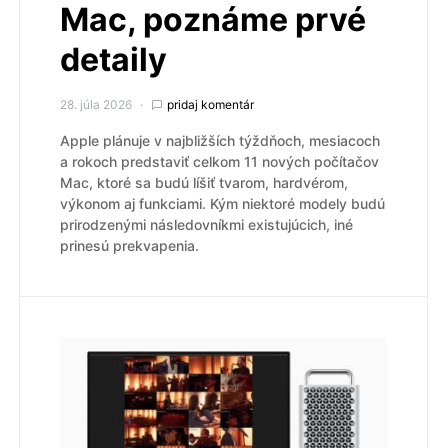
Mac, poznáme prvé
detaily
28. júla 2026
pridaj komentár
Apple plánuje v najbližších týždňoch, mesiacoch
a rokoch predstaviť celkom 11 nových počítačov
Mac, ktoré sa budú líšiť tvarom, hardvérom,
výkonom aj funkciami. Kým niektoré modely budú
prirodzenými následovníkmi existujúcich, iné
prinesú prekvapenia.