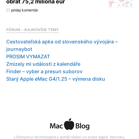
obrat 75,2 milióna eur
pridaj komentár
FÓRUM – NAJNOVŠIE TÉMY
Cestovateľská apka od slovenského vývojára –
journeybot
PROSIM VYMAZAT
Zmizely mi události z kalendáře
Finder – vyber a presun suborov
Starý Apple eMac G4/1.25 – výmena disku
Lifestylový technologický portál nielen zo sveta Apple. Novinky,