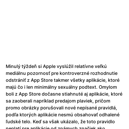
Minulý týždeň si Apple vyslúžil relatívne veľkú
mediálnu pozornosť pre kontroverzné rozhodnutie
odstrániť z App Store takmer všetky aplikácie, ktoré
majú čo i len minimálny sexuálny podtext. Omylom
boli z App Store dočasne stiahnuté aj aplikácie, ktoré
sa zaoberali napríklad predajom plaviek, pričom
promo obrázky porušovali nové nepísané pravidlá,
podľa ktorých aplikácie nesmú obsahovať odhalené
ľudské telo. Keď sa však ukázalo, že toto pravidlo
neplatí pre aplikácie od známych značiek ako