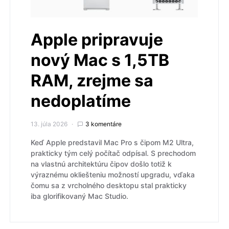
Apple pripravuje
nový Mac s 1,5TB
RAM, zrejme sa
nedoplatíme
13. júla 2026
3 komentáre
Keď Apple predstavil Mac Pro s čipom M2 Ultra,
prakticky tým celý počítač odpísal. S prechodom
na vlastnú architektúru čipov došlo totiž k
výraznému okliešteniu možností upgradu, vďaka
čomu sa z vrcholného desktopu stal prakticky
iba glorifikovaný Mac Studio.