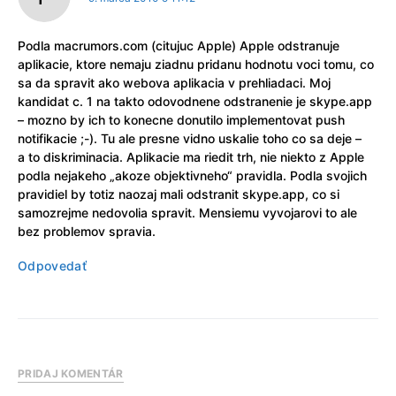
Podla macrumors.com (citujuc Apple) Apple odstranuje
aplikacie, ktore nemaju ziadnu pridanu hodnotu voci tomu, co
sa da spravit ako webova aplikacia v prehliadaci. Moj
kandidat c. 1 na takto odovodnene odstranenie je skype.app
– mozno by ich to konecne donutilo implementovat push
notifikacie ;-). Tu ale presne vidno uskalie toho co sa deje –
a to diskriminacia. Aplikacie ma riedit trh, nie niekto z Apple
podla nejakeho „akoze objektivneho“ pravidla. Podla svojich
pravidiel by totiz naozaj mali odstranit skype.app, co si
samozrejme nedovolia spravit. Mensiemu vyvojarovi to ale
bez problemov spravia.
Odpovedať
PRIDAJ KOMENTÁR