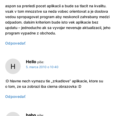
aspon sa preriedi pocet aplikacii a bude sa tlacit na kvalitu.
vsak v tom mnozstve sa neda vobec orientovat a je doslova
vedou spropagovat program aby neskoncil zahrabany medzi
odpadom. dalsim kriteriom bude isto vek aplikacie bez
updatu – jednoducho ak sa vyvojar nevenuje aktualizacii, jeho
program vypadne z obchodu.
Odpovedať
Hello
píše:
5. marca 2010 o 10:40
:D hlavne nech vymazu tie „zrkadlove“ aplikacie, ktore su
o tom, ze sa zobrazi iba cierna obrazovka :D
Odpovedať
babo
píše: