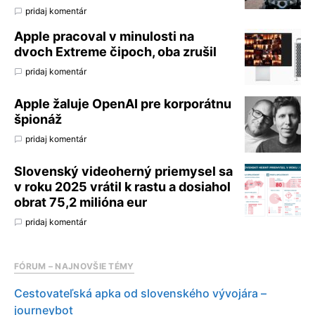
pridaj komentár
Apple pracoval v minulosti na
dvoch Extreme čipoch, oba zrušil
pridaj komentár
Apple žaluje OpenAI pre korporátnu
špionáž
pridaj komentár
Slovenský videoherný priemysel sa
v roku 2025 vrátil k rastu a dosiahol
obrat 75,2 milióna eur
pridaj komentár
FÓRUM – NAJNOVŠIE TÉMY
Cestovateľská apka od slovenského vývojára –
journeybot