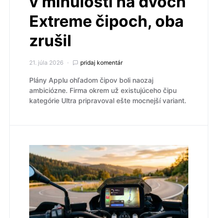
v minulosti na dvoch
Extreme čipoch, oba
zrušil
21. júla 2026
pridaj komentár
Plány Applu ohľadom čipov boli naozaj
ambiciózne. Firma okrem už existujúceho čipu
kategórie Ultra pripravoval ešte mocnejší variant.