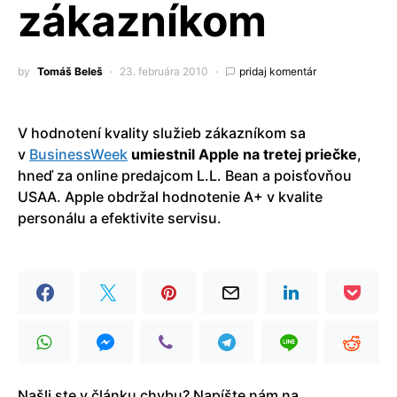
zákazníkom
by
Tomáš Beleš
23. februára 2010
pridaj komentár
V hodnotení kvality služieb zákazníkom sa
v
BusinessWeek
umiestnil Apple na tretej priečke
,
hneď za online predajcom L.L. Bean a poisťovňou
USAA. Apple obdržal hodnotenie A+ v kvalite
personálu a efektivite servisu.
Našli ste v článku chybu? Napíšte nám na