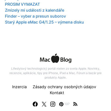
PROSIM VYMAZAT
Zmizely mi události z kalendáře
Finder – vyber a presun suborov
Starý Apple eMac G4/1.25 – výmena disku
Lifestylový technologický portál nielen zo sveta Apple. Novinky,
recenzie, aplikácie, tipy pre iPhone, iPad a Mac. Fórum a bazár pre
produkty Apple.
Inzercia
Zásady ochrany osobných údajov
Kontakt
137