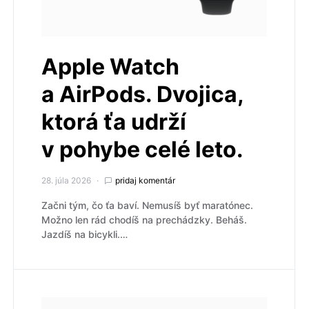
Apple Watch
a AirPods. Dvojica,
ktorá ťa udrží
v pohybe celé leto.
28. júla 2026
pridaj komentár
Začni tým, čo ťa baví. Nemusíš byť maratónec.
Možno len rád chodíš na prechádzky. Beháš.
Jazdíš na bicykli.…