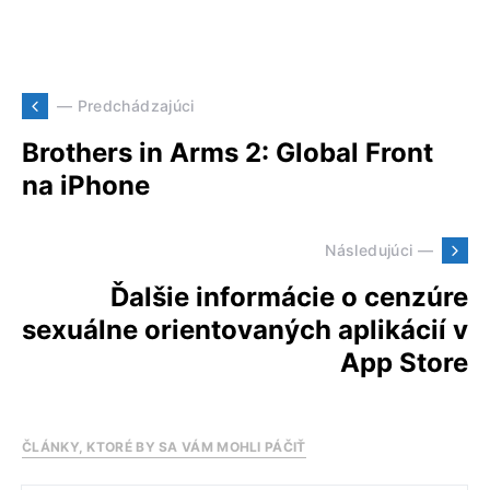
— Predchádzajúci
Brothers in Arms 2: Global Front
na iPhone
Následujúci —
Ďalšie informácie o cenzúre
sexuálne orientovaných aplikácií v
App Store
ČLÁNKY, KTORÉ BY SA VÁM MOHLI PÁČIŤ