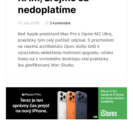
nedoplatíme
13. júla 2026
3 komentáre
Keď Apple predstavil Mac Pro s čipom M2 Ultra,
prakticky tým celý počítač odpísal. S prechodom
na vlastnú architektúru čipov došlo totiž k
výraznému okliešteniu možností upgradu, vďaka
čomu sa z vrcholného desktopu stal prakticky
iba glorifikovaný Mac Studio.