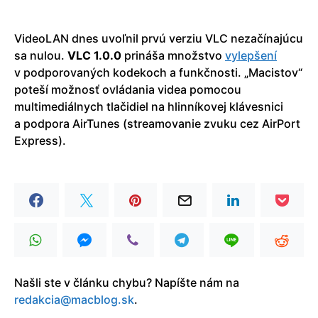
VideoLAN dnes uvoľnil prvú verziu VLC nezačínajúcu
sa nulou.
VLC 1.0.0
prináša množstvo
vylepšení
v podporovaných kodekoch a funkčnosti. „Macistov“
poteší možnosť ovládania videa pomocou
multimediálnych tlačidiel na hlinníkovej klávesnici
a podpora AirTunes (streamovanie zvuku cez AirPort
Express).
Našli ste v článku chybu? Napíšte nám na
redakcia@macblog.sk
.