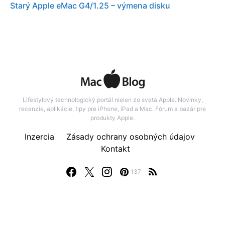
Starý Apple eMac G4/1.25 – výmena disku
Lifestylový technologický portál nielen zo sveta Apple. Novinky,
recenzie, aplikácie, tipy pre iPhone, iPad a Mac. Fórum a bazár pre
produkty Apple.
Inzercia
Zásady ochrany osobných údajov
Kontakt
137