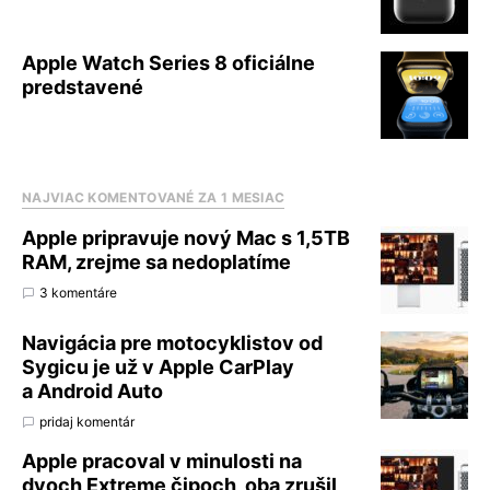
Apple Watch Series 8 oficiálne
predstavené
NAJVIAC KOMENTOVANÉ ZA 1 MESIAC
Apple pripravuje nový Mac s 1,5TB
RAM, zrejme sa nedoplatíme
3 komentáre
Navigácia pre motocyklistov od
Sygicu je už v Apple CarPlay
a Android Auto
pridaj komentár
Apple pracoval v minulosti na
dvoch Extreme čipoch, oba zrušil