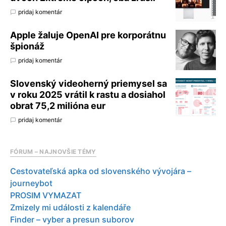
pridaj komentár
Apple žaluje OpenAI pre korporátnu
špionáž
pridaj komentár
Slovenský videoherný priemysel sa
v roku 2025 vrátil k rastu a dosiahol
obrat 75,2 milióna eur
pridaj komentár
FÓRUM – NAJNOVŠIE TÉMY
Cestovateľská apka od slovenského vývojára –
journeybot
PROSIM VYMAZAT
Zmizely mi události z kalendáře
Finder – vyber a presun suborov