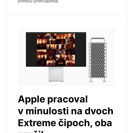
prinesú prekvapenia.
Apple pracoval
v minulosti na dvoch
Extreme čipoch, oba