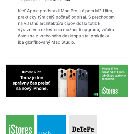
Keď Apple predstavil Mac Pro s čipom M2 Ultra,
prakticky tým celý počítač odpísal. S prechodom
na vlastnú architektúru čipov došlo totiž k
výraznému okliešteniu možností upgradu, vďaka
čomu sa z vrcholného desktopu stal prakticky
iba glorifikovaný Mac Studio.