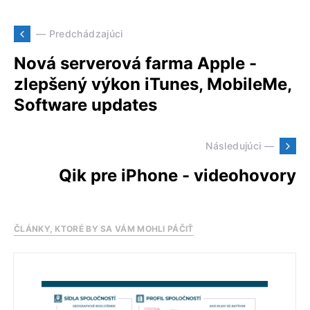
— Predchádzajúci
Nová serverová farma Apple -
zlepšený výkon iTunes, MobileMe,
Software updates
Následujúci —
Qik pre iPhone - videohovory
ČLÁNKY, KTORÉ BY SA VÁM MOHLI PÁČIŤ