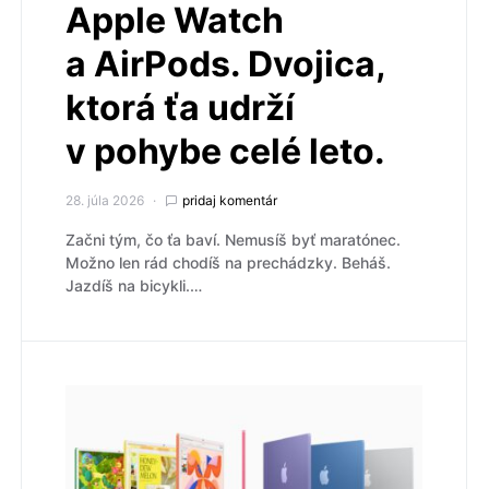
Apple Watch
a AirPods. Dvojica,
ktorá ťa udrží
v pohybe celé leto.
28. júla 2026
pridaj komentár
Začni tým, čo ťa baví. Nemusíš byť maratónec.
Možno len rád chodíš na prechádzky. Beháš.
Jazdíš na bicykli.…