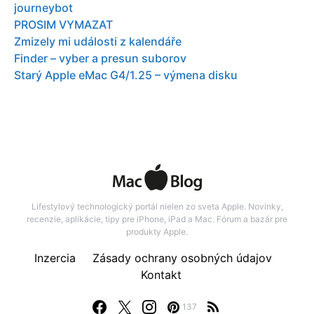
journeybot
PROSIM VYMAZAT
Zmizely mi události z kalendáře
Finder – vyber a presun suborov
Starý Apple eMac G4/1.25 – výmena disku
Lifestylový technologický portál nielen zo sveta Apple. Novinky,
recenzie, aplikácie, tipy pre iPhone, iPad a Mac. Fórum a bazár pre
produkty Apple.
Inzercia
Zásady ochrany osobných údajov
Kontakt
137