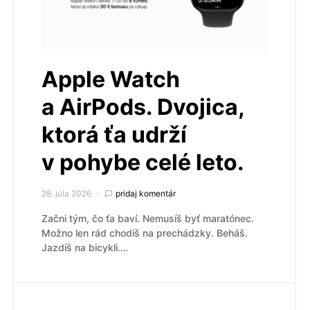
Apple Watch
a AirPods. Dvojica,
ktorá ťa udrží
v pohybe celé leto.
28. júla 2026
pridaj komentár
Začni tým, čo ťa baví. Nemusíš byť maratónec.
Možno len rád chodíš na prechádzky. Beháš.
Jazdíš na bicykli.…