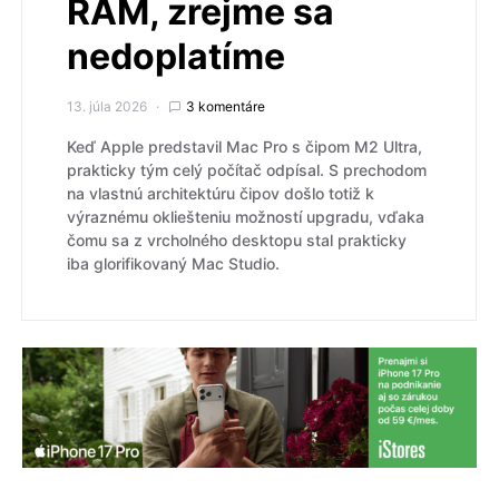
RAM, zrejme sa
nedoplatíme
13. júla 2026
3 komentáre
Keď Apple predstavil Mac Pro s čipom M2 Ultra,
prakticky tým celý počítač odpísal. S prechodom
na vlastnú architektúru čipov došlo totiž k
výraznému okliešteniu možností upgradu, vďaka
čomu sa z vrcholného desktopu stal prakticky
iba glorifikovaný Mac Studio.