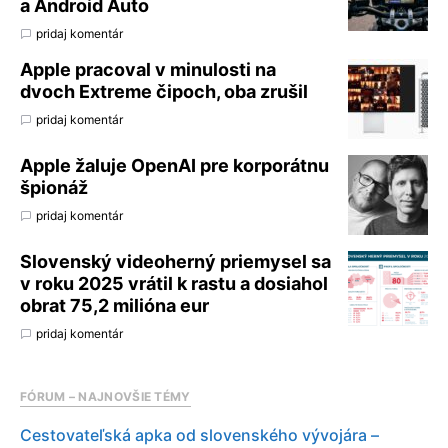
a Android Auto
pridaj komentár
Apple pracoval v minulosti na
dvoch Extreme čipoch, oba zrušil
pridaj komentár
Apple žaluje OpenAI pre korporátnu
špionáž
pridaj komentár
Slovenský videoherný priemysel sa
v roku 2025 vrátil k rastu a dosiahol
obrat 75,2 milióna eur
pridaj komentár
FÓRUM – NAJNOVŠIE TÉMY
Cestovateľská apka od slovenského vývojára –