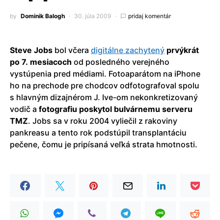
by
Dominik Balogh
30. júla 2009
pridaj komentár
Steve Jobs
bol včera
digitálne zachytený
prvýkrát
po 7. mesiacoch
od posledného verejného
vystúpenia pred médiami. Fotoaparátom na iPhone
ho na prechode pre chodcov odfotografoval spolu
s hlavným dizajnérom J. Ive-om nekonkretizovaný
vodič a
fotografiu poskytol bulvárnemu serveru
TMZ
. Jobs sa v roku 2004 vyliečil z rakoviny
pankreasu a tento rok podstúpil transplantáciu
pečene, čomu je pripísaná veľká strata hmotnosti.