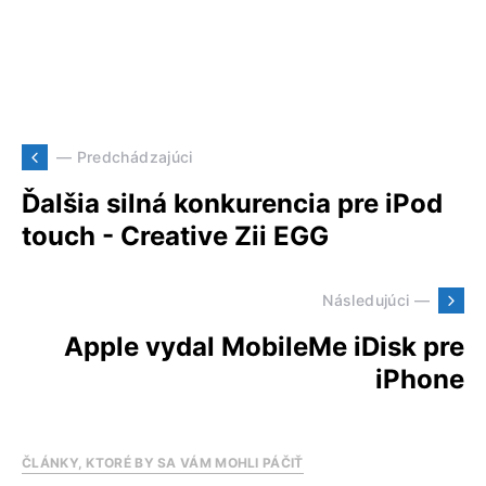
— Predchádzajúci
Ďalšia silná konkurencia pre iPod
touch - Creative Zii EGG
Následujúci —
Apple vydal MobileMe iDisk pre
iPhone
ČLÁNKY, KTORÉ BY SA VÁM MOHLI PÁČIŤ