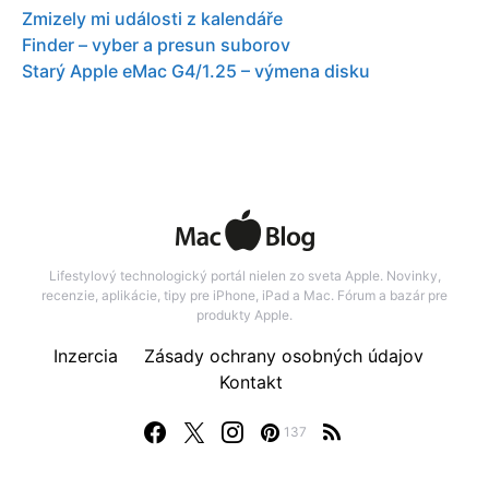
Zmizely mi události z kalendáře
Finder – vyber a presun suborov
Starý Apple eMac G4/1.25 – výmena disku
Lifestylový technologický portál nielen zo sveta Apple. Novinky,
recenzie, aplikácie, tipy pre iPhone, iPad a Mac. Fórum a bazár pre
produkty Apple.
Inzercia
Zásady ochrany osobných údajov
Kontakt
137