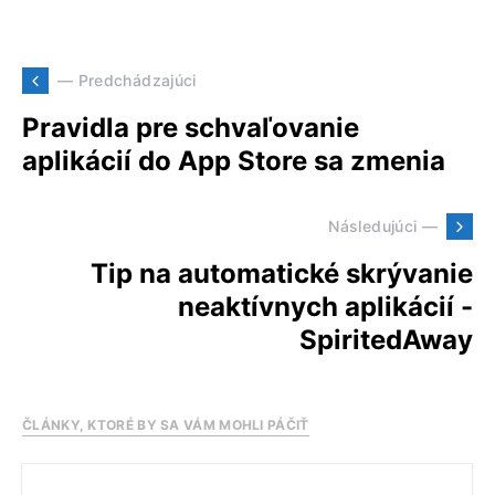
— Predchádzajúci
Pravidla pre schvaľovanie
aplikácií do App Store sa zmenia
Následujúci —
Tip na automatické skrývanie
neaktívnych aplikácií -
SpiritedAway
ČLÁNKY, KTORÉ BY SA VÁM MOHLI PÁČIŤ