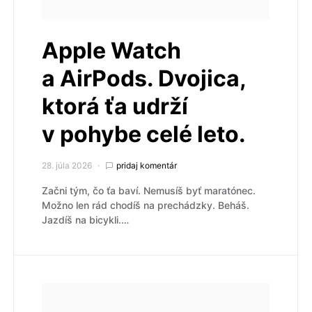
Apple Watch
a AirPods. Dvojica,
ktorá ťa udrží
v pohybe celé leto.
28. júla 2026
pridaj komentár
Začni tým, čo ťa baví. Nemusíš byť maratónec.
Možno len rád chodíš na prechádzky. Beháš.
Jazdíš na bicykli.…