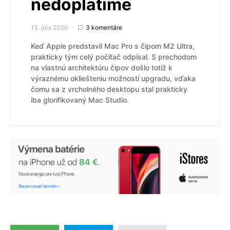
nedoplatíme
13. júla 2026
3 komentáre
Keď Apple predstavil Mac Pro s čipom M2 Ultra,
prakticky tým celý počítač odpísal. S prechodom
na vlastnú architektúru čipov došlo totiž k
výraznému okliešteniu možností upgradu, vďaka
čomu sa z vrcholného desktopu stal prakticky
iba glorifikovaný Mac Studio.