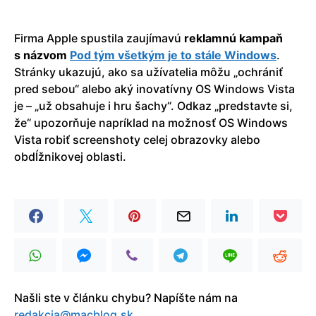
Firma Apple spustila zaujímavú
reklamnú kampaň
s názvom
Pod tým všetkým je to stále Windows
.
Stránky ukazujú, ako sa užívatelia môžu „ochrániť
pred sebou“ alebo aký inovatívny OS Windows Vista
je – „už obsahuje i hru šachy“. Odkaz „predstavte si,
že“ upozorňuje napríklad na možnosť OS Windows
Vista robiť screenshoty celej obrazovky alebo
obdĺžnikovej oblasti.
Našli ste v článku chybu? Napíšte nám na
redakcia@macblog.sk
.