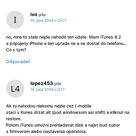
ivo
píše:
15. júna 2009 o 23:11
no, mne to stale nejde nahodit ten udate. Mam iTunes 8.2
a pripojeny iPhone a ten uprade ne a ne dostat do telefonu…
Co s tym?
Odpovedať
lopez453
píše:
16. júna 2009 o 0:17
Ak to nahodou niekomu nejde cez t-mobile
staci v itunes drzat alt (pod windowsom asi shift) a kliknut na
restore.
Potom iTunes umozni prehladavat disk a najst bud subor
s firmverom alebo nastavenia operatora.