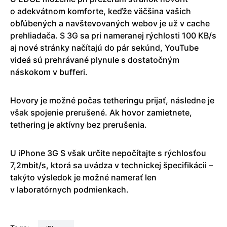
o adekvátnom komforte, keďže väčšina vašich
obľúbených a navštevovaných webov je už v cache
prehliadača. S 3G sa pri nameranej rýchlosti 100 KB/s
aj nové stránky načítajú do pár sekúnd, YouTube
videá sú prehrávané plynule s dostatočným
náskokom v bufferi.
Hovory je možné počas tetheringu prijať, následne je
však spojenie prerušené. Ak hovor zamietnete,
tethering je aktívny bez prerušenia.
U iPhone 3G S však určite nepočítajte s rýchlosťou
7,2mbit/s, ktorá sa uvádza v technickej špecifikácii –
takýto výsledok je možné namerať len
v laboratórnych podmienkach.