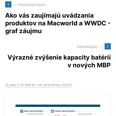
— Predchádzajúci
Ako vás zaujímajú uvádzania
produktov na Macworld a WWDC -
graf záujmu
Následujúci —
Výrazné zvýšenie kapacity batérií
v nových MBP
ČLÁNKY, KTORÉ BY SA VÁM MOHLI PÁČIŤ