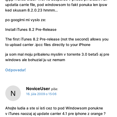
updatla carrie file, pod windowsom to fakt ponuka len ipsw
ked skusam 8.2.0.23 hmmm…
po googlrni mi vyslo ze:
Install iTunes 8.2 Pre-Release
The first iTunes 8.2 Pre-release (not the second) allows you
to upload carrier .ipcc files directly to your iPhone
ja som mal moju pribalenu myslim v torrente 3.0 beta5 aj pre
windows ale bohuzial ju uz nemam
Odpovedať
NoviceUser
píše:
16. júla 2009 o 15:06
Ahojte ludia a ste si isti cez to pod Windowsom ponukne
v iTunes naozaj aj update carrier 4.1 pre iphone z orange ?