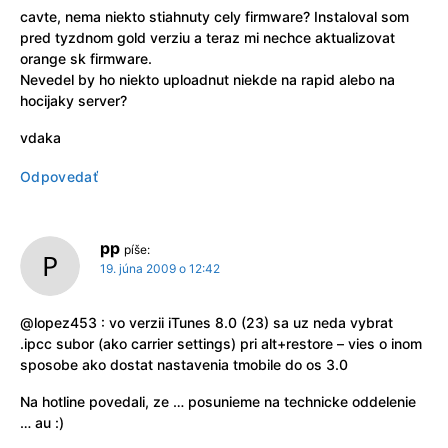
cavte, nema niekto stiahnuty cely firmware? Instaloval som
pred tyzdnom gold verziu a teraz mi nechce aktualizovat
orange sk firmware.
Nevedel by ho niekto uploadnut niekde na rapid alebo na
hocijaky server?
vdaka
Odpovedať
pp
píše:
19. júna 2009 o 12:42
@lopez453 : vo verzii iTunes 8.0 (23) sa uz neda vybrat
.ipcc subor (ako carrier settings) pri alt+restore – vies o inom
sposobe ako dostat nastavenia tmobile do os 3.0
Na hotline povedali, ze … posunieme na technicke oddelenie
… au :)