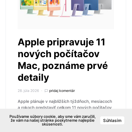
Apple pripravuje 11
nových počítačov
Mac, poznáme prvé
detaily
28. júla 2026
pridaj komentár
Apple plánuje v najbližších týždňoch, mesiacoch
a rokoch predstaviť celkom 11 nových počítačov
Mac, ktoré sa budú líšiť tvarom, hardvérom,
Používame súbory cookie, aby sme vám zaručili,
výkonom aj funkciami. Kým niektoré modely budú
že vám na našej stránke poskytneme najlepšie
Súhlasím
skúsenosti.
prirodzenými následovníkmi existujúcich, iné