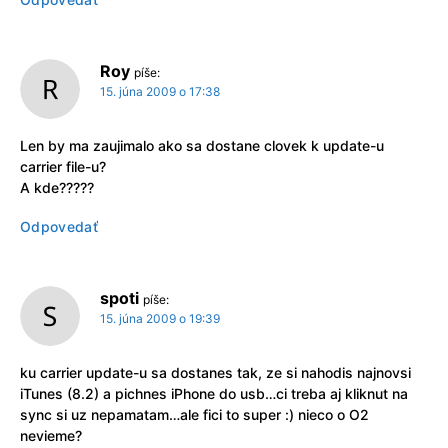
Roy
píše:
15. júna 2009 o 17:38
Len by ma zaujimalo ako sa dostane clovek k update-u
carrier file-u?
A kde?????
Odpovedať
spoti
píše:
15. júna 2009 o 19:39
ku carrier update-u sa dostanes tak, ze si nahodis najnovsi
iTunes (8.2) a pichnes iPhone do usb…ci treba aj kliknut na
sync si uz nepamatam…ale fici to super :) nieco o O2
nevieme?