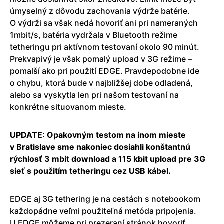
úmyselný z dôvodu zachovania výdrže batérie.
O výdrži sa však nedá hovoriť ani pri nameraných
1mbit/s, batéria vydržala v Bluetooth režime
tetheringu pri aktívnom testovaní okolo 90 minút.
Prekvapivý je však pomalý upload v 3G režime –
pomalší ako pri použití EDGE. Pravdepodobne ide
o chybu, ktorá bude v najbližšej dobe odladená,
alebo sa vyskytla len pri našom testovaní na
konkrétne situovanom mieste.
UPDATE: Opakovným testom na inom mieste
v Bratislave sme nakoniec dosiahli konštantnú
rýchlosť 3 mbit download a 115 kbit upload pre 3G
sieť s použitím tetheringu cez USB kábel.
EDGE aj 3G tethering je na cestách s notebookom
každopádne veľmi použiteľná metóda pripojenia.
U EDGE môžeme pri prezeraní stránok hovoriť