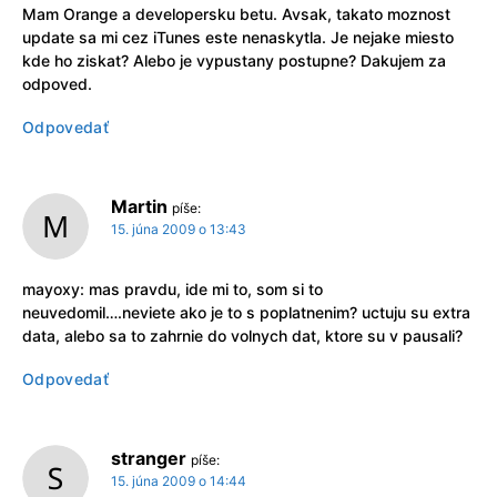
Mam Orange a developersku betu. Avsak, takato moznost
update sa mi cez iTunes este nenaskytla. Je nejake miesto
kde ho ziskat? Alebo je vypustany postupne? Dakujem za
odpoved.
Odpovedať
Martin
píše:
15. júna 2009 o 13:43
mayoxy: mas pravdu, ide mi to, som si to
neuvedomil….neviete ako je to s poplatnenim? uctuju su extra
data, alebo sa to zahrnie do volnych dat, ktore su v pausali?
Odpovedať
stranger
píše:
15. júna 2009 o 14:44