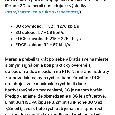
iPhone 3G namerali nasledujúce výsledky
(
http://nastavenia.tuke.sk/speedtest/
)
3G download: 1132 – 1276 kbit/s
3G upload: 57 – 59 kbit/s
EDGE download: 215 – 225 kbit/s
EDGE upload: 92 – 67 kbit/s
Merania prebeli trikrát po sebe v Bratislave na mieste
s plným signálom a boli prakticky overené aj
uploadom a downloadom na FTP. Namerané hodnoty
zodpovedali reálnym rýchlostiam. Zatiaľčo EDGE
dosahuje svoje maximálne rýchlosti dané
hardvérovými obmedzeniami, 3G je na tom horšie.
Predpokladáme, že obmedzenie u 3G je softvérové.
Limit 3G/HSDPA čipu je 3,2mbit (u iPhone 3G S až
7,2mbit), avšak tieto rýchlosti je na smartphonoch
možné dosiahnúť skôr zriedkavo. Limit môže byť