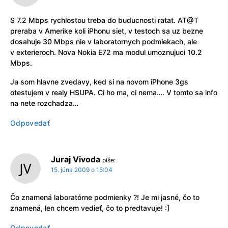
S 7.2 Mbps rychlostou treba do buducnosti ratat. AT@T
preraba v Amerike koli iPhonu siet, v testoch sa uz bezne
dosahuje 30 Mbps nie v laboratornych podmiekach, ale
v exterieroch. Nova Nokia E72 ma modul umoznujuci 10.2
Mbps.
Ja som hlavne zvedavy, ked si na novom iPhone 3gs
otestujem v realy HSUPA. Ci ho ma, ci nema…. V tomto sa info
na nete rozchadza…
Odpovedať
Juraj Vivoda
píše:
15. júna 2009 o 15:04
Čo znamená laboratórne podmienky ?! Je mi jasné, čo to
znamená, len chcem vedieť, čo to predtavuje! :]
Odpovedať