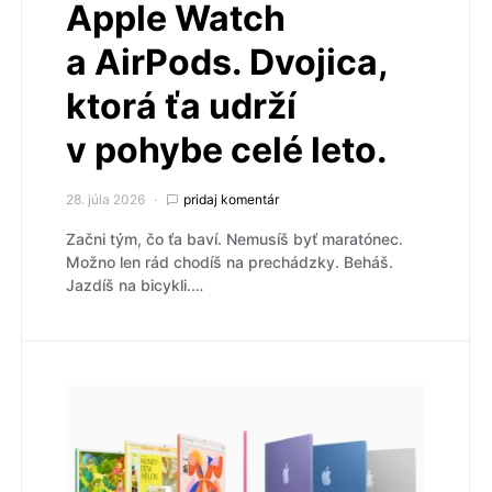
Apple Watch
a AirPods. Dvojica,
ktorá ťa udrží
v pohybe celé leto.
28. júla 2026
pridaj komentár
Začni tým, čo ťa baví. Nemusíš byť maratónec.
Možno len rád chodíš na prechádzky. Beháš.
Jazdíš na bicykli.…