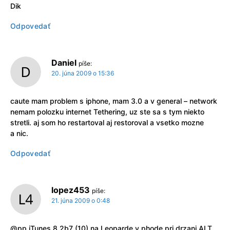
Dik
Odpovedať
Daniel
píše:
20. júna 2009 o 15:36
caute mam problem s iphone, mam 3.0 a v general – network
nemam polozku internet Tethering, uz ste sa s tym niekto
stretli. aj som ho restartoval aj restoroval a vsetko mozne
a nic.
Odpovedať
lopez453
píše:
21. júna 2009 o 0:48
@pp iTunes 8.2b7 (10) na Leoparde v phode pri drzani ALT