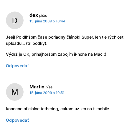
dex
píše:
15. júna 2009 o 10:44
Jeej! Po dlhšom čase poriadny článok! Super, len tie rýchlosti
uploadu… (tri bodky).
Výdrž je OK, prinajhoršom zapojím iPhone na Mac ;)
Odpovedať
Martin
píše:
15. júna 2009 o 10:51
konecne oficialne tethering, cakam uz len na t-mobile
Odpovedať