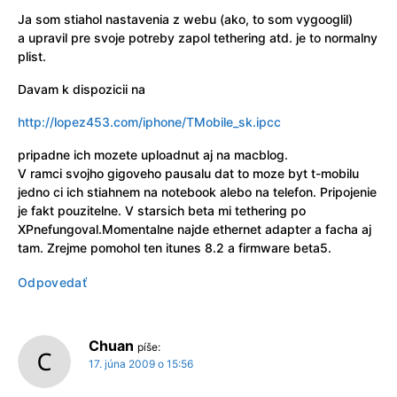
Ja som stiahol nastavenia z webu (ako, to som vygooglil)
a upravil pre svoje potreby zapol tethering atd. je to normalny
plist.
Davam k dispozicii na
http://lopez453.com/iphone/TMobile_sk.ipcc
pripadne ich mozete uploadnut aj na macblog.
V ramci svojho gigoveho pausalu dat to moze byt t-mobilu
jedno ci ich stiahnem na notebook alebo na telefon. Pripojenie
je fakt pouzitelne. V starsich beta mi tethering po
XPnefungoval.Momentalne najde ethernet adapter a facha aj
tam. Zrejme pomohol ten itunes 8.2 a firmware beta5.
Odpovedať
Chuan
píše:
17. júna 2009 o 15:56