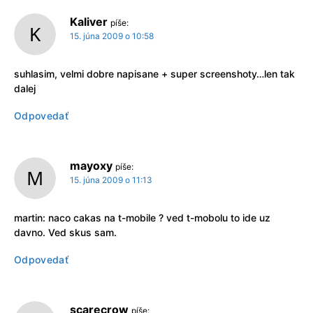
Kaliver
píše:
15. júna 2009 o 10:58
suhlasim, velmi dobre napisane + super screenshoty…len tak
dalej
Odpovedať
mayoxy
píše:
15. júna 2009 o 11:13
martin: naco cakas na t-mobile ? ved t-mobolu to ide uz
davno. Ved skus sam.
Odpovedať
scarecrow
píše: