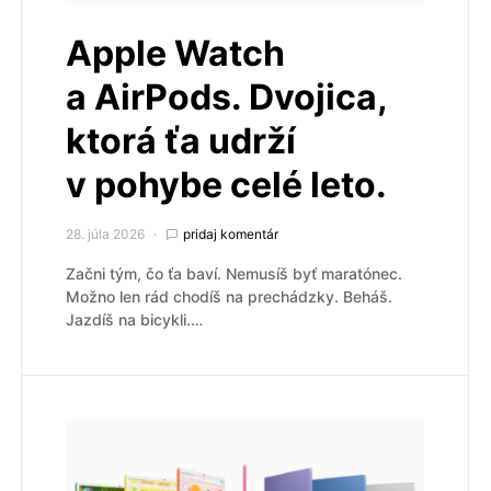
Apple Watch
a AirPods. Dvojica,
ktorá ťa udrží
v pohybe celé leto.
28. júla 2026
pridaj komentár
Začni tým, čo ťa baví. Nemusíš byť maratónec.
Možno len rád chodíš na prechádzky. Beháš.
Jazdíš na bicykli.…