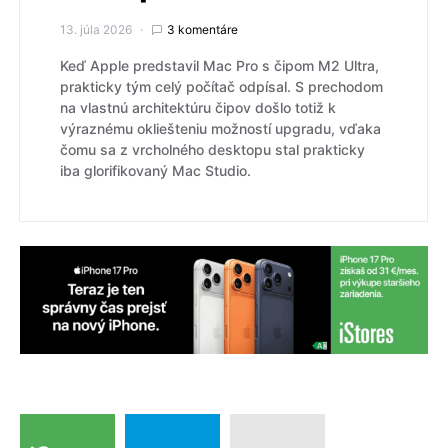
13. júla 2026
3 komentáre
Keď Apple predstavil Mac Pro s čipom M2 Ultra,
prakticky tým celý počítač odpísal. S prechodom
na vlastnú architektúru čipov došlo totiž k
výraznému okliešteniu možností upgradu, vďaka
čomu sa z vrcholného desktopu stal prakticky
iba glorifikovaný Mac Studio.