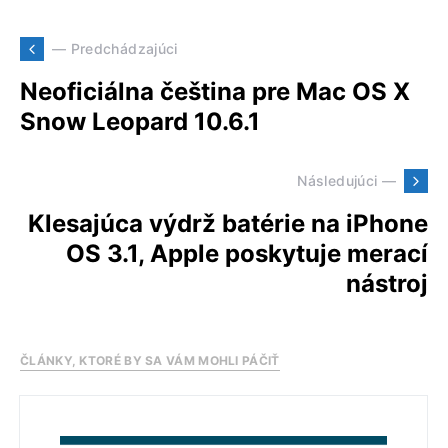
— Predchádzajúci
Neoficiálna čeština pre Mac OS X
Snow Leopard 10.6.1
Následujúci —
Klesajúca výdrž batérie na iPhone
OS 3.1, Apple poskytuje merací
nástroj
ČLÁNKY, KTORÉ BY SA VÁM MOHLI PÁČIŤ