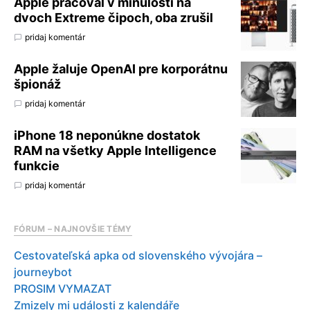
Apple pracoval v minulosti na
dvoch Extreme čipoch, oba zrušil
pridaj komentár
Apple žaluje OpenAI pre korporátnu
špionáž
pridaj komentár
iPhone 18 neponúkne dostatok
RAM na všetky Apple Intelligence
funkcie
pridaj komentár
FÓRUM – NAJNOVŠIE TÉMY
Cestovateľská apka od slovenského vývojára –
journeybot
PROSIM VYMAZAT
Zmizely mi události z kalendáře