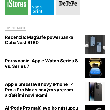
TIP REDAKCIE
Recenzia: MagSafe powerbanka
CubeNest S1B0
Porovnanie: Apple Watch Series 8
vs. Series 7
Apple predstavil nový iPhone 14
Pro a Pro Max s novým výrezom
a ďalšími novinkami
AirPods Pro majú svojho nástupcu