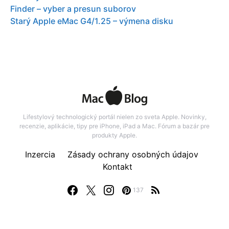
Finder – vyber a presun suborov
Starý Apple eMac G4/1.25 – výmena disku
Lifestylový technologický portál nielen zo sveta Apple. Novinky,
recenzie, aplikácie, tipy pre iPhone, iPad a Mac. Fórum a bazár pre
produkty Apple.
Inzercia
Zásady ochrany osobných údajov
Kontakt
137