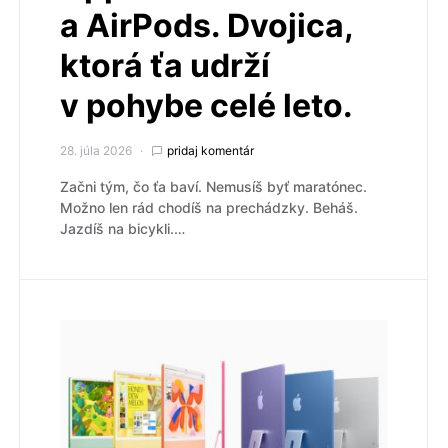
a AirPods. Dvojica,
ktorá ťa udrží
v pohybe celé leto.
28. júla 2026
pridaj komentár
Začni tým, čo ťa baví. Nemusíš byť maratónec.
Možno len rád chodíš na prechádzky. Beháš.
Jazdíš na bicykli.…