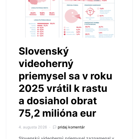
Slovenský
videoherný
priemysel sa v roku
2025 vrátil k rastu
a dosiahol obrat
75,2 milióna eur
4. augusta 2026
pridaj komentár
Slovenský videoherný priemysel zaznamenal v