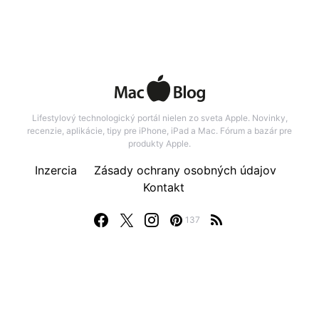
Lifestylový technologický portál nielen zo sveta Apple. Novinky,
recenzie, aplikácie, tipy pre iPhone, iPad a Mac. Fórum a bazár pre
produkty Apple.
Inzercia
Zásady ochrany osobných údajov
Kontakt
137