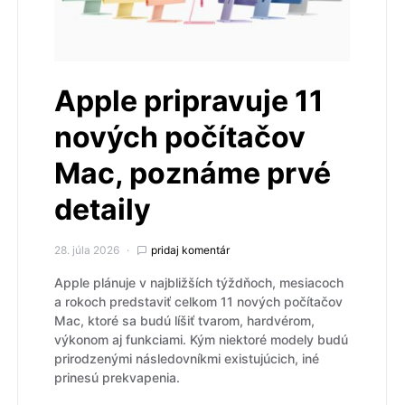
Apple pripravuje 11
nových počítačov
Mac, poznáme prvé
detaily
28. júla 2026
pridaj komentár
Apple plánuje v najbližších týždňoch, mesiacoch
a rokoch predstaviť celkom 11 nových počítačov
Mac, ktoré sa budú líšiť tvarom, hardvérom,
výkonom aj funkciami. Kým niektoré modely budú
prirodzenými následovníkmi existujúcich, iné
prinesú prekvapenia.