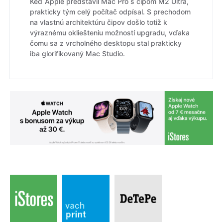
Keď Apple predstavil Mac Pro s čipom M2 Ultra,
prakticky tým celý počítač odpísal. S prechodom
na vlastnú architektúru čipov došlo totiž k
výraznému okliešteniu možností upgradu, vďaka
čomu sa z vrcholného desktopu stal prakticky
iba glorifikovaný Mac Studio.