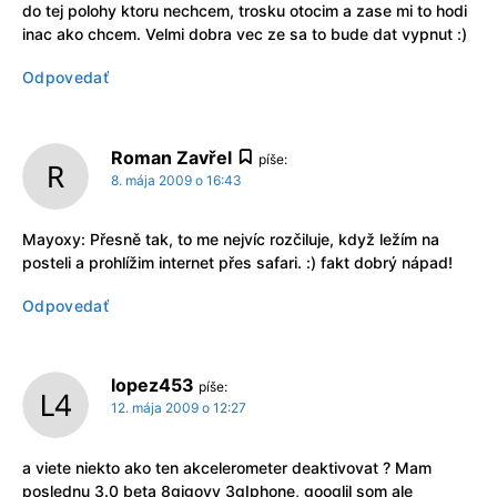
do tej polohy ktoru nechcem, trosku otocim a zase mi to hodi
inac ako chcem. Velmi dobra vec ze sa to bude dat vypnut :)
Odpovedať
Roman Zavřel
píše:
8. mája 2009 o 16:43
Mayoxy: Přesně tak, to me nejvíc rozčiluje, když ležím na
posteli a prohlížim internet přes safari. :) fakt dobrý nápad!
Odpovedať
lopez453
píše:
12. mája 2009 o 12:27
a viete niekto ako ten akcelerometer deaktivovat ? Mam
poslednu 3.0 beta 8gigovy 3gIphone, googlil som ale