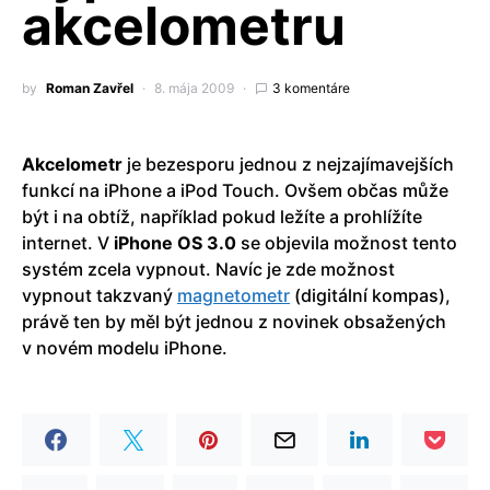
akcelometru
by
Roman Zavřel
8. mája 2009
3 komentáre
Akcelometr
je bezesporu jednou z nejzajímavejších
funkcí na iPhone a iPod Touch. Ovšem občas může
být i na obtíž, například pokud ležíte a prohlížíte
internet. V
iPhone OS 3.0
se objevila možnost tento
systém zcela vypnout. Navíc je zde možnost
vypnout takzvaný
magnetometr
(digitální kompas),
právě ten by měl být jednou z novinek obsažených
v novém modelu iPhone.