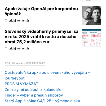
Apple žaluje OpenAI pre korporátnu
špionáž
pridaj komentár
Slovenský videoherný priemysel sa
v roku 2025 vrátil k rastu a dosiahol
obrat 75,2 milióna eur
pridaj komentár
FÓRUM – NAJNOVŠIE TÉMY
Cestovateľská apka od slovenského vývojára –
journeybot
PROSIM VYMAZAT
Zmizely mi události z kalendáře
Finder – vyber a presun suborov
Starý Apple eMac G4/1.25 – výmena disku