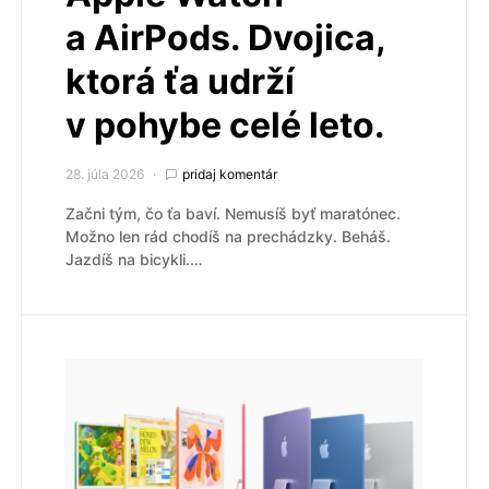
a AirPods. Dvojica,
ktorá ťa udrží
v pohybe celé leto.
28. júla 2026
pridaj komentár
Začni tým, čo ťa baví. Nemusíš byť maratónec.
Možno len rád chodíš na prechádzky. Beháš.
Jazdíš na bicykli.…