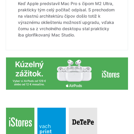
Keď Apple predstavil Mac Pro s čipom M2 Ultra,
prakticky tým celý počítač odpísal. S prechodom
na vlastnú architektúru čipov došlo totiž k
výraznému okliešteniu možností upgradu, vďaka
čomu sa z vrcholného desktopu stal prakticky
iba glorifikovaný Mac Studio.