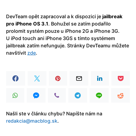
DevTeam opět zapracoval a k dispozici je
jailbreak
pro iPhone OS 3.1
. Bohužel se zatím podařilo
prolomit systém pouze u iPhone 2G a iPhone 3G.
U iPod touch ani iPhone 3GS s tímto systémem
jailbreak zatím nefunguje. Stránky DevTeamu můžete
navštívit
zde
.
Našli ste v článku chybu? Napíšte nám na
redakcia@macblog.sk
.