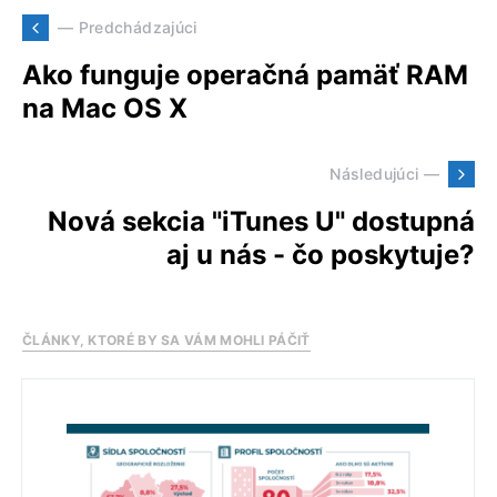
— Predchádzajúci
Ako funguje operačná pamäť RAM
na Mac OS X
Následujúci —
Nová sekcia "iTunes U" dostupná
aj u nás - čo poskytuje?
ČLÁNKY, KTORÉ BY SA VÁM MOHLI PÁČIŤ