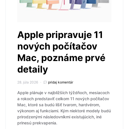
Apple pripravuje 11
nových počítačov
Mac, poznáme prvé
detaily
28. júla 2026
pridaj komentár
Apple plánuje v najbližších týždňoch, mesiacoch
a rokoch predstaviť celkom 11 nových počítačov
Mac, ktoré sa budú líšiť tvarom, hardvérom,
výkonom aj funkciami. Kým niektoré modely budú
prirodzenými následovníkmi existujúcich, iné
prinesú prekvapenia.