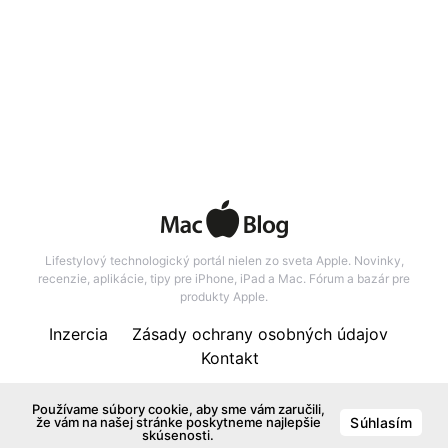
Lifestylový technologický portál nielen zo sveta Apple. Novinky,
recenzie, aplikácie, tipy pre iPhone, iPad a Mac. Fórum a bazár pre
produkty Apple.
Inzercia
Zásady ochrany osobných údajov
Kontakt
137
Používame súbory cookie, aby sme vám zaručili,
že vám na našej stránke poskytneme najlepšie
Súhlasím
skúsenosti.