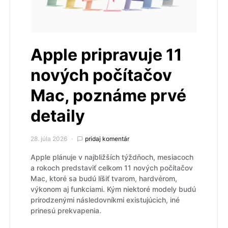
Apple pripravuje 11
nových počítačov
Mac, poznáme prvé
detaily
28. júla 2026
pridaj komentár
Apple plánuje v najbližších týždňoch, mesiacoch
a rokoch predstaviť celkom 11 nových počítačov
Mac, ktoré sa budú líšiť tvarom, hardvérom,
výkonom aj funkciami. Kým niektoré modely budú
prirodzenými následovníkmi existujúcich, iné
prinesú prekvapenia.