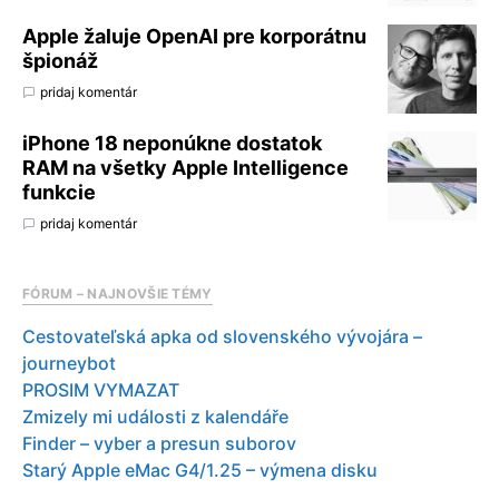
Apple žaluje OpenAI pre korporátnu
špionáž
pridaj komentár
iPhone 18 neponúkne dostatok
RAM na všetky Apple Intelligence
funkcie
pridaj komentár
FÓRUM – NAJNOVŠIE TÉMY
Cestovateľská apka od slovenského vývojára –
journeybot
PROSIM VYMAZAT
Zmizely mi události z kalendáře
Finder – vyber a presun suborov
Starý Apple eMac G4/1.25 – výmena disku