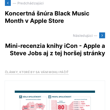
— Predchádzajúci
Koncertná šnúra Black Music
Month v Apple Store
Následujúci —
Mini-recenzia knihy iCon - Apple a
Steve Jobs aj z tej horšej stránky
ČLÁNKY, KTORÉ BY SA VÁM MOHLI PÁČIŤ