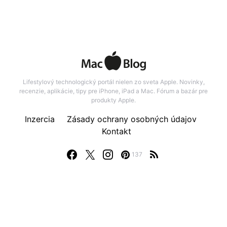
Lifestylový technologický portál nielen zo sveta Apple. Novinky,
recenzie, aplikácie, tipy pre iPhone, iPad a Mac. Fórum a bazár pre
produkty Apple.
Inzercia
Zásady ochrany osobných údajov
Kontakt
137