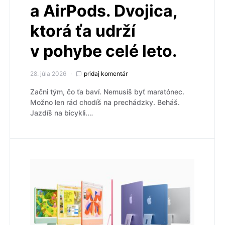
a AirPods. Dvojica,
ktorá ťa udrží
v pohybe celé leto.
28. júla 2026
pridaj komentár
Začni tým, čo ťa baví. Nemusíš byť maratónec.
Možno len rád chodíš na prechádzky. Beháš.
Jazdíš na bicykli.…