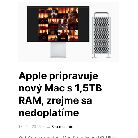
Apple pripravuje
nový Mac s 1,5TB
RAM, zrejme sa
nedoplatíme
13. júla 2026
3 komentáre
Keď Apple predstavil Mac Pro s čipom M2 Ultra,