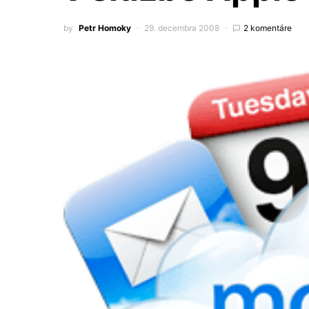
by
Petr Homoky
29. decembra 2008
2 komentáre