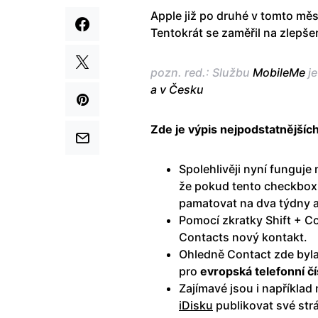
Apple již po druhé v tomto měs
Tentokrát se zaměřil na zlepš
pozn. red.: Službu
MobileMe
je
a v Česku
Zde je výpis nejpodstatnějšíc
Spolehlivěji nyní funguj
že pokud tento checkbox z
pamatovat na dva týdny 
Pomocí zkratky Shift + C
Contacts nový kontakt.
Ohledně Contact zde byla
pro
evropská telefonní čí
Zajímavé jsou i napříkla
iDisku
publikovat své strá