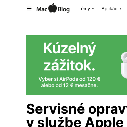
Témy
Aplikácie
Servisné oprav
v službe Appl