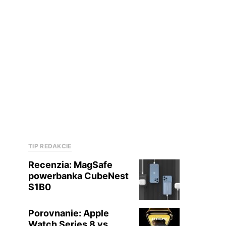
TIP REDAKCIE
Recenzia: MagSafe
powerbanka CubeNest
S1B0
Porovnanie: Apple
Watch Series 8 vs.