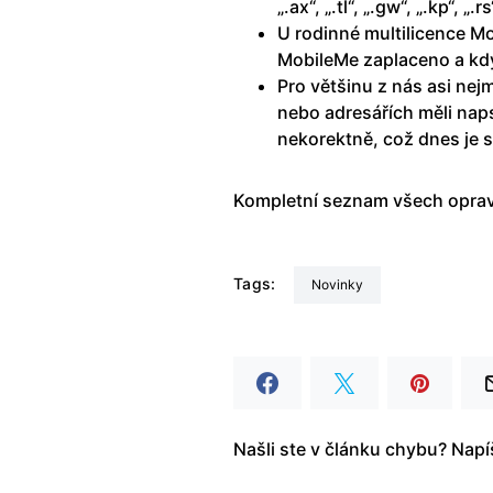
„.ax“, „.tl“, „.gw“, „.kp“, „.
U rodinné multilicence M
MobileMe zaplaceno a kdy 
Pro většinu z nás asi nej
nebo adresářích měli nap
nekorektně, což dnes je 
Kompletní seznam všech oprav
Tags:
Novinky
Našli ste v článku chybu? Nap