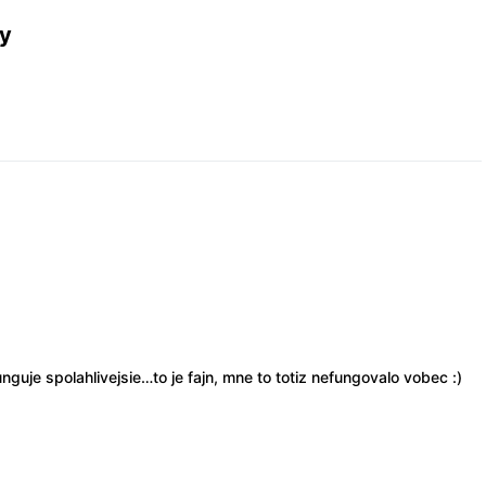
y
guje spolahlivejsie…to je fajn, mne to totiz nefungovalo vobec :)