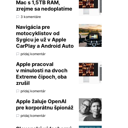
Mac s 1,5TB RAM,
zrejme sa nedoplatíme
3 komentáre
Navigácia pre
motocyklistov od
Sygicu je už v Apple
CarPlay a Android Auto
pridaj komentár
Apple pracoval
v minulosti na dvoch
Extreme čipoch, oba
zrušil
pridaj komentár
Apple žaluje OpenAI
pre korporátnu špionáž
pridaj komentár