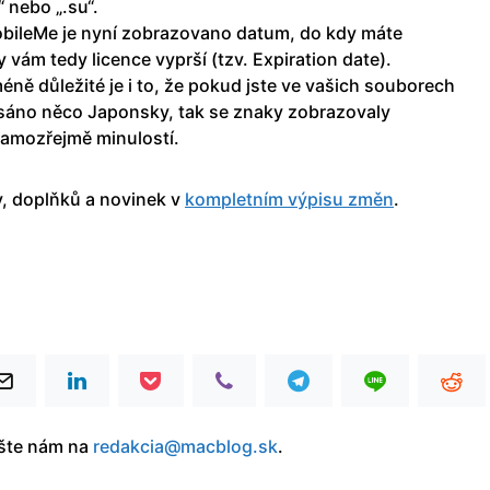
rs“ nebo „.su“.
obileMe je nyní zobrazovano datum, do kdy máte
vám tedy licence vyprší (tzv. Expiration date).
méně důležité je i to, že pokud jste ve vašich souborech
sáno něco Japonsky, tak se znaky zobrazovaly
samozřejmě minulostí.
, doplňků a novinek v
kompletním výpisu změn
.
íšte nám na
redakcia@macblog.sk
.