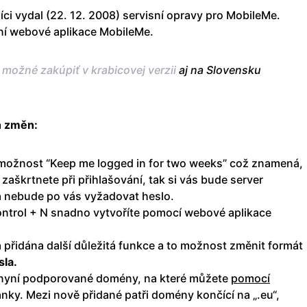
íci vydal (22. 12. 2008) servisní opravy pro MobileMe.
ení webové aplikace MobileMe.
 možné zakúpiť v krabicovej verzii
aj na Slovensku
h změn:
e možnost “Keep me logged in for two weeks” což znamená,
aškrtnete při přihlašování, tak si vás bude server
a nebude po vás vyžadovat heslo.
ontrol + N snadno vytvoříte pomocí webové aplikace
 přidána další důležitá funkce a to možnost změnit formát
sla.
d nyní podporované domény, na které můžete
pomocí
nky. Mezi nově přidané patři domény končící na „.eu“,