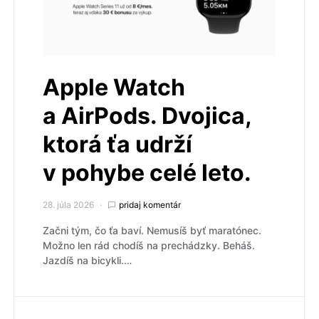
Apple Watch
a AirPods. Dvojica,
ktorá ťa udrží
v pohybe celé leto.
28. júla 2026
pridaj komentár
Začni tým, čo ťa baví. Nemusíš byť maratónec.
Možno len rád chodíš na prechádzky. Beháš.
Jazdíš na bicykli.…