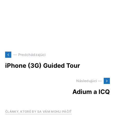
— Predchádzajúci
iPhone (3G) Guided Tour
Následujúci —
Adium a ICQ
ČLÁNKY, KTORÉ BY SA VÁM MOHLI PÁČIŤ