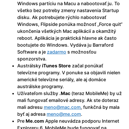
Windows partíciu na Macu a nabootovať ju. To
všetko bez potreby zmeny nastavenia Startup
disku. Ak potrebujete rýchlo nabootovať
Windows, Flipside ponúka možnosť „Force quit“
ukončenia všetkých Mac aplikácií a okamžitý
reboot. Aplikácia je praktická hlavne ak často
bootujete do Windows. Vydáva ju Barraford
Software a je
zadarmo
s možnosťou
sponzorstva.
Austrálsky
iTunes Store
začal ponúkať
televízne programy. V ponuke sa objavili nielen
americké televízne seriály, ale aj domáce
austrálske programy.
Užívateľom služby
.Mac
(teraz MobileMe) by už
mali fungovať emailové adresy. Ak ste doteraz
mali adresu
meno@
mac.com
, funkčná by mala
byť aj adresa
meno@
me.com
.
Pre
Me.com
Apple neuvádza podporu Internet
Exploreru 6. MobileMe bude fungovať na