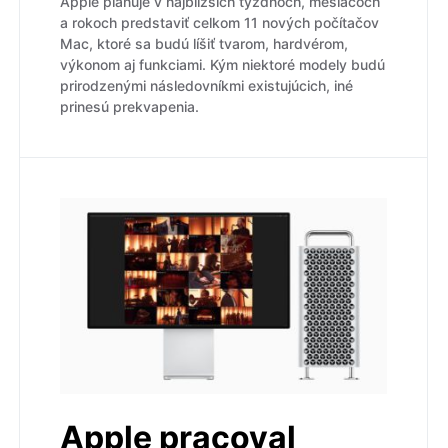
Apple plánuje v najbližších týždňoch, mesiacoch
a rokoch predstaviť celkom 11 nových počítačov
Mac, ktoré sa budú líšiť tvarom, hardvérom,
výkonom aj funkciami. Kým niektoré modely budú
prirodzenými následovníkmi existujúcich, iné
prinesú prekvapenia.
Apple pracoval