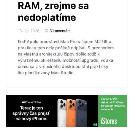
RAM, zrejme sa
nedoplatíme
13. júla 2026
3 komentáre
Keď Apple predstavil Mac Pro s čipom M2 Ultra,
prakticky tým celý počítač odpísal. S prechodom
na vlastnú architektúru čipov došlo totiž k
výraznému okliešteniu možností upgradu, vďaka
čomu sa z vrcholného desktopu stal prakticky
iba glorifikovaný Mac Studio.