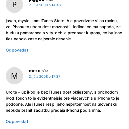
2. júla 2008 o 14:46
jasan, myslel som iTunes Store. Ale povedzme si na rovinu,
ze iPhonu to ubera dost moznosti. Jedine, co ma napada, ze
budu u pomaranca a v ty-debile predavat kupony, co by inac
tiez nebolo zase najhorsie riesenie
Odpovedať
mrzo
píše:
2. júla 2008 o 17:37
Urcite – uz iPod je bez iTunes dost okliesteny, s prichodom
iPod Touch to je evidentnejsie pre viacerych a s iPhone to je
podobne. Ale iTunes resp. jeho nepritomnost na Slovensku
nebude branit zaciatku predaja iPhonu podla mna.
Odpovedať