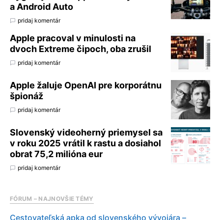
a Android Auto
pridaj komentár
Apple pracoval v minulosti na
dvoch Extreme čipoch, oba zrušil
pridaj komentár
Apple žaluje OpenAI pre korporátnu
špionáž
pridaj komentár
Slovenský videoherný priemysel sa
v roku 2025 vrátil k rastu a dosiahol
obrat 75,2 milióna eur
pridaj komentár
FÓRUM – NAJNOVŠIE TÉMY
Cestovateľská apka od slovenského vývojára –