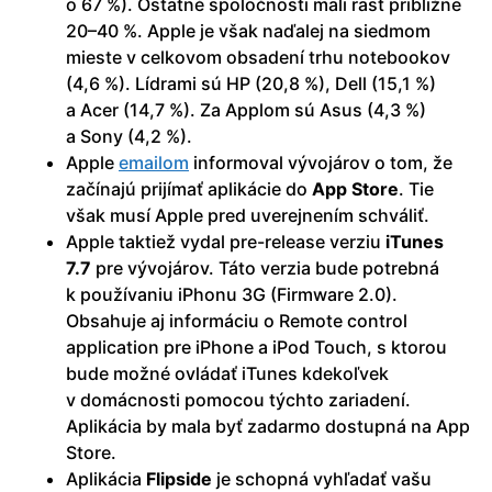
o 67 %). Ostatné spoločnosti mali rast približne
20–40 %. Apple je však naďalej na siedmom
mieste v celkovom obsadení trhu notebookov
(4,6 %). Lídrami sú HP (20,8 %), Dell (15,1 %)
a Acer (14,7 %). Za Applom sú Asus (4,3 %)
a Sony (4,2 %).
Apple
emailom
informoval vývojárov o tom, že
začínajú prijímať aplikácie do
App Store
. Tie
však musí Apple pred uverejnením schváliť.
Apple taktiež vydal pre-release verziu
iTunes
7.7
pre vývojárov. Táto verzia bude potrebná
k používaniu iPhonu 3G (Firmware 2.0).
Obsahuje aj informáciu o Remote control
application pre iPhone a iPod Touch, s ktorou
bude možné ovládať iTunes kdekoľvek
v domácnosti pomocou týchto zariadení.
Aplikácia by mala byť zadarmo dostupná na App
Store.
Aplikácia
Flipside
je schopná vyhľadať vašu