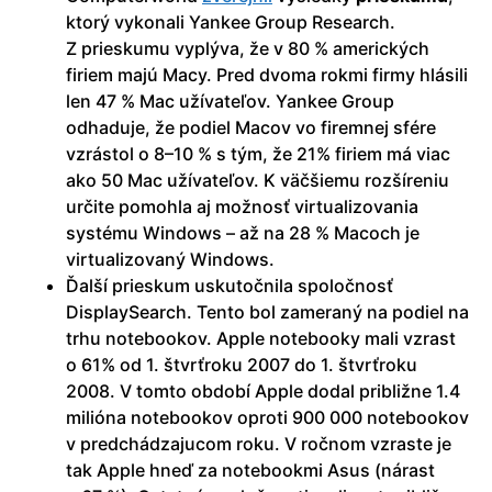
ktorý vykonali Yankee Group Research.
Z prieskumu vyplýva, že v 80 % amerických
firiem majú Macy. Pred dvoma rokmi firmy hlásili
len 47 % Mac užívateľov. Yankee Group
odhaduje, že podiel Macov vo firemnej sfére
vzrástol o 8–10 % s tým, že 21% firiem má viac
ako 50 Mac užívateľov. K väčšiemu rozšíreniu
určite pomohla aj možnosť virtualizovania
systému Windows – až na 28 % Macoch je
virtualizovaný Windows.
Ďalší prieskum uskutočnila spoločnosť
DisplaySearch. Tento bol zameraný na podiel na
trhu notebookov. Apple notebooky mali vzrast
o 61% od 1. štvrťroku 2007 do 1. štvrťroku
2008. V tomto období Apple dodal približne 1.4
milióna notebookov oproti 900 000 notebookov
v predchádzajucom roku. V ročnom vzraste je
tak Apple hneď za notebookmi Asus (nárast