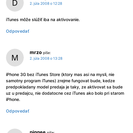
2. júla 2008 o 12:28
iTunes môže slúžiť iba na aktivovanie.
Odpovedať
mrzo
píše:
2. júla 2008 o 13:28
iPhone 3G bez iTunes Store (ktory mas asi na mysli, nie
samotny program iTunes) zrejme fungovat bude, kedze
predpokladany model predaja je taky, ze aktivovat sa bude
uz u predajcu, nie dodatocne cez iTunes ako bolo pri starom
iPhone.
Odpovedať
piggee
píše: