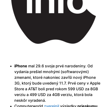
iPhone
mal 29.6 svoje prvé narodeniny. Od
vydania prešiel mnohými (softwarovými)
zmenami, ktoré nakoniec zavŕši nový iPhone
3G, ktorý bude uvedený 11.7. Prvé ceny v Apple
Store a AT&T boli pred rokom 599 USD za 8GB
verziu a 499 USD za 4GB verziu, ktorá bola
neskôr vyradená.
Computerworld
zverejnil
výsledky
prieskumu
,