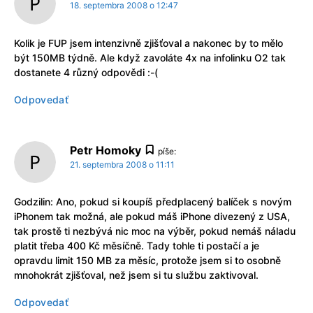
18. septembra 2008 o 12:47
Kolik je FUP jsem intenzivně zjišťoval a nakonec by to mělo
být 150MB týdně. Ale když zavoláte 4x na infolinku O2 tak
dostanete 4 různý odpovědi :-(
Odpovedať
Petr Homoky
píše:
21. septembra 2008 o 11:11
Godzilin: Ano, pokud si koupíš předplacený balíček s novým
iPhonem tak možná, ale pokud máš iPhone divezený z USA,
tak prostě ti nezbývá nic moc na výběr, pokud nemáš náladu
platit třeba 400 Kč měsíčně. Tady tohle ti postačí a je
opravdu limit 150 MB za měsíc, protože jsem si to osobně
mnohokrát zjišťoval, než jsem si tu službu zaktivoval.
Odpovedať