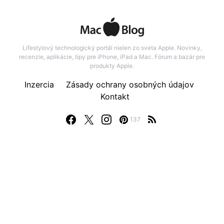
Lifestylový technologický portál nielen zo sveta Apple. Novinky,
recenzie, aplikácie, tipy pre iPhone, iPad a Mac. Fórum a bazár pre
produkty Apple.
Inzercia
Zásady ochrany osobných údajov
Kontakt
137