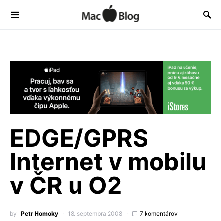
EDGE/GPRS
Internet v mobilu
v ČR u O2
by
Petr Homoky
18. septembra 2008
7 komentárov