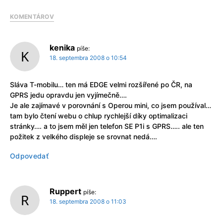
KOMENTÁROV
kenika
píše:
18. septembra 2008 o 10:54
Sláva T-mobilu… ten má EDGE velmi rozšířené po ČR, na
GPRS jedu opravdu jen vyjímečně….
Je ale zajímavé v porovnání s Operou mini, co jsem používal…
tam bylo čtení webu o chlup rychlejší díky optimalizaci
stránky…. a to jsem měl jen telefon SE P1i s GPRS….. ale ten
požitek z velkého displeje se srovnat nedá….
Odpovedať
Ruppert
píše:
18. septembra 2008 o 11:03