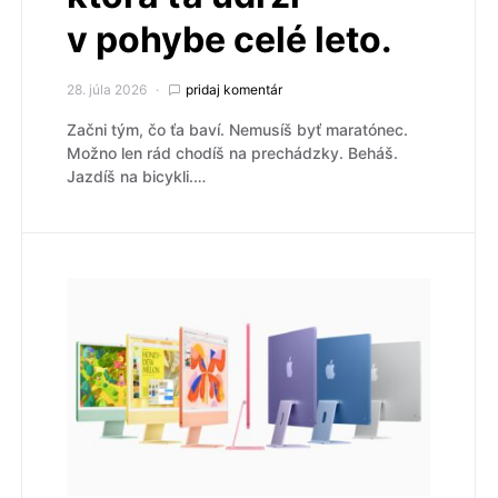
v pohybe celé leto.
28. júla 2026
pridaj komentár
Začni tým, čo ťa baví. Nemusíš byť maratónec.
Možno len rád chodíš na prechádzky. Beháš.
Jazdíš na bicykli.…