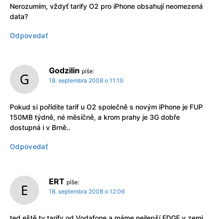
Nerozumím, vždyť tarify O2 pro iPhone obsahují neomezená
data?
Odpovedať
Godzilin
píše:
18. septembra 2008 o 11:10
Pokud si pořídite tarif u O2 společně s novým iPhone je FUP
150MB týdně, né měsíčně, a krom prahy je 3G dobře
dostupná i v Brně..
Odpovedať
ERT
píše:
18. septembra 2008 o 12:06
ted eště ty tarify od Vodafone a máme nejlepší EDGE v zemi