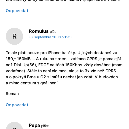
Odpovedať
Romulus
píše:
18. septembra 2008 o 12:11
To ale platí pouze pro iPhone balíčky. U jiných dostaneš za
150,- 150MB…. A ruku na srdce… zatímco GPRS je pomalejší
než Dial-Up(56), EDGE na těch 150Kbps vždy dosáhne (mám
vodafone). Stále to není nic moc, ale je to 3x víc než GPRS
a o pokrytí Brna u O2 si můžu nechat jen zdát. V budovách
a mimo centrum signál není.
Roman
Odpovedať
Pepa
píše: