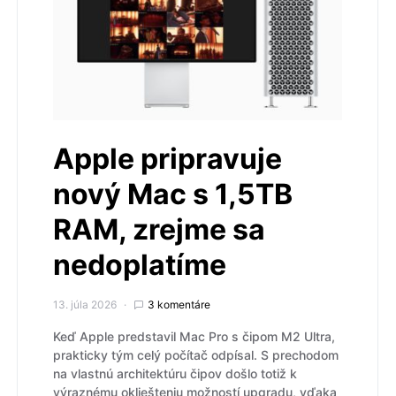
Apple pripravuje
nový Mac s 1,5TB
RAM, zrejme sa
nedoplatíme
13. júla 2026
3 komentáre
Keď Apple predstavil Mac Pro s čipom M2 Ultra,
prakticky tým celý počítač odpísal. S prechodom
na vlastnú architektúru čipov došlo totiž k
výraznému okliešteniu možností upgradu, vďaka