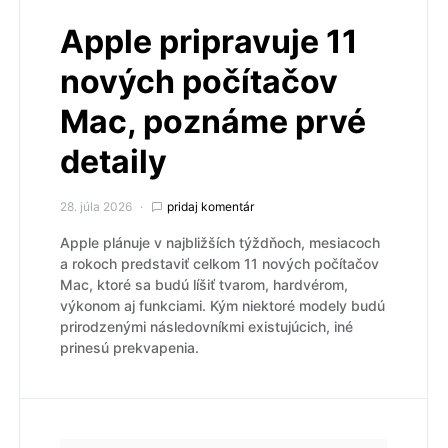
Apple pripravuje 11
nových počítačov
Mac, poznáme prvé
detaily
28. júla 2026
pridaj komentár
Apple plánuje v najbližších týždňoch, mesiacoch
a rokoch predstaviť celkom 11 nových počítačov
Mac, ktoré sa budú líšiť tvarom, hardvérom,
výkonom aj funkciami. Kým niektoré modely budú
prirodzenými následovníkmi existujúcich, iné
prinesú prekvapenia.