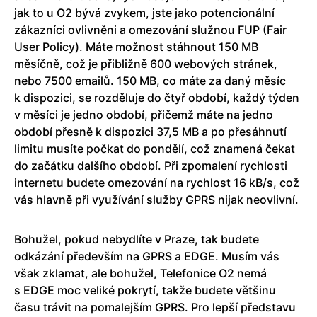
jak to u O2 bývá zvykem, jste jako potencionální
zákazníci ovlivněni a omezování služnou FUP (Fair
User Policy). Máte možnost stáhnout 150 MB
měsíčně, což je přibližně 600 webových stránek,
nebo 7500 emailů. 150 MB, co máte za daný měsíc
k dispozici, se rozděluje do čtyř období, každý týden
v měsíci je jedno období, přičemž máte na jedno
období přesně k dispozici 37,5 MB a po přesáhnutí
limitu musíte počkat do pondělí, což znamená čekat
do začátku dalšího období. Při zpomalení rychlosti
internetu budete omezování na rychlost 16 kB/s, což
vás hlavně při využívání služby GPRS nijak neovlivní.
Bohužel, pokud nebydlíte v Praze, tak budete
odkázání především na GPRS a EDGE. Musím vás
však zklamat, ale bohužel, Telefonice O2 nemá
s EDGE moc veliké pokrytí, takže budete většinu
času trávit na pomalejším GPRS. Pro lepší představu