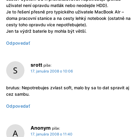
uživatel není opravdu matlák nebo neodejde HDD).
Je to řešení přesně pro typického uživatele MacBook AIr –
doma pracovní stanice a na cesty lehký notebook (ostatně na
cesty toho opravdu více nepotřebujete).
Jen ta výdrž baterie by mohla být větší.
Odpovedať
srott
píše:
17. januára 2008 o 10:06
brutus: Nepotrebujes zvlast soft, malo by sa to dat spravit aj
cez sambu.
Odpovedať
Anonym
píše:
17. januára 2008 o 11:40