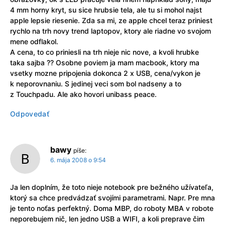
4 mm horny kryt, su sice hrubsie tela, ale tu si mohol najst
apple lepsie riesenie. Zda sa mi, ze apple chcel teraz priniest
rychlo na trh novy trend laptopov, ktory ale riadne vo svojom
mene odflakol.
A cena, to co priniesli na trh nieje nic nove, a kvoli hrubke
taka sajba ?? Osobne poviem ja mam macbook, ktory ma
vsetky mozne pripojenia dokonca 2 x USB, cena/vykon je
k neporovnaniu. S jedinej veci som bol nadseny a to
z Touchpadu. Ale ako hovori unibass peace.
Odpovedať
bawy
píše:
6. mája 2008 o 9:54
Ja len doplním, že toto nieje notebook pre bežného užívateľa,
ktorý sa chce predvádzať svojími parametrami. Napr. Pre mna
je tento noťas perfektný. Doma MBP, do roboty MBA v robote
neporebujem nič, len jedno USB a WIFI, a koli preprave čim