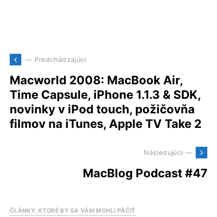
— Predchádzajúci
Macworld 2008: MacBook Air,
Time Capsule, iPhone 1.1.3 & SDK,
novinky v iPod touch, požičovňa
filmov na iTunes, Apple TV Take 2
Následujúci —
MacBlog Podcast #47
ČLÁNKY, KTORÉ BY SA VÁM MOHLI PÁČIŤ