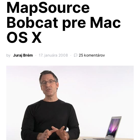
MapSource
Bobcat pre Mac
OS X
by
Juraj Brém
17. januára 2008
25 komentárov