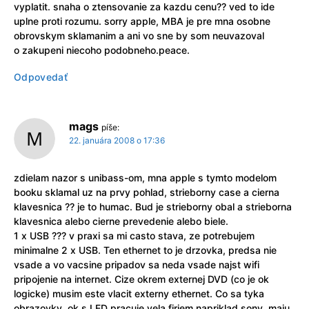
vyplatit. snaha o ztensovanie za kazdu cenu?? ved to ide
uplne proti rozumu. sorry apple, MBA je pre mna osobne
obrovskym sklamanim a ani vo sne by som neuvazoval
o zakupeni niecoho podobneho.peace.
Odpovedať
mags
píše:
22. januára 2008 o 17:36
zdielam nazor s unibass-om, mna apple s tymto modelom
booku sklamal uz na prvy pohlad, strieborny case a cierna
klavesnica ?? je to humac. Bud je strieborny obal a strieborna
klavesnica alebo cierne prevedenie alebo biele.
1 x USB ??? v praxi sa mi casto stava, ze potrebujem
minimalne 2 x USB. Ten ethernet to je drzovka, predsa nie
vsade a vo vacsine pripadov sa neda vsade najst wifi
pripojenie na internet. Cize okrem externej DVD (co je ok
logicke) musim este vlacit externy ethernet. Co sa tyka
obrazovky, ok s LED pracuje vela firiem napriklad sony, maju