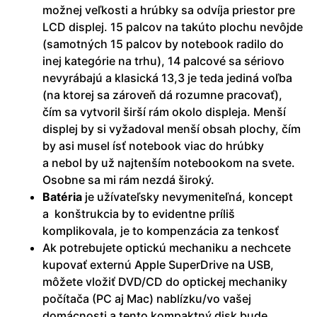
možnej veľkosti a hrúbky sa odvíja priestor pre
LCD displej. 15 palcov na takúto plochu nevôjde
(samotných 15 palcov by notebook radilo do
inej kategórie na trhu), 14 palcové sa sériovo
nevyrábajú a klasická 13,3 je teda jediná voľba
(na ktorej sa zároveň dá rozumne pracovať),
čím sa vytvoril širší rám okolo displeja. Menší
displej by si vyžadoval menší obsah plochy, čím
by asi musel ísť notebook viac do hrúbky
a nebol by už najtenším notebookom na svete.
Osobne sa mi rám nezdá široký.
Batéria
je užívateľsky nevymeniteľná, koncept
a konštrukcia by to evidentne príliš
komplikovala, je to kompenzácia za tenkosť
Ak potrebujete optickú mechaniku a nechcete
kupovať externú Apple SuperDrive na USB,
môžete vložiť DVD/CD do optickej mechaniky
počítača (PC aj Mac) nablízku/vo vašej
domácnosti a tento kompaktný disk bude