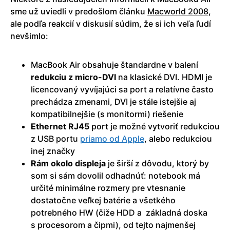
sme už uviedli v predošlom článku
Macworld 2008
,
ale podľa reakcií v diskusií súdim, že si ich veľa ľudí
nevšimlo:
MacBook Air obsahuje štandardne v balení
redukciu z micro-DVI
na klasické DVI. HDMI je
licencovaný vyvíjajúci sa port a relatívne často
prechádza zmenami, DVI je stále istejšie aj
kompatibilnejšie (s monitormi) riešenie
Ethernet RJ45
port je možné vytvoriť redukciou
z USB portu
priamo od Apple
, alebo redukciou
inej značky
Rám okolo displeja
je širší z dôvodu, ktorý by
som si sám dovolil odhadnúť: notebook má
určité minimálne rozmery pre vtesnanie
dostatočne veľkej batérie a všetkého
potrebného HW (čiže HDD a základná doska
s procesorom a čipmi), od tejto najmenšej