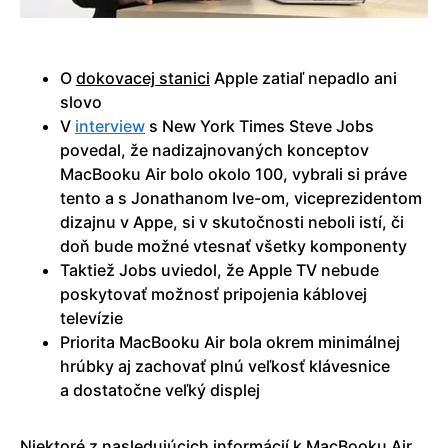
O
dokovacej stanici
Apple zatiaľ nepadlo ani
slovo
V
interview
s New York Times Steve Jobs
povedal, že nadizajnovaných konceptov
MacBooku Air bolo okolo 100, vybrali si práve
tento a s Jonathanom Ive-om, viceprezidentom
dizajnu v Appe, si v skutočnosti neboli istí, či
doň bude možné vtesnať všetky komponenty
Taktiež Jobs uviedol, že Apple TV nebude
poskytovať možnosť pripojenia káblovej
televízie
Priorita MacBooku Air bola okrem minimálnej
hrúbky aj zachovať plnú veľkosť klávesnice
a dostatočne veľký displej
Niektoré z nasledujúcich informácií k MacBooku Air