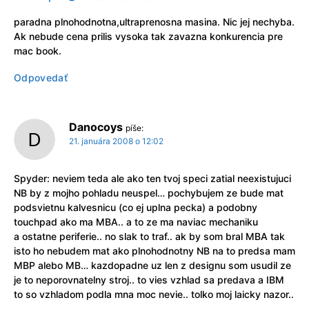
paradna plnohodnotna,ultraprenosna masina. Nic jej nechyba.
Ak nebude cena prilis vysoka tak zavazna konkurencia pre
mac book.
Odpovedať
Danocoys
píše:
21. januára 2008 o 12:02
Spyder: neviem teda ale ako ten tvoj speci zatial neexistujuci
NB by z mojho pohladu neuspel… pochybujem ze bude mat
podsvietnu kalvesnicu (co ej uplna pecka) a podobny
touchpad ako ma MBA.. a to ze ma naviac mechaniku
a ostatne periferie.. no slak to traf.. ak by som bral MBA tak
isto ho nebudem mat ako plnohodnotny NB na to predsa mam
MBP alebo MB… kazdopadne uz len z designu som usudil ze
je to neporovnatelny stroj.. to vies vzhlad sa predava a IBM
to so vzhladom podla mna moc nevie.. tolko moj laicky nazor..