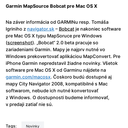
Garmin MapSource Bobcat pre Mac OS X
Na záver informácia od GARMINu resp. Tomáša
Igriniho z
navigator.sk
–
Bobcat
je nakoniec software
pre Mac OS X typu MapSoruce pre Windows
(
screenshot
). „Bobcat“ 2.0 beta pracuje so
zariadeniami Garmin. Mapy je najprv nutné vo
Windows prekovertovať aplikáciou MapConvert. Pre
iPhone Garmin nepredstavil žiadne novinky. Všetok
software pre Mac OS X od Garminu nájdete na
garmin.com/ma­cosx
. Čoskoro budú dostupné aj
mapy City Navigator 2008, kompatibilné s Mac
softwarom, nebude ich nutné konvertovať
z Windows. O dostupnosti budeme informovať,
v predaji zatiaľ nie sú.
Tags:
Novinky