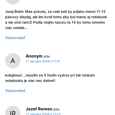
Juraj Brém: Mas pravdu, ze vela ludi by prijako mensi 11-12
palcovy displej, ale len kvoli tomu aby bol mansi aj notebook
a nie sirsi ram:D Podla mojho nazoru ta 14 by tomu omnoho
viac sedela…
Odpovedať
Anonym
píše:
17. januára 2008 o 11:41
kolujdouci …myslim ze 5 hodin vydrze pri tak tenkom
notebooku je viac nez dobre!!
Odpovedať
Jozef Remen
píše:
17. januára 2008 o 12:13