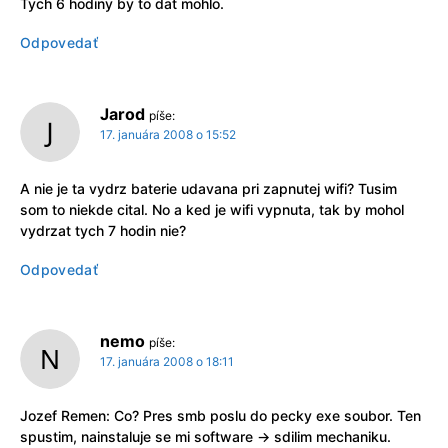
Tych 6 hodiny by to dat mohlo.
Odpovedať
Jarod
píše:
17. januára 2008 o 15:52
A nie je ta vydrz baterie udavana pri zapnutej wifi? Tusim
som to niekde cital. No a ked je wifi vypnuta, tak by mohol
vydrzat tych 7 hodin nie?
Odpovedať
nemo
píše:
17. januára 2008 o 18:11
Jozef Remen: Co? Pres smb poslu do pecky exe soubor. Ten
spustim, nainstaluje se mi software -> sdilim mechaniku.