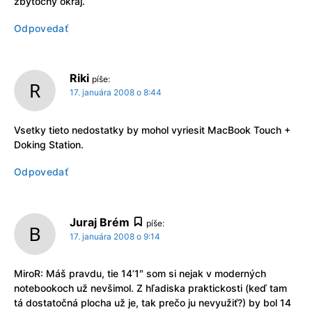
zbytočný okraj.
Odpovedať
Riki
píše:
17. januára 2008 o 8:44
Vsetky tieto nedostatky by mohol vyriesit MacBook Touch +
Doking Station.
Odpovedať
Juraj Brém
píše:
17. januára 2008 o 9:14
MiroR: Máš pravdu, tie 14’1″ som si nejak v moderných
notebookoch už nevšimol. Z hľadiska praktickosti (keď tam
tá dostatočná plocha už je, tak prečo ju nevyužiť?) by bol 14