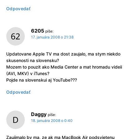
Odpovedať
6205
píše:
17. januára 2008 o 21:38
Updatovane Apple TV ma dost zaujalo, ma stym niekdo
skusenosti na slovensku?
Mozem to pouzit ako Media Center a mat hromadu videii
(AVI, MKV) v iTunes?
Pojde na slovenskui aj YouTube???
Odpovedať
Daggy
píše:
18. januára 2008 o 0:40
Zaujimalo by ma, ze ak ma MacBook Air podsvietenu