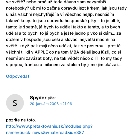
ve světě? nebo proč už teda dávno sám nevyrábíš
notebooky? už mi to začíná opravdu lézt krkem, jak jsou tady
u nás všichni nejchytřejší a ví všechno nejlíp. nesnáším
takové kecy. to jsou opravdu hospodské plky – to je blbě,
tamto je špatně, já bych to udělal takto a tamto, a to bych
udělal a to bych, to já bych a ještě jedno pivko si dám… za
stolem v hospodě jsou češi a slováci největší machři na
světě. když pak mají něco udělat, tak se poserou… prostě
všichni ti lidi v APPLE co na tom MBA dělali jsou lůzři, co si
neumí ani zavázat boty, ne tak vědět něco o IT. to my tady
s pepou, frantou a milanem za stolem by jsme jim ukázali…
Odpovedať
Spyder
píše:
20. januára 2008 o 21:06
pozrite na toto.
http://www.pretaktovanie.sk/modules.php?
name=quick_news&what=read&id=387