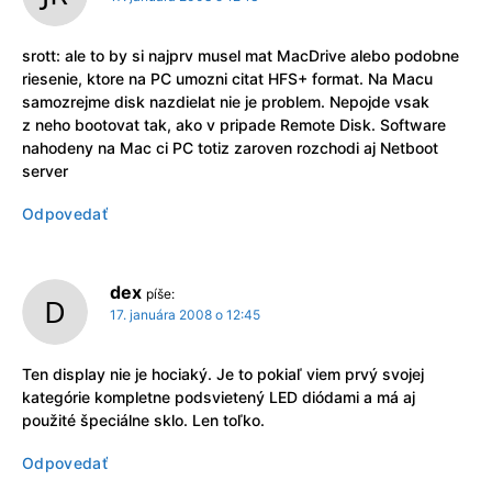
srott: ale to by si najprv musel mat MacDrive alebo podobne
riesenie, ktore na PC umozni citat HFS+ format. Na Macu
samozrejme disk nazdielat nie je problem. Nepojde vsak
z neho bootovat tak, ako v pripade Remote Disk. Software
nahodeny na Mac ci PC totiz zaroven rozchodi aj Netboot
server
Odpovedať
dex
píše:
17. januára 2008 o 12:45
Ten display nie je hociaký. Je to pokiaľ viem prvý svojej
kategórie kompletne podsvietený LED diódami a má aj
použité špeciálne sklo. Len toľko.
Odpovedať