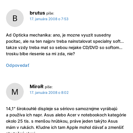
brutus
píše:
17. januára 2008 o 7:53
Ad Opticka mechanika: ano, je mozne vyuzit susedny
pocitac, ale na ten najprv treba nainstalovat specialny soft…
takze vzdy treba mat so sebou nejake CD/DVD so softom…
trosku blbe riesenie sa mi zda, nie?
Odpovedať
MiroR
píše:
17. januára 2008 o 8:02
14,1″ širokouhlé displeje sa sériovo samozrejme vyrábajú
a používa ich napr. Asus alebo Acer v notebookoch kategórie
okolo 25 tis. s menšou hrúbkou, práve jeden takýto Asus
mám v rukách. Kľudne ich tam Apple mohol dávať a zmenšiť