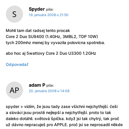
Spyder
píše:
19. januára 2008 o 21:50
Mohli tam dat radsej tento procak
Core 2 Duo SU9400 (1.4GHz, 3MBL2, TDP 10W)
tych 200mhz menej by vyvazila polovicna spotreba.
abo hoc aj 5wattovy Core 2 Duo U3300 1.2GHz
Odpovedať
adam P
píše:
20. januára 2008 o 14:08
spyder > vidím, že jsou tady zase všichni nejchytřejší. češi
a slováci jsou prostě nejlepší a nejchytřejší. proto to tak
daleko dotáhli. světová špička. když jsi tak chytrý, tak proč
už dávno nepracuješ pro APPLE. proč jsi se neprosadil někde