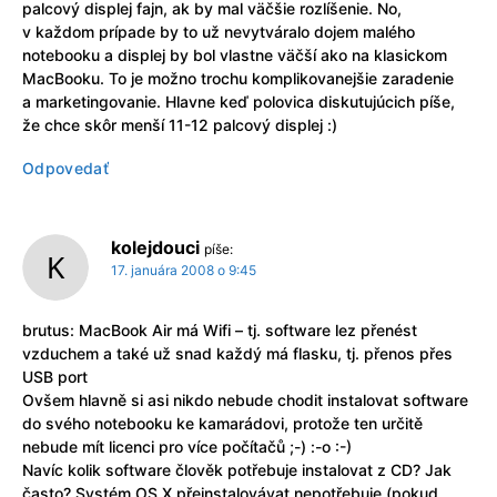
palcový displej fajn, ak by mal väčšie rozlíšenie. No,
v každom prípade by to už nevytváralo dojem malého
notebooku a displej by bol vlastne väčší ako na klasickom
MacBooku. To je možno trochu komplikovanejšie zaradenie
a marketingovanie. Hlavne keď polovica diskutujúcich píše,
že chce skôr menší 11-12 palcový displej :)
Odpovedať
kolejdouci
píše:
17. januára 2008 o 9:45
brutus: MacBook Air má Wifi – tj. software lez přenést
vzduchem a také už snad každý má flasku, tj. přenos přes
USB port
Ovšem hlavně si asi nikdo nebude chodit instalovat software
do svého notebooku ke kamarádovi, protože ten určitě
nebude mít licenci pro více počítačů ;-) :-o :-)
Navíc kolik software člověk potřebuje instalovat z CD? Jak
často? Systém OS X přeinstalovávat nepotřebuje (pokud