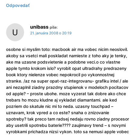
Odpovedať
unibass
píše:
21. januára 2008 o 20:19
osobne si myslim toto: macbook air ma vobec nicim neoslovil.
akoby sa vsetci mali poskladat namieste z toho aky je tenky,
ake ma uzasne podsvietenie a podobne veci.o co vlastne
apple tymto krokom islo? vyrobit opat ultradrahy predrazeny
book ktory nielenze vobec nepokrocil po vykonnostnej
stranke. /az na super opat-raz-integrovanu- grafiku intel / ale
ani nezaplnil ziadny prazdny stupienok v modeloch pocitacov
od apple? – proste ubohe. moze vyzerat tak dobre ako chce
trebars ho mozu kludne aj vykladat diamantami. ale ked
pozriem do skatule nic mi to neda. uzasny touchpad –
uznavam, krok vpred a co este? snaha o znizovanie
spotreby? tak preco tam radsej nedaju rovno ziadny procesor
aby usetrili spotrebu baterie???? zaujimavy trend – s novymi
vyrobkami prichadza nizsi vykon. toto sa nemusi apple vobec