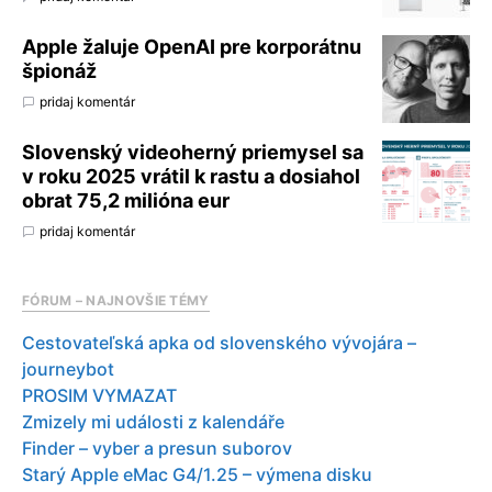
Apple žaluje OpenAI pre korporátnu
špionáž
pridaj komentár
Slovenský videoherný priemysel sa
v roku 2025 vrátil k rastu a dosiahol
obrat 75,2 milióna eur
pridaj komentár
FÓRUM – NAJNOVŠIE TÉMY
Cestovateľská apka od slovenského vývojára –
journeybot
PROSIM VYMAZAT
Zmizely mi události z kalendáře
Finder – vyber a presun suborov
Starý Apple eMac G4/1.25 – výmena disku