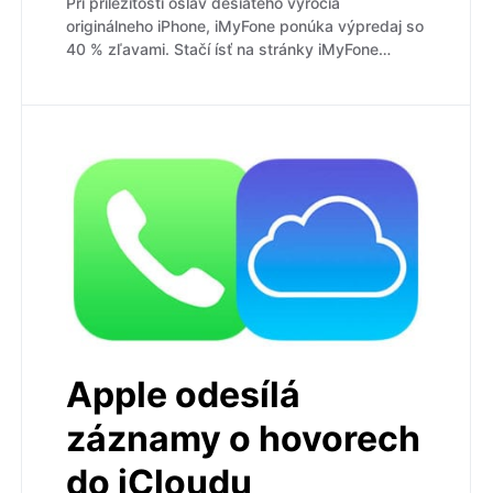
Pri príležitosti osláv desiateho výročia
originálneho iPhone, iMyFone ponúka výpredaj so
40 % zľavami. Stačí ísť na stránky iMyFone…
Apple odesílá
záznamy o hovorech
do iCloudu