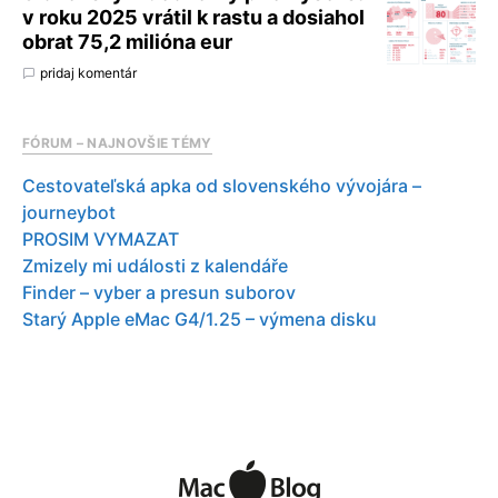
v roku 2025 vrátil k rastu a dosiahol
obrat 75,2 milióna eur
pridaj komentár
FÓRUM – NAJNOVŠIE TÉMY
Cestovateľská apka od slovenského vývojára –
journeybot
PROSIM VYMAZAT
Zmizely mi události z kalendáře
Finder – vyber a presun suborov
Starý Apple eMac G4/1.25 – výmena disku