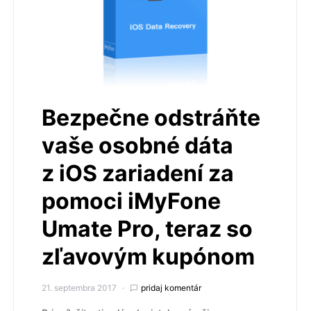
Bezpečne odstráňte
vaše osobné dáta
z iOS zariadení za
pomoci iMyFone
Umate Pro, teraz so
zľavovým kupónom
21. septembra 2017
pridaj komentár