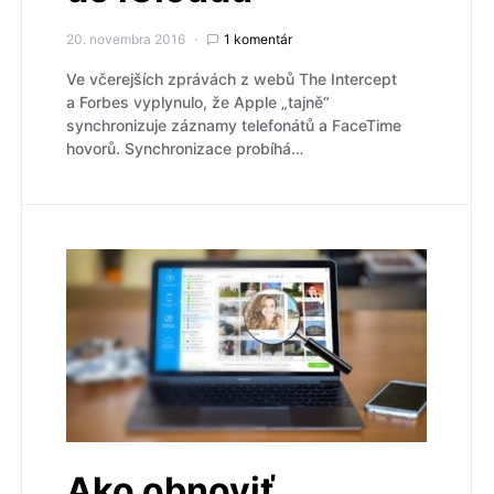
20. novembra 2016
1 komentár
Ve včerejších zprávách z webů The Intercept
a Forbes vyplynulo, že Apple „tajně“
synchronizuje záznamy telefonátů a FaceTime
hovorů. Synchronizace probíhá…
Ako obnoviť