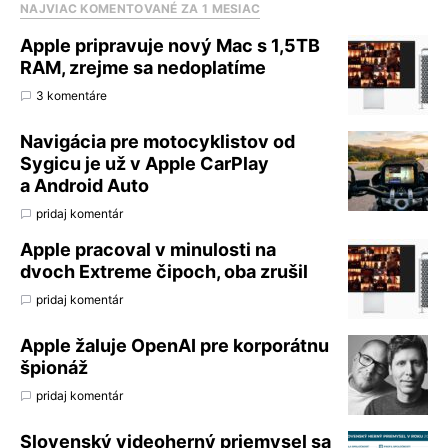
NAJVIAC KOMENTOVANÉ ZA 1 MESIAC
Apple pripravuje nový Mac s 1,5TB
RAM, zrejme sa nedoplatíme
3 komentáre
Navigácia pre motocyklistov od
Sygicu je už v Apple CarPlay
a Android Auto
pridaj komentár
Apple pracoval v minulosti na
dvoch Extreme čipoch, oba zrušil
pridaj komentár
Apple žaluje OpenAI pre korporátnu
špionáž
pridaj komentár
Slovenský videoherný priemysel sa