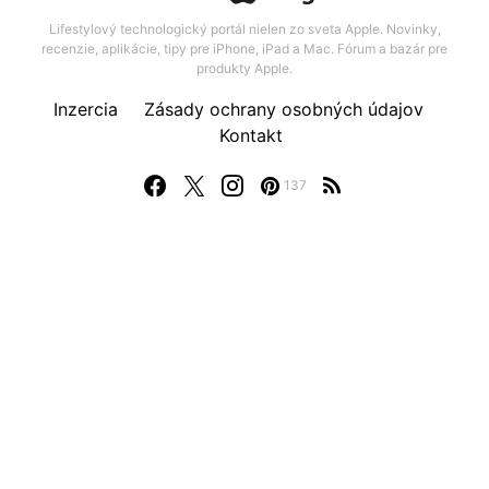
Lifestylový technologický portál nielen zo sveta Apple. Novinky,
recenzie, aplikácie, tipy pre iPhone, iPad a Mac. Fórum a bazár pre
produkty Apple.
Inzercia
Zásady ochrany osobných údajov
Kontakt
137