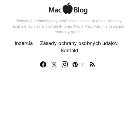
Lifestylový technologický portál nielen zo sveta Apple. Novinky,
recenzie, aplikácie, tipy pre iPhone, iPad a Mac. Fórum a bazár pre
produkty Apple.
Inzercia
Zásady ochrany osobných údajov
Kontakt
137