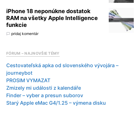
iPhone 18 neponúkne dostatok
RAM na všetky Apple Intelligence
funkcie
pridaj komentár
FÓRUM – NAJNOVŠIE TÉMY
Cestovateľská apka od slovenského vývojára –
journeybot
PROSIM VYMAZAT
Zmizely mi události z kalendáře
Finder – vyber a presun suborov
Starý Apple eMac G4/1.25 – výmena disku