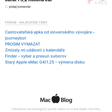
pridaj komentár
FÓRUM – NAJNOVŠIE TÉMY
Cestovateľská apka od slovenského vývojára –
journeybot
PROSIM VYMAZAT
Zmizely mi události z kalendáře
Finder – vyber a presun suborov
Starý Apple eMac G4/1.25 – výmena disku
Lifestylový technologický portál nielen zo sveta Apple. Novinky,