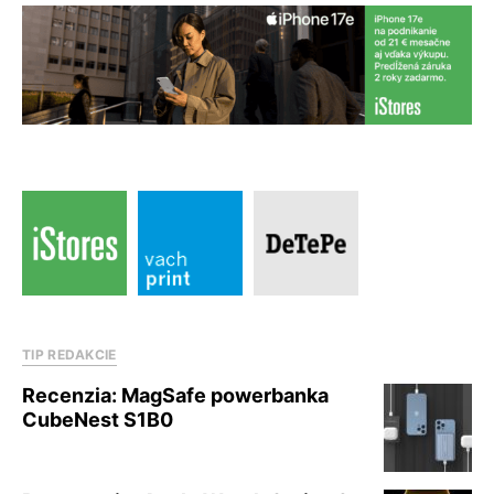
TIP REDAKCIE
Recenzia: MagSafe powerbanka
CubeNest S1B0