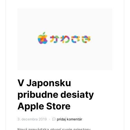
V Japonsku
pribudne desiaty
Apple Store
3. decembra 2019
pridaj komentár
Nová prevádzka otvorí svoje priestory