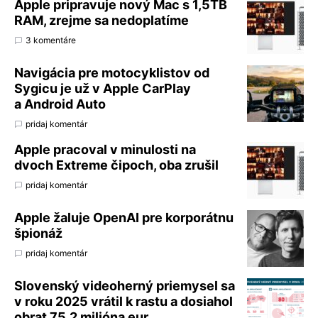
Apple pripravuje nový Mac s 1,5TB
RAM, zrejme sa nedoplatíme
3 komentáre
Navigácia pre motocyklistov od
Sygicu je už v Apple CarPlay
a Android Auto
pridaj komentár
Apple pracoval v minulosti na
dvoch Extreme čipoch, oba zrušil
pridaj komentár
Apple žaluje OpenAI pre korporátnu
špionáž
pridaj komentár
Slovenský videoherný priemysel sa
v roku 2025 vrátil k rastu a dosiahol
obrat 75,2 milióna eur