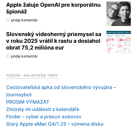
Apple žaluje OpenAI pre korporátnu
špionáž
pridaj komentár
Slovenský videoherný priemysel sa
v roku 2025 vrátil k rastu a dosiahol
obrat 75,2 milióna eur
pridaj komentár
FÓRUM – NAJNOVŠIE TÉMY
Cestovateľská apka od slovenského vývojára –
journeybot
PROSIM VYMAZAT
Zmizely mi události z kalendáře
Finder – vyber a presun suborov
Starý Apple eMac G4/1.25 – výmena disku