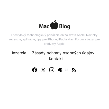
Lifestylový technologický portál nielen zo sveta Apple. Novinky,
recenzie, aplikácie, tipy pre iPhone, iPad a Mac. Fórum a bazár pre
produkty Apple.
Inzercia
Zásady ochrany osobných údajov
Kontakt
137