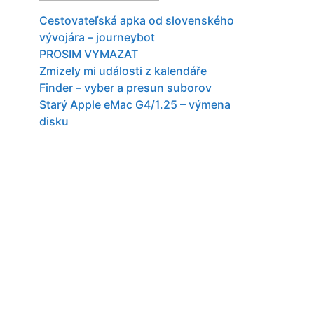
Cestovateľská apka od slovenského
vývojára – journeybot
PROSIM VYMAZAT
Zmizely mi události z kalendáře
Finder – vyber a presun suborov
Starý Apple eMac G4/1.25 – výmena
disku