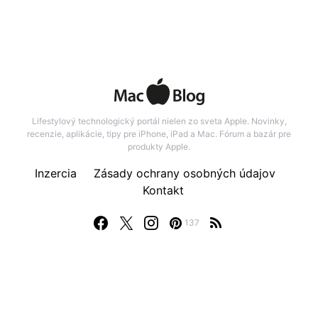
Lifestylový technologický portál nielen zo sveta Apple. Novinky,
recenzie, aplikácie, tipy pre iPhone, iPad a Mac. Fórum a bazár pre
produkty Apple.
Inzercia
Zásady ochrany osobných údajov
Kontakt
137