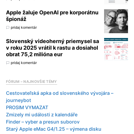
Apple žaluje OpenAI pre korporátnu
špionáž
pridaj komentár
Slovenský videoherný priemysel sa
v roku 2025 vrátil k rastu a dosiahol
obrat 75,2 milióna eur
pridaj komentár
FÓRUM – NAJNOVŠIE TÉMY
Cestovateľská apka od slovenského vývojára –
journeybot
PROSIM VYMAZAT
Zmizely mi události z kalendáře
Finder – vyber a presun suborov
Starý Apple eMac G4/1.25 – výmena disku