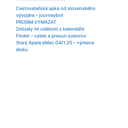
Cestovateľská apka od slovenského
vývojára – journeybot
PROSIM VYMAZAT
Zmizely mi události z kalendáře
Finder – vyber a presun suborov
Starý Apple eMac G4/1.25 – výmena
disku