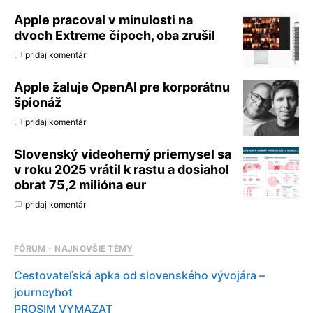
Apple pracoval v minulosti na
dvoch Extreme čipoch, oba zrušil
pridaj komentár
Apple žaluje OpenAI pre korporátnu
špionáž
pridaj komentár
Slovenský videoherný priemysel sa
v roku 2025 vrátil k rastu a dosiahol
obrat 75,2 milióna eur
pridaj komentár
FÓRUM – NAJNOVŠIE TÉMY
Cestovateľská apka od slovenského vývojára –
journeybot
PROSIM VYMAZAT