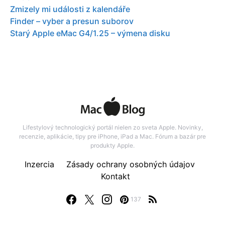
Zmizely mi události z kalendáře
Finder – vyber a presun suborov
Starý Apple eMac G4/1.25 – výmena disku
Lifestylový technologický portál nielen zo sveta Apple. Novinky,
recenzie, aplikácie, tipy pre iPhone, iPad a Mac. Fórum a bazár pre
produkty Apple.
Inzercia
Zásady ochrany osobných údajov
Kontakt
137