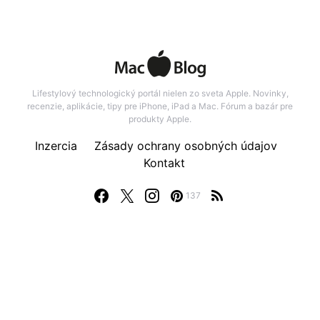
Lifestylový technologický portál nielen zo sveta Apple. Novinky,
recenzie, aplikácie, tipy pre iPhone, iPad a Mac. Fórum a bazár pre
produkty Apple.
Inzercia
Zásady ochrany osobných údajov
Kontakt
137