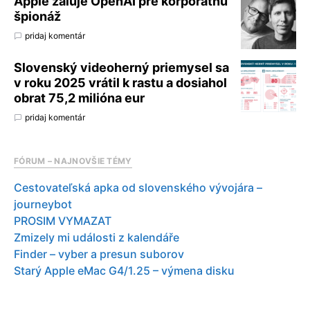
Apple žaluje OpenAI pre korporátnu
špionáž
pridaj komentár
Slovenský videoherný priemysel sa
v roku 2025 vrátil k rastu a dosiahol
obrat 75,2 milióna eur
pridaj komentár
FÓRUM – NAJNOVŠIE TÉMY
Cestovateľská apka od slovenského vývojára –
journeybot
PROSIM VYMAZAT
Zmizely mi události z kalendáře
Finder – vyber a presun suborov
Starý Apple eMac G4/1.25 – výmena disku