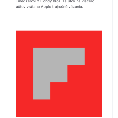
Tínedžerovi z Floridy hrozí za útok na viacero
účtov vrátane Apple trojročné väzenie.