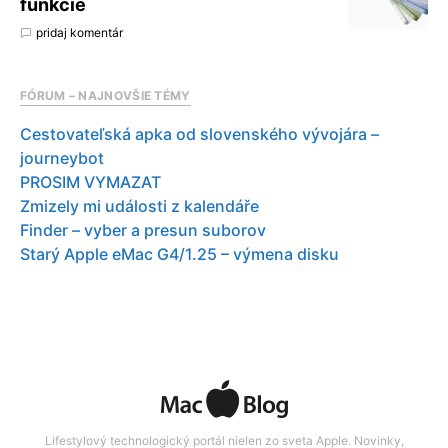
funkcie
pridaj komentár
FÓRUM – NAJNOVŠIE TÉMY
Cestovateľská apka od slovenského vývojára –
journeybot
PROSIM VYMAZAT
Zmizely mi události z kalendáře
Finder – vyber a presun suborov
Starý Apple eMac G4/1.25 – výmena disku
Lifestylový technologický portál nielen zo sveta Apple. Novinky,