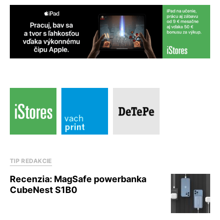
TIP REDAKCIE
Recenzia: MagSafe powerbanka
CubeNest S1B0