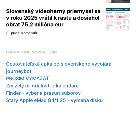
Slovenský videoherný priemysel sa
v roku 2025 vrátil k rastu a dosiahol
obrat 75,2 milióna eur
pridaj komentár
FÓRUM – NAJNOVŠIE TÉMY
Cestovateľská apka od slovenského vývojára –
journeybot
PROSIM VYMAZAT
Zmizely mi události z kalendáře
Finder – vyber a presun suborov
Starý Apple eMac G4/1.25 – výmena disku