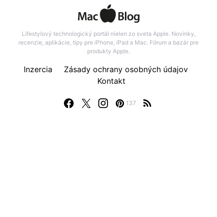
Lifestylový technologický portál nielen zo sveta Apple. Novinky,
recenzie, aplikácie, tipy pre iPhone, iPad a Mac. Fórum a bazár pre
produkty Apple.
Inzercia
Zásady ochrany osobných údajov
Kontakt
137