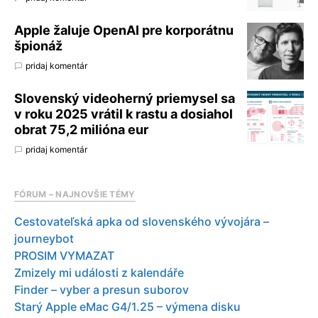
Apple žaluje OpenAI pre korporátnu
špionáž
pridaj komentár
Slovenský videoherný priemysel sa
v roku 2025 vrátil k rastu a dosiahol
obrat 75,2 milióna eur
pridaj komentár
FÓRUM – NAJNOVŠIE TÉMY
Cestovateľská apka od slovenského vývojára –
journeybot
PROSIM VYMAZAT
Zmizely mi události z kalendáře
Finder – vyber a presun suborov
Starý Apple eMac G4/1.25 – výmena disku