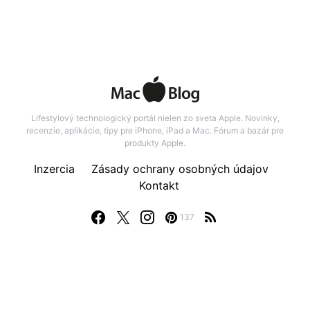
Lifestylový technologický portál nielen zo sveta Apple. Novinky,
recenzie, aplikácie, tipy pre iPhone, iPad a Mac. Fórum a bazár pre
produkty Apple.
Inzercia
Zásady ochrany osobných údajov
Kontakt
137