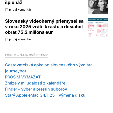
špionáž
pridaj komentár
Slovenský videoherný priemysel sa
v roku 2025 vrátil k rastu a dosiahol
obrat 75,2 milióna eur
pridaj komentár
FÓRUM – NAJNOVŠIE TÉMY
Cestovateľská apka od slovenského vývojára –
journeybot
PROSIM VYMAZAT
Zmizely mi události z kalendáře
Finder – vyber a presun suborov
Starý Apple eMac G4/1.25 – výmena disku