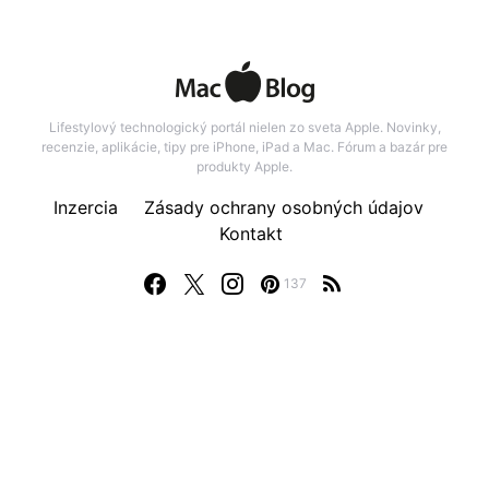
Lifestylový technologický portál nielen zo sveta Apple. Novinky,
recenzie, aplikácie, tipy pre iPhone, iPad a Mac. Fórum a bazár pre
produkty Apple.
Inzercia
Zásady ochrany osobných údajov
Kontakt
137