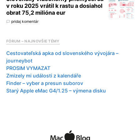
v roku 2025 vrátil k rastu a dosiahol
obrat 75,2 milióna eur
pridaj komentár
FÓRUM – NAJNOVŠIE TÉMY
Cestovateľská apka od slovenského vývojára –
journeybot
PROSIM VYMAZAT
Zmizely mi události z kalendáře
Finder – vyber a presun suborov
Starý Apple eMac G4/1.25 – výmena disku