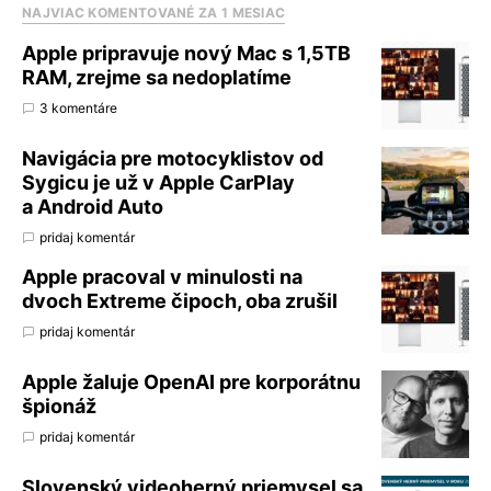
NAJVIAC KOMENTOVANÉ ZA 1 MESIAC
Apple pripravuje nový Mac s 1,5TB
RAM, zrejme sa nedoplatíme
3 komentáre
Navigácia pre motocyklistov od
Sygicu je už v Apple CarPlay
a Android Auto
pridaj komentár
Apple pracoval v minulosti na
dvoch Extreme čipoch, oba zrušil
pridaj komentár
Apple žaluje OpenAI pre korporátnu
špionáž
pridaj komentár
Slovenský videoherný priemysel sa