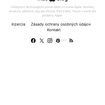
Lifestylový technologický portál nielen zo sveta Apple. Novinky,
recenzie, aplikácie, tipy pre iPhone, iPad a Mac. Fórum a bazár pre
produkty Apple.
Inzercia
Zásady ochrany osobných údajov
Kontakt
137