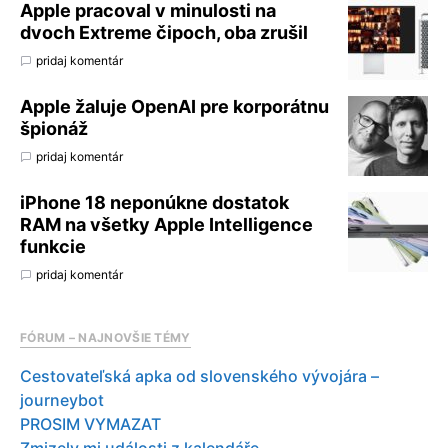
Apple pracoval v minulosti na
dvoch Extreme čipoch, oba zrušil
pridaj komentár
Apple žaluje OpenAI pre korporátnu
špionáž
pridaj komentár
iPhone 18 neponúkne dostatok
RAM na všetky Apple Intelligence
funkcie
pridaj komentár
FÓRUM – NAJNOVŠIE TÉMY
Cestovateľská apka od slovenského vývojára –
journeybot
PROSIM VYMAZAT