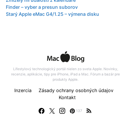
Zmizely mi události z kalendáře
Finder – vyber a presun suborov
Starý Apple eMac G4/1.25 – výmena disku
Lifestylový technologický portál nielen zo sveta Apple. Novinky,
recenzie, aplikácie, tipy pre iPhone, iPad a Mac. Fórum a bazár pre
produkty Apple.
Inzercia
Zásady ochrany osobných údajov
Kontakt
137