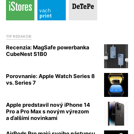
TIP REDAKCIE
Recenzia: MagSafe powerbanka
CubeNest S1B0
Porovnanie: Apple Watch Series 8
vs. Series 7
Apple predstavil nový iPhone 14
Pro a Pro Max s novým výrezom
a ďalšími novinkami
AirPods Pro majú svojho nástupcu