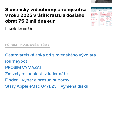
Slovenský videoherný priemysel sa
v roku 2025 vrátil k rastu a dosiahol
obrat 75,2 milióna eur
pridaj komentár
FÓRUM – NAJNOVŠIE TÉMY
Cestovateľská apka od slovenského vývojára –
journeybot
PROSIM VYMAZAT
Zmizely mi události z kalendáře
Finder – vyber a presun suborov
Starý Apple eMac G4/1.25 – výmena disku