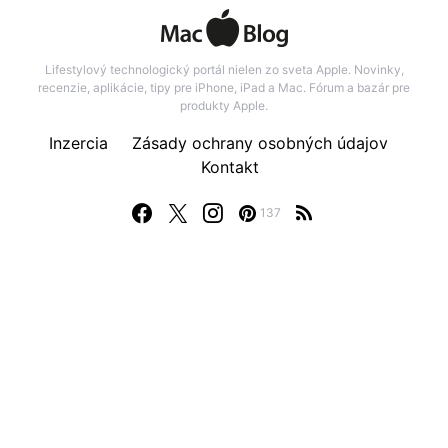
Lifestylový technologický portál nielen zo sveta Apple. Novinky,
recenzie, aplikácie, tipy pre iPhone, iPad a Mac. Fórum a bazár pre
produkty Apple.
Inzercia
Zásady ochrany osobných údajov
Kontakt
137