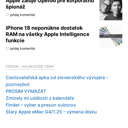
Apple žaluje OpenAI pre korporátnu
špionáž
pridaj komentár
iPhone 18 neponúkne dostatok
RAM na všetky Apple Intelligence
funkcie
pridaj komentár
FÓRUM – NAJNOVŠIE TÉMY
Cestovateľská apka od slovenského vývojára –
journeybot
PROSIM VYMAZAT
Zmizely mi události z kalendáře
Finder – vyber a presun suborov
Starý Apple eMac G4/1.25 – výmena disku