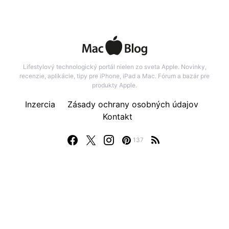
Lifestylový technologický portál nielen zo sveta Apple. Novinky,
recenzie, aplikácie, tipy pre iPhone, iPad a Mac. Fórum a bazár pre
produkty Apple.
Inzercia
Zásady ochrany osobných údajov
Kontakt
137