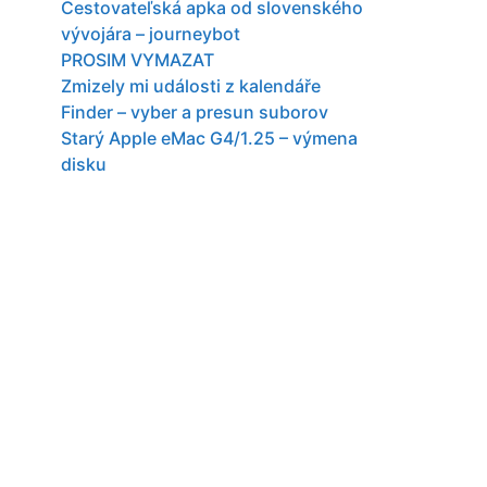
Cestovateľská apka od slovenského
vývojára – journeybot
PROSIM VYMAZAT
Zmizely mi události z kalendáře
Finder – vyber a presun suborov
Starý Apple eMac G4/1.25 – výmena
disku