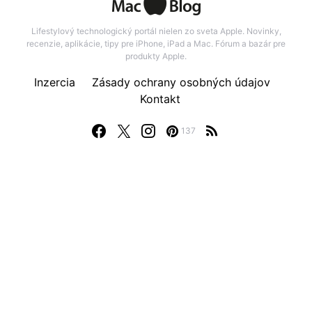
Lifestylový technologický portál nielen zo sveta Apple. Novinky,
recenzie, aplikácie, tipy pre iPhone, iPad a Mac. Fórum a bazár pre
produkty Apple.
Inzercia
Zásady ochrany osobných údajov
Kontakt
137