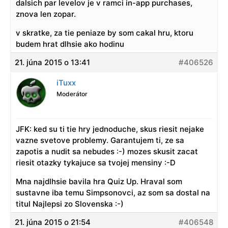
dalsich par levelov je v ramci in-app purchases,
znova len zopar.
v skratke, za tie peniaze by som cakal hru, ktoru
budem hrat dlhsie ako hodinu
21. júna 2015 o 13:41
#406526
iTuxx
Moderátor
JFK: ked su ti tie hry jednoduche, skus riesit nejake
vazne svetove problemy. Garantujem ti, ze sa
zapotis a nudit sa nebudes :-) mozes skusit zacat
riesit otazky tykajuce sa tvojej mensiny :-D
Mna najdlhsie bavila hra Quiz Up. Hraval som
sustavne iba temu Simpsonovci, az som sa dostal na
titul Najlepsi zo Slovenska :-)
21. júna 2015 o 21:54
#406548