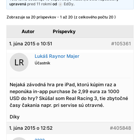
upravená
pred 11 rokmi
od
EdDy
.
Zobrazuje sa 20 príspevkov - 1 až 20 (z celkového počtu 20 )
Autor
Príspevky
1. júna 2015 o 10:51
#105361
Lukáš Raynor Majer
Účastník
Nejaká závodná hra pre iPad, ktorú kúpim raz a
neponúka in-app purchase že 2,99 eura za 1000
USD do hry? Skúšal som Real Racing 3, tie zbytočné
časy čakania napr. pri servise sú otravné.
Díky
1. júna 2015 o 12:52
#405848