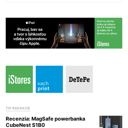
TIP REDAKCIE
Recenzia: MagSafe powerbanka
CubeNest S1B0