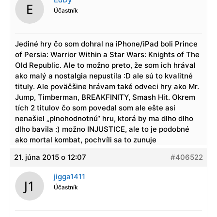
Účastník
Jediné hry čo som dohral na iPhone/iPad boli Prince
of Persia: Warrior Within a Star Wars: Knights of The
Old Republic. Ale to možno preto, že som ich hrával
ako malý a nostalgia nepustila :D ale sú to kvalitné
tituly. Ale poväčšine hrávam také odveci hry ako Mr.
Jump, Timberman, BREAKFINITY, Smash Hit. Okrem
tích 2 titulov čo som povedal som ale ešte asi
nenašiel „plnohodnotnú“ hru, ktorá by ma dlho dlho
dlho bavila :) možno INJUSTICE, ale to je podobné
ako mortal kombat, pochvíli sa to zunuje
21. júna 2015 o 12:07
#406522
jigga1411
Účastník