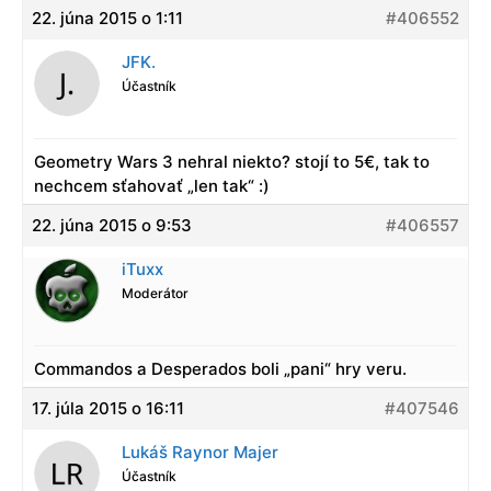
22. júna 2015 o 1:11
#406552
JFK.
Účastník
Geometry Wars 3 nehral niekto? stojí to 5€, tak to
nechcem sťahovať „len tak“ :)
22. júna 2015 o 9:53
#406557
iTuxx
Moderátor
Commandos a Desperados boli „pani“ hry veru.
17. júla 2015 o 16:11
#407546
Lukáš Raynor Majer
Účastník