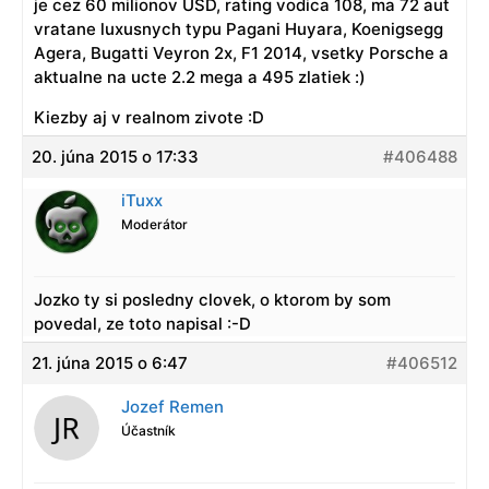
je cez 60 milionov USD, rating vodica 108, ma 72 aut
vratane luxusnych typu Pagani Huyara, Koenigsegg
Agera, Bugatti Veyron 2x, F1 2014, vsetky Porsche a
aktualne na ucte 2.2 mega a 495 zlatiek :)
Kiezby aj v realnom zivote :D
20. júna 2015 o 17:33
#406488
iTuxx
Moderátor
Jozko ty si posledny clovek, o ktorom by som
povedal, ze toto napisal :-D
21. júna 2015 o 6:47
#406512
Jozef Remen
Účastník