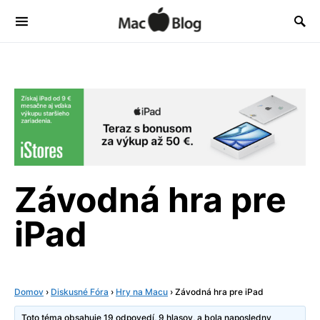
Závodná hra pre
iPad
Domov
›
Diskusné Fóra
›
Hry na Macu
›
Závodná hra pre iPad
Toto téma obsahuje 19 odpovedí, 9 hlasov, a bola naposledny