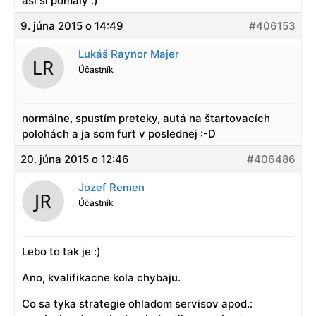
asi si pomalý :)
9. júna 2015 o 14:49
#406153
Lukáš Raynor Majer
Účastník
normálne, spustím preteky, autá na štartovacích
polohách a ja som furt v poslednej :-D
20. júna 2015 o 12:46
#406486
Jozef Remen
Účastník
Lebo to tak je :)
Ano, kvalifikacne kola chybaju.
Co sa tyka strategie ohladom servisov apod.: