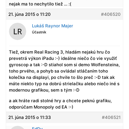
nejak ma to nechytilo tiež … :(
21. júna 2015 o 11:20
#406520
Lukáš Raynor Majer
Účastník
Tiež, okrem Real Racing 3, hladám nejakú hru čo
prevetrá výkon iPadu :-) ideálne niečo čo vie využiť
gyroscop a tak :-D stiahol som si demo Wolfensteina,
toho prvého, a pohyb sa ovládal stláčaním toho
kolečka na displayi, po chvile to šlo preč :-D tak ak
máte niekto typ na dobrú strielačku alebo niečo iné s
modernou grafikou, sem s tým :-D
a ak hráte radi stolné hry a chcete peknú grafiku,
odporúčam Monopoly od EA :-)
21. júna 2015 o 11:33
#406521
EdDy