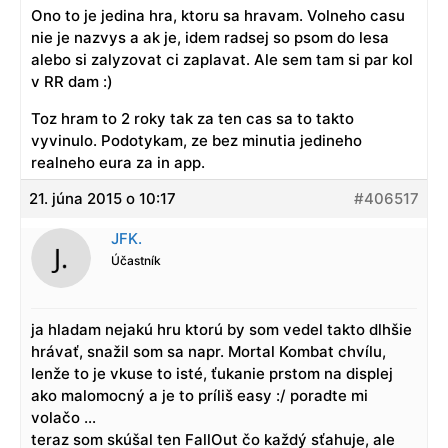
Ono to je jedina hra, ktoru sa hravam. Volneho casu
nie je nazvys a ak je, idem radsej so psom do lesa
alebo si zalyzovat ci zaplavat. Ale sem tam si par kol
v RR dam :)
Toz hram to 2 roky tak za ten cas sa to takto
vyvinulo. Podotykam, ze bez minutia jedineho
realneho eura za in app.
21. júna 2015 o 10:17
#406517
JFK.
Účastník
ja hladam nejakú hru ktorú by som vedel takto dlhšie
hrávať, snažil som sa napr. Mortal Kombat chvílu,
lenže to je vkuse to isté, ťukanie prstom na displej
ako malomocný a je to príliš easy :/ poradte mi
volačo …
teraz som skúšal ten FallOut čo každý sťahuje, ale