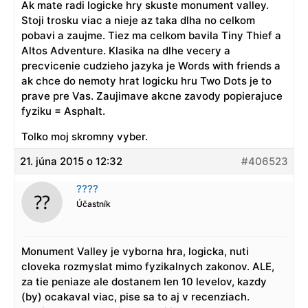
Ak mate radi logicke hry skuste monument valley.
Stoji trosku viac a nieje az taka dlha no celkom
pobavi a zaujme. Tiez ma celkom bavila Tiny Thief a
Altos Adventure. Klasika na dlhe vecery a
precvicenie cudzieho jazyka je Words with friends a
ak chce do nemoty hrat logicku hru Two Dots je to
prave pre Vas. Zaujimave akcne zavody popierajuce
fyziku = Asphalt.
Tolko moj skromny vyber.
21. júna 2015 o 12:32
#406523
????
Účastník
Monument Valley je vyborna hra, logicka, nuti
cloveka rozmyslat mimo fyzikalnych zakonov. ALE,
za tie peniaze ale dostanem len 10 levelov, kazdy
(by) ocakaval viac, pise sa to aj v recenziach.