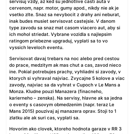
servisuj vzdy, az ked su jednotlive casti auta v
cervenom, napr. motor, gumy apod., nikdy nie ak je
vsetko zlte. Snaz sa nevybocit z drahy ani neburat,
inak budes musiet servisovat castejsie. V danom
type zavodu sa snaz mat casom viacero aut, aby si
ich mohol striedat. Vybrane vozidla s najlepsim
ratingom priebezne upgraduj, vyplati sa to vo
vyssich leveloch eventu.
Servisovat davaj trebars na noc alebo pred cestou
do prace, medzitym ak mas chut a cas, zavod nieco
ine. Pokial potrebujes prachy, vyhliadni si zavody, v
ktorych si vyhraval najviac. Zvycajne 5 kolove a viac
zavody, najviac sa da vyhrat v Cupoch v Le Mans a
Monza. Kludne pouzi Manazera (finacneho,
karierneho – zenska). Na servisy, hlavne ak sa jedna
o eventy s casovym obmedzenim (napr. teraz Le
Mans 2015) pouzivaj aj manazera oprav. Stoji to 1
zlatku ale ak suri cas, vyplati sa.
Hovorim ako clovek, ktoreho hodnota garaze v RR 3