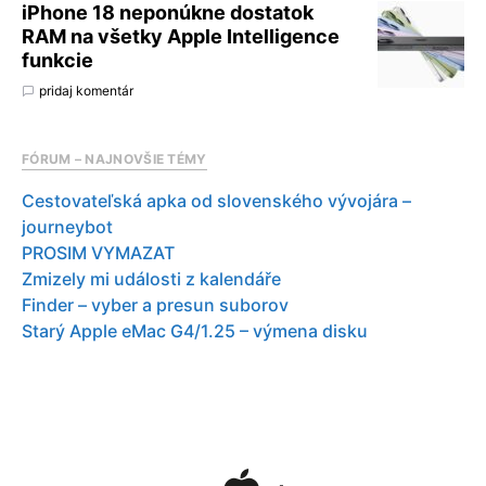
iPhone 18 neponúkne dostatok
RAM na všetky Apple Intelligence
funkcie
pridaj komentár
FÓRUM – NAJNOVŠIE TÉMY
Cestovateľská apka od slovenského vývojára –
journeybot
PROSIM VYMAZAT
Zmizely mi události z kalendáře
Finder – vyber a presun suborov
Starý Apple eMac G4/1.25 – výmena disku