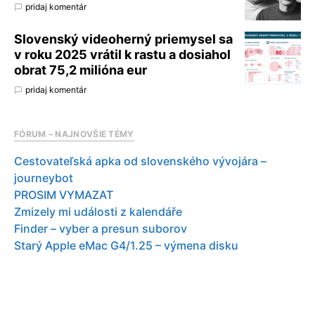
pridaj komentár
Slovenský videoherný priemysel sa
v roku 2025 vrátil k rastu a dosiahol
obrat 75,2 milióna eur
pridaj komentár
FÓRUM – NAJNOVŠIE TÉMY
Cestovateľská apka od slovenského vývojára –
journeybot
PROSIM VYMAZAT
Zmizely mi události z kalendáře
Finder – vyber a presun suborov
Starý Apple eMac G4/1.25 – výmena disku