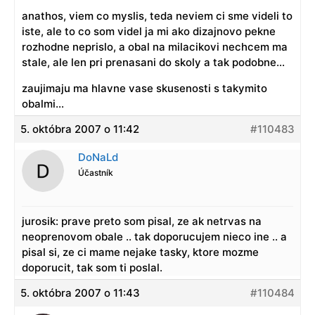
anathos, viem co myslis, teda neviem ci sme videli to
iste, ale to co som videl ja mi ako dizajnovo pekne
rozhodne neprislo, a obal na milacikovi nechcem ma
stale, ale len pri prenasani do skoly a tak podobne…
zaujimaju ma hlavne vase skusenosti s takymito
obalmi…
5. októbra 2007 o 11:42
#110483
DoNaLd
Účastník
jurosik: prave preto som pisal, ze ak netrvas na
neoprenovom obale .. tak doporucujem nieco ine .. a
pisal si, ze ci mame nejake tasky, ktore mozme
doporucit, tak som ti poslal.
5. októbra 2007 o 11:43
#110484