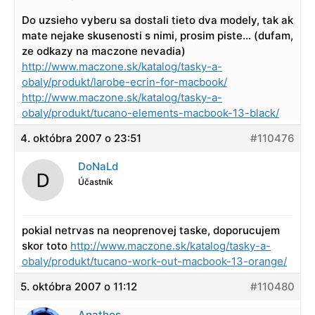
Do uzsieho vyberu sa dostali tieto dva modely, tak ak
mate nejake skusenosti s nimi, prosim piste… (dufam,
ze odkazy na maczone nevadia)
http://www.maczone.sk/katalog/tasky-a-
obaly/produkt/larobe-ecrin-for-macbook/
http://www.maczone.sk/katalog/tasky-a-
obaly/produkt/tucano-elements-macbook-13-black/
4. októbra 2007 o 23:51
#110476
DoNaLd
Účastník
pokial netrvas na neoprenovej taske, doporucujem
skor toto
http://www.maczone.sk/katalog/tasky-a-
obaly/produkt/tucano-work-out-macbook-13-orange/
5. októbra 2007 o 11:12
#110480
Anathos