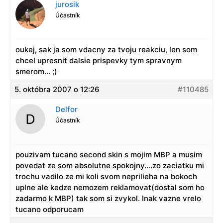
jurosik
Účastník
oukej, sak ja som vdacny za tvoju reakciu, len som
chcel upresnit dalsie prispevky tym spravnym
smerom… ;)
5. októbra 2007 o 12:26
#110485
Delfor
Účastník
pouzivam tucano second skin s mojim MBP a musim
povedat ze som absolutne spokojny….zo zaciatku mi
trochu vadilo ze mi koli svom neprilieha na bokoch
uplne ale kedze nemozem reklamovat(dostal som ho
zadarmo k MBP) tak som si zvykol. Inak vazne vrelo
tucano odporucam