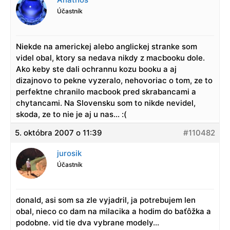
Účastník
Niekde na americkej alebo anglickej stranke som
videl obal, ktory sa nedava nikdy z macbooku dole.
Ako keby ste dali ochrannu kozu booku a aj
dizajnovo to pekne vyzeralo, nehovoriac o tom, ze to
perfektne chranilo macbook pred skrabancami a
chytancami. Na Slovensku som to nikde nevidel,
skoda, ze to nie je aj u nas… :(
5. októbra 2007 o 11:39
#110482
jurosik
Účastník
donald, asi som sa zle vyjadril, ja potrebujem len
obal, nieco co dam na milacika a hodim do baťôžka a
podobne. vid tie dva vybrane modely…