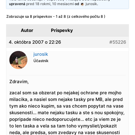
upravená
pred 18 rokmi, 10 mesiacmi
od
jurosik
.
Zobrazuje sa 8 príspevkov - 1 až 8 (z celkového počtu 8 )
Autor
Príspevky
4. októbra 2007 o 22:26
#55226
jurosik
Účastník
Zdravim,
zacal som sa obzerat po nejakej ochrane pre mojho
milacika, a nasiel som nejake tasky pre MB, ale pred
tym ako nieco kupim, sa vas chcem popytat na vase
skusenosti… mate nejaku tasku a ste s nou spokojny,
popripade nieco nedoporucujete… etc ja viem ze je
to len taska a vela sa tam toho vymysliet/pokazit
neda, ale predsa, som zvedavy na vase skusenosti