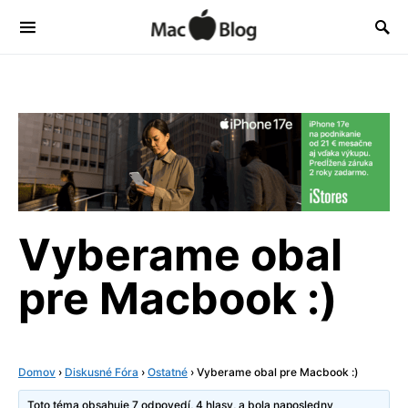
Vyberame obal
pre Macbook :)
Domov
›
Diskusné Fóra
›
Ostatné
›
Vyberame obal pre Macbook :)
Toto téma obsahuje 7 odpovedí, 4 hlasy, a bola naposledny