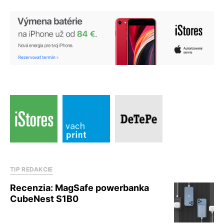
TIP REDAKCIE
Recenzia: MagSafe powerbanka
CubeNest S1B0