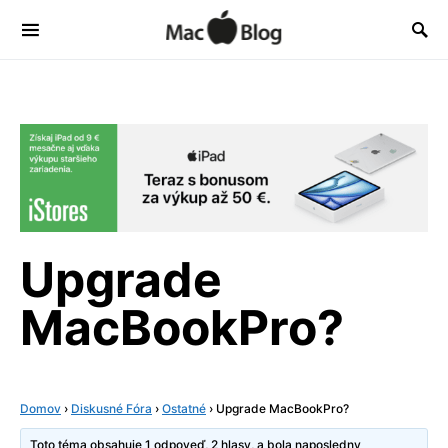
Upgrade
MacBookPro?
Domov
›
Diskusné Fóra
›
Ostatné
›
Upgrade MacBookPro?
Toto téma obsahuje 1 odpoveď, 2 hlasy, a bola naposledny