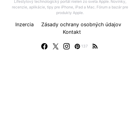
Lifestylový technologický portál nielen zo sveta Apple. Novinky,
recenzie, aplikácie, tipy pre iPhone, iPad a Mac. Fórum a bazár pre
produkty Apple.
Inzercia
Zásady ochrany osobných údajov
Kontakt
137