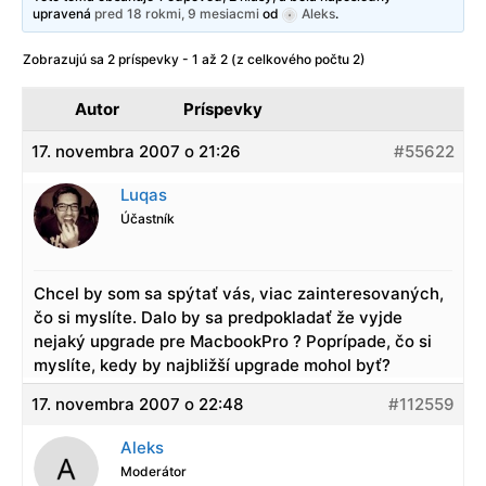
upravená
pred 18 rokmi, 9 mesiacmi
od
Aleks
.
Zobrazujú sa 2 príspevky - 1 až 2 (z celkového počtu 2)
Autor
Príspevky
17. novembra 2007 o 21:26
#55622
Luqas
Účastník
Chcel by som sa spýtať vás, viac zainteresovaných,
čo si myslíte. Dalo by sa predpokladať že vyjde
nejaký upgrade pre MacbookPro ? Poprípade, čo si
myslíte, kedy by najbližší upgrade mohol byť?
17. novembra 2007 o 22:48
#112559
Aleks
Moderátor