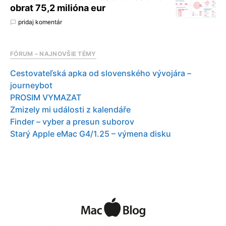
obrat 75,2 milióna eur
pridaj komentár
FÓRUM – NAJNOVŠIE TÉMY
Cestovateľská apka od slovenského vývojára –
journeybot
PROSIM VYMAZAT
Zmizely mi události z kalendáře
Finder – vyber a presun suborov
Starý Apple eMac G4/1.25 – výmena disku