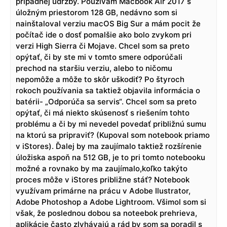
prípadnej údržby. Používam Macbook Air 2017 s
úložným priestorom 128 GB, nedávno som si
nainštaloval verziu macOS Big Sur a mám pocit že
počítač ide o dosť pomalšie ako bolo zvykom pri
verzi High Sierra či Mojave. Chcel som sa preto
opýtať, či by ste mi v tomto smere odporúčali
prechod na staršiu verziu, alebo to ničomu
nepomôže a môže to skôr uškodiť? Po štyroch
rokoch používania sa taktiež objavila informácia o
batérii- „Odporúča sa servis“. Chcel som sa preto
opýtať, či má niekto skúsenosť s riešením tohto
problému a či by mi nevedel povedať približnú sumu
na ktorú sa pripraviť? (Kupoval som notebook priamo
v iStores). Ďalej by ma zaujímalo taktiež rozšírenie
úložiska aspoň na 512 GB, je to pri tomto notebooku
možné a rovnako by ma zaujímalo,koľko takýto
proces môže v iStores približne stáť? Notebook
využívam primárne na prácu v Adobe Ilustrator,
Adobe Photoshop a Adobe Lightroom. Všimol som si
však, že poslednou dobou sa noteebok prehrieva,
aplikácie často zlyhávajú a rád by som sa poradil s