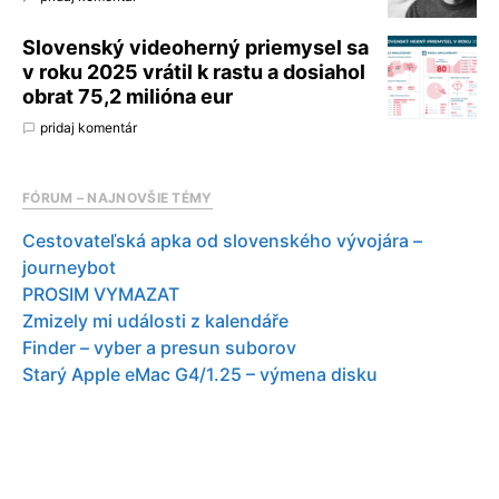
Slovenský videoherný priemysel sa
v roku 2025 vrátil k rastu a dosiahol
obrat 75,2 milióna eur
pridaj komentár
FÓRUM – NAJNOVŠIE TÉMY
Cestovateľská apka od slovenského vývojára –
journeybot
PROSIM VYMAZAT
Zmizely mi události z kalendáře
Finder – vyber a presun suborov
Starý Apple eMac G4/1.25 – výmena disku