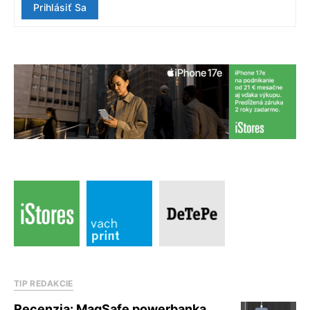
Prihlásiť Sa
TIP REDAKCIE
Recenzia: MagSafe powerbanka