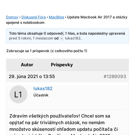
Domov
›
Diskusné Fóra
›
MacBlog
›
Update Macbook Air 2017 a otázky
spojené s notebookom
Toto téma obsahuje 0 odpovedí, 1 hlas, a bola naposledny upravená
pred 5 rokmi, 1 mesiacom
od
lukas182
.
Zobrazuje sa 1 príspevok (z celkového počtu 1)
Autor
Príspevky
29. júna 2021 o 13:55
#1289093
lukas182
Účastník
Zdravím všetkých používateľov! Chcel som sa
opýtať na pár triviálnych otázok, no nemám
množstvo skúseností ohľadom updatu počítača či