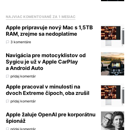
NAJVIAC KOMENTOVANÉ ZA 1 MESIAC
Apple pripravuje nový Mac s 1,5TB
RAM, zrejme sa nedoplatíme
3 komentáre
Navigácia pre motocyklistov od
Sygicu je už v Apple CarPlay
a Android Auto
pridaj komentár
Apple pracoval v minulosti na
dvoch Extreme čipoch, oba zrušil
pridaj komentár
Apple žaluje OpenAI pre korporátnu
špionáž
pridaj komentár