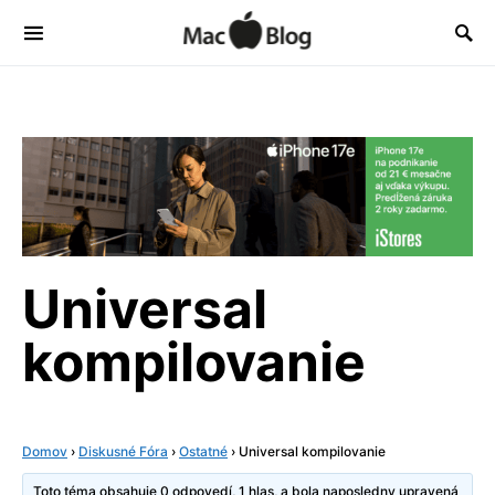
Universal
kompilovanie
Domov
›
Diskusné Fóra
›
Ostatné
›
Universal kompilovanie
Toto téma obsahuje 0 odpovedí, 1 hlas, a bola naposledny upravená