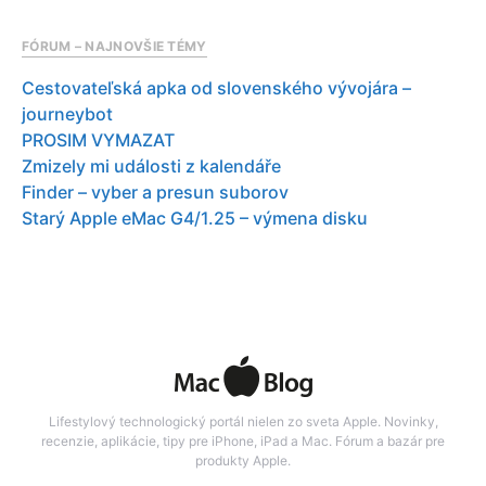
FÓRUM – NAJNOVŠIE TÉMY
Cestovateľská apka od slovenského vývojára –
journeybot
PROSIM VYMAZAT
Zmizely mi události z kalendáře
Finder – vyber a presun suborov
Starý Apple eMac G4/1.25 – výmena disku
Lifestylový technologický portál nielen zo sveta Apple. Novinky,
recenzie, aplikácie, tipy pre iPhone, iPad a Mac. Fórum a bazár pre
produkty Apple.