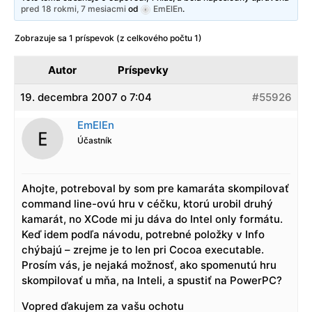
pred 18 rokmi, 7 mesiacmi
od
EmElEn
.
Zobrazuje sa 1 príspevok (z celkového počtu 1)
Autor
Príspevky
19. decembra 2007 o 7:04
#55926
EmElEn
Účastník
Ahojte, potreboval by som pre kamaráta skompilovať
command line-ovú hru v céčku, ktorú urobil druhý
kamarát, no XCode mi ju dáva do Intel only formátu.
Keď idem podľa návodu, potrebné položky v Info
chýbajú – zrejme je to len pri Cocoa executable.
Prosím vás, je nejaká možnosť, ako spomenutú hru
skompilovať u mňa, na Inteli, a spustiť na PowerPC?
Vopred ďakujem za vašu ochotu