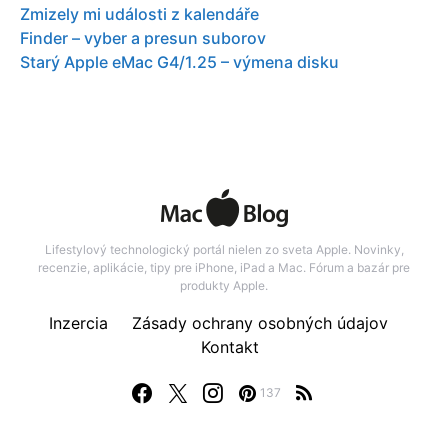
Zmizely mi události z kalendáře
Finder – vyber a presun suborov
Starý Apple eMac G4/1.25 – výmena disku
Lifestylový technologický portál nielen zo sveta Apple. Novinky,
recenzie, aplikácie, tipy pre iPhone, iPad a Mac. Fórum a bazár pre
produkty Apple.
Inzercia
Zásady ochrany osobných údajov
Kontakt
137