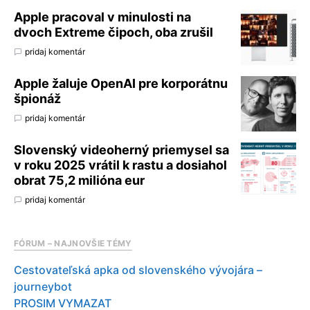
Apple pracoval v minulosti na
dvoch Extreme čipoch, oba zrušil
pridaj komentár
Apple žaluje OpenAI pre korporátnu
špionáž
pridaj komentár
Slovenský videoherný priemysel sa
v roku 2025 vrátil k rastu a dosiahol
obrat 75,2 milióna eur
pridaj komentár
FÓRUM – NAJNOVŠIE TÉMY
Cestovateľská apka od slovenského vývojára –
journeybot
PROSIM VYMAZAT