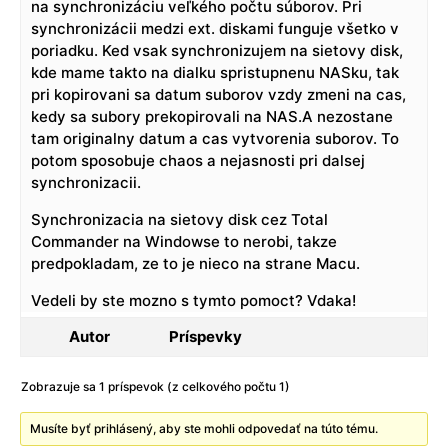
na synchronizáciu veľkého počtu súborov. Pri
synchronizácii medzi ext. diskami funguje všetko v
poriadku. Ked vsak synchronizujem na sietovy disk,
kde mame takto na dialku spristupnenu NASku, tak
pri kopirovani sa datum suborov vzdy zmeni na cas,
kedy sa subory prekopirovali na NAS.A nezostane
tam originalny datum a cas vytvorenia suborov. To
potom sposobuje chaos a nejasnosti pri dalsej
synchronizacii.
Synchronizacia na sietovy disk cez Total
Commander na Windowse to nerobi, takze
predpokladam, ze to je nieco na strane Macu.
Vedeli by ste mozno s tymto pomoct? Vdaka!
Autor
Príspevky
Zobrazuje sa 1 príspevok (z celkového počtu 1)
Musíte byť prihlásený, aby ste mohli odpovedať na túto tému.