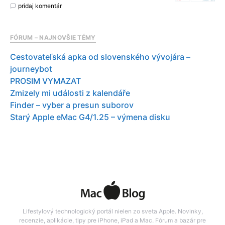
pridaj komentár
FÓRUM – NAJNOVŠIE TÉMY
Cestovateľská apka od slovenského vývojára –
journeybot
PROSIM VYMAZAT
Zmizely mi události z kalendáře
Finder – vyber a presun suborov
Starý Apple eMac G4/1.25 – výmena disku
Lifestylový technologický portál nielen zo sveta Apple. Novinky,
recenzie, aplikácie, tipy pre iPhone, iPad a Mac. Fórum a bazár pre