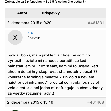
Zobrazuje sa 5 príspevkov - 1 až 5 (z celkového počtu 5 )
Autor
Príspevky
2. decembra 2015 o 0:29
#461331
xrx
Účastník
nazdar borci, mam problem a chcel by som ho
vyriesit. neviete mi nahodou poradit, ze ked
nainstalujem hru cez steam, kam mi to uklada, ked
chcem do tej hry skopirovat stiahnutelny obsah??
konkretne farming simulator 2015 gold a neviem
najst priecinok „mods“. precital som vela for, nasiel
vela ciest, ale ani jedna mi nefunguje. budem vdacny
za vsetky rozumne rady :)
2. decembra 2015 o 15:49
#461408