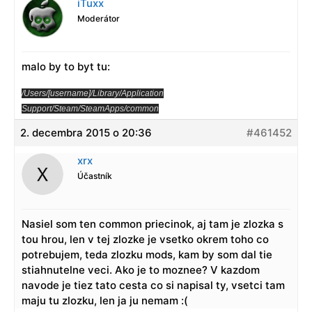
iTuxx
Moderátor
malo by to byt tu:
/Users/[username]/Library/Application
Support/Steam/SteamApps/common
2. decembra 2015 o 20:36
#461452
xrx
Účastník
Nasiel som ten common priecinok, aj tam je zlozka s
tou hrou, len v tej zlozke je vsetko okrem toho co
potrebujem, teda zlozku mods, kam by som dal tie
stiahnutelne veci. Ako je to moznee? V kazdom
navode je tiez tato cesta co si napisal ty, vsetci tam
maju tu zlozku, len ja ju nemam :(