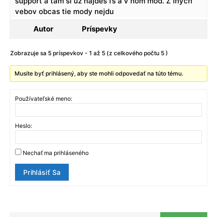
support a tam si uz najdes fs a v nom mod. Z inych
vebov obcas tie mody nejdu
Autor
Príspevky
Zobrazuje sa 5 príspevkov - 1 až 5 (z celkového počtu 5 )
Musíte byť prihlásený, aby ste mohli odpovedať na túto tému.
Používateľské meno:
Heslo:
Nechať ma prihláseného
Prihlásiť Sa