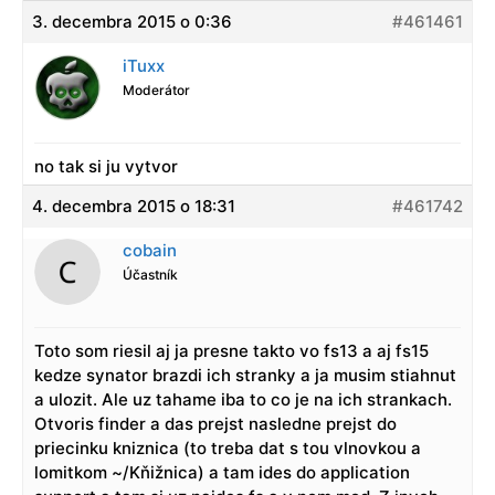
3. decembra 2015 o 0:36
#461461
iTuxx
Moderátor
no tak si ju vytvor
4. decembra 2015 o 18:31
#461742
cobain
Účastník
Toto som riesil aj ja presne takto vo fs13 a aj fs15
kedze synator brazdi ich stranky a ja musim stiahnut
a ulozit. Ale uz tahame iba to co je na ich strankach.
Otvoris finder a das prejst nasledne prejst do
priecinku kniznica (to treba dat s tou vlnovkou a
lomitkom ~/Kňižnica) a tam ides do application