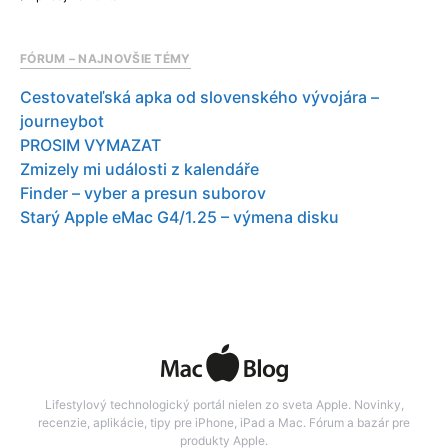
FÓRUM – NAJNOVŠIE TÉMY
Cestovateľská apka od slovenského vývojára –
journeybot
PROSIM VYMAZAT
Zmizely mi události z kalendáře
Finder – vyber a presun suborov
Starý Apple eMac G4/1.25 – výmena disku
Lifestylový technologický portál nielen zo sveta Apple. Novinky,
recenzie, aplikácie, tipy pre iPhone, iPad a Mac. Fórum a bazár pre
produkty Apple.