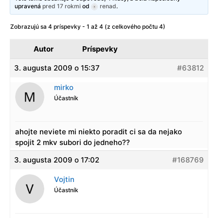
upravená
pred 17 rokmi
od
renad
.
Zobrazujú sa 4 príspevky - 1 až 4 (z celkového počtu 4)
Autor
Príspevky
3. augusta 2009 o 15:37
#63812
mirko
Účastník
ahojte neviete mi niekto poradit ci sa da nejako
spojit 2 mkv subori do jedneho??
3. augusta 2009 o 17:02
#168769
Vojtin
Účastník