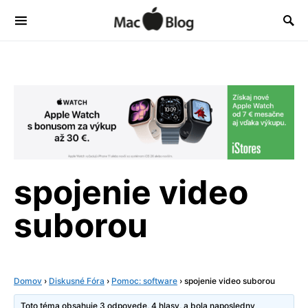
spojenie video
suborou
Domov
›
Diskusné Fóra
›
Pomoc: software
›
spojenie video suborou
Toto téma obsahuje 3 odpovede, 4 hlasy, a bola naposledny