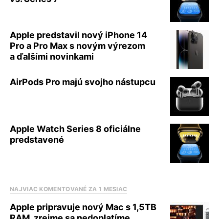
Apple predstavil nový iPhone 14
Pro a Pro Max s novým výrezom
a ďalšími novinkami
AirPods Pro majú svojho nástupcu
Apple Watch Series 8 oficiálne
predstavené
NAJVIAC KOMENTOVANÉ ZA 1 MESIAC
Apple pripravuje nový Mac s 1,5TB
RAM, zrejme sa nedoplatíme