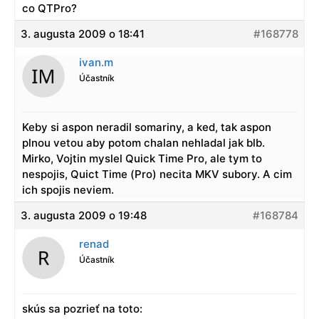
co QTPro?
3. augusta 2009 o 18:41
#168778
ivan.m
Účastník
Keby si aspon neradil somariny, a ked, tak aspon
plnou vetou aby potom chalan nehladal jak blb.
Mirko, Vojtin myslel Quick Time Pro, ale tym to
nespojis, Quict Time (Pro) necita MKV subory. A cim
ich spojis neviem.
3. augusta 2009 o 19:48
#168784
renad
Účastník
skús sa pozrieť na toto: