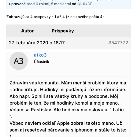
upravená
pred 6 rokmi, 5 mesiacmi
od
0xCF
.
Zobrazujú sa 4 príspevky - 1 až 4 (z celkového počtu 4)
Autor
Príspevky
27. februára 2020 o 16:17
#547772
atko3
Účastník
Zdravím vás komunita. Mám menší problém ktorý má
riadne irituje. Hodinky mi podávajú rôzne informácie.
Ako napr. Splnili ste všetky kruhy a podobne. Môj
problém je ten, že mi hodinky komolia moje meno.
Volám sa Rastislav. Ale hodinky ma oslovujú: “ Latic
“.
Vôbec neviem odkiaľ Apple zobral takéto meno. Už
som aj resetoval párovanie s iphonom a stále to iste:
(