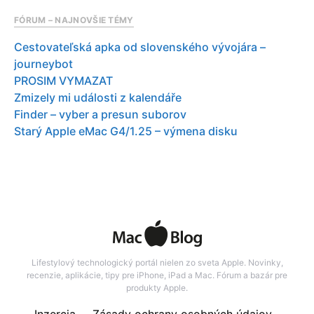
FÓRUM – NAJNOVŠIE TÉMY
Cestovateľská apka od slovenského vývojára –
journeybot
PROSIM VYMAZAT
Zmizely mi události z kalendáře
Finder – vyber a presun suborov
Starý Apple eMac G4/1.25 – výmena disku
Lifestylový technologický portál nielen zo sveta Apple. Novinky,
recenzie, aplikácie, tipy pre iPhone, iPad a Mac. Fórum a bazár pre
produkty Apple.