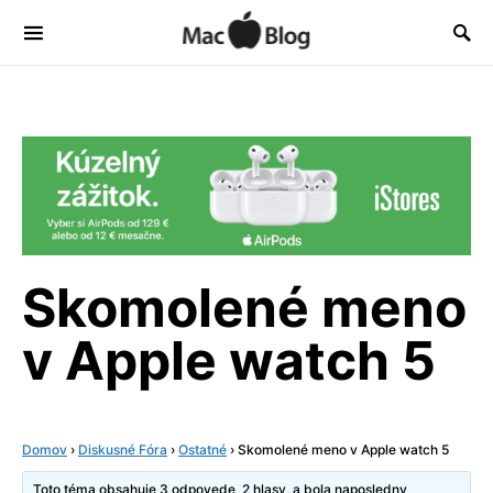
Skomolené meno
v Apple watch 5
Domov
›
Diskusné Fóra
›
Ostatné
›
Skomolené meno v Apple watch 5
Toto téma obsahuje 3 odpovede, 2 hlasy, a bola naposledny