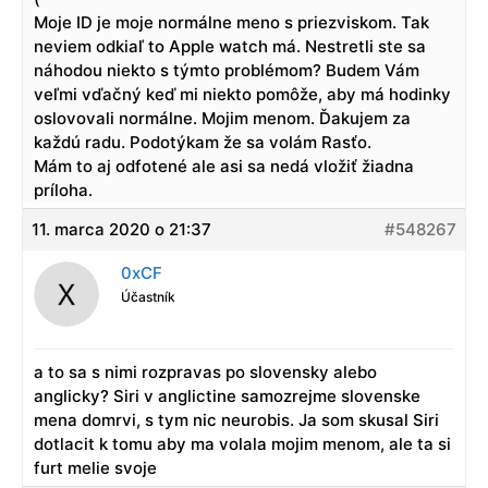
Moje ID je moje normálne meno s priezviskom. Tak
neviem odkiaľ to Apple watch má. Nestretli ste sa
náhodou niekto s týmto problémom? Budem Vám
veľmi vďačný keď mi niekto pomôže, aby má hodinky
oslovovali normálne. Mojim menom. Ďakujem za
každú radu. Podotýkam že sa volám Rasťo.
Mám to aj odfotené ale asi sa nedá vložiť žiadna
príloha.
11. marca 2020 o 21:37
#548267
0xCF
Účastník
a to sa s nimi rozpravas po slovensky alebo
anglicky? Siri v anglictine samozrejme slovenske
mena domrvi, s tym nic neurobis. Ja som skusal Siri
dotlacit k tomu aby ma volala mojim menom, ale ta si
furt melie svoje