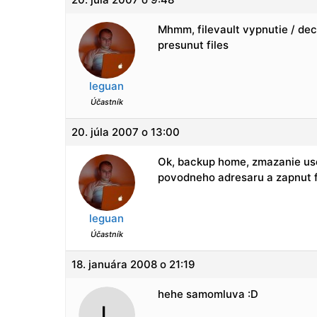
Mhmm, filevault vypnutie / dec
presunut files
leguan
Účastník
20. júla 2007 o 13:00
Ok, backup home, zmazanie use
povodneho adresaru a zapnut fi
leguan
Účastník
18. januára 2008 o 21:19
hehe samomluva :D