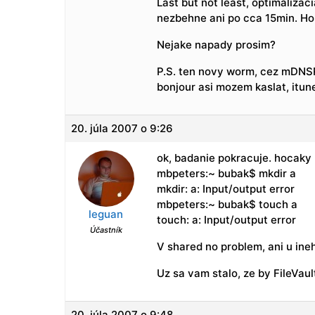
Last but not least, optimalizac
nezbehne ani po cca 15min. H
Nejake napady prosim?
P.S. ten novy worm, cez mDNS
bonjour asi mozem kaslat, itun
20. júla 2007 o 9:26
ok, badanie pokracuje. hocaky
mbpeters:~ bubak$ mkdir a
mkdir: a: Input/output error
mbpeters:~ bubak$ touch a
leguan
touch: a: Input/output error
Účastník
V shared no problem, ani u ine
Uz sa vam stalo, ze by FileVaul
20. júla 2007 o 9:48