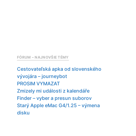
FÓRUM – NAJNOVŠIE TÉMY
Cestovateľská apka od slovenského
vývojára – journeybot
PROSIM VYMAZAT
Zmizely mi události z kalendáře
Finder – vyber a presun suborov
Starý Apple eMac G4/1.25 – výmena
disku