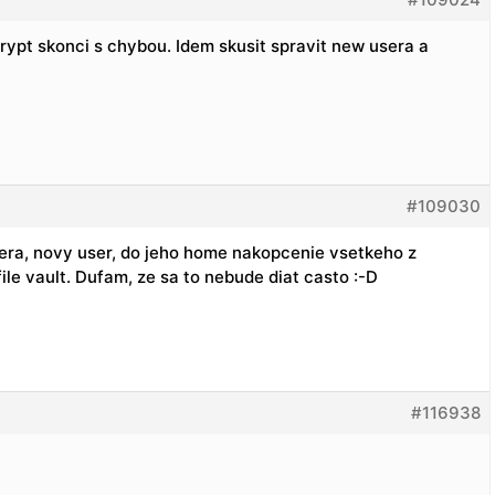
rypt skonci s chybou. Idem skusit spravit new usera a
#109030
ra, novy user, do jeho home nakopcenie vsetkeho z
le vault. Dufam, ze sa to nebude diat casto :-D
#116938