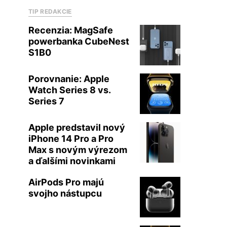
TIP REDAKCIE
Recenzia: MagSafe
powerbanka CubeNest
S1B0
Porovnanie: Apple
Watch Series 8 vs.
Series 7
Apple predstavil nový
iPhone 14 Pro a Pro
Max s novým výrezom
a ďalšími novinkami
AirPods Pro majú
svojho nástupcu