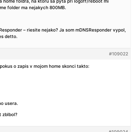
ia home foldra, na ktoru sa pyta pri logoff/reboot mi
ome folder ma nejakych 800MB.
Responder – riesite nejako? Ja som mDNSResponder vypol,
es detto.
#109022
 pokus o zapis v mojom home skonci takto:
ho usera.
t zblbol?
#109024