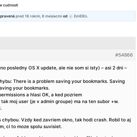
ne cudnosti
 upravená
pred 18 rokmi, 6 mesiacmi
od
EmElEn
.
#54866
o posledny OS X update, ale nie som si isty) – asi 2 dni –
o chybu: There is a problem saving your bookmarks. Saving
aving your bookmarks.
 permissions a hlasi OK, a ked pozriem
, tak moj user (je v admin groupe) ma na ten subor +w.
.
 chybou. Vzdy ked zavriem okno, tak hodi crash. Robil to aj
m, ci to moze spolu suvisiet.