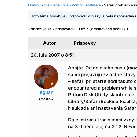
Domov
›
Diskusné Fóra
›
Pomoc: software
›
Safari problem a i
Toto téma obsahuje 6 odpovedí, 4 hlasy, a bola naposledny
Zobrazuje sa 7 príspevkov - 1 až 7 (z celkového počtu 7 )
Autor
Príspevky
20. júla 2007 o 8:51
Ahojte. Od nejakeho casu (mozn
sa mi prejavuju zvlastne stavy:
– safari pri starte hodi takut
encountered a problem while s
leguan
Pritom Disk Utility skontroluje
Účastník
Library/Safari/Bookmarks.plist
Neuklada ani nastavenia Safari
Dalej mi smultron skonci vzdy s
na 3.0.neco a aj na 3.1.2. Nevie