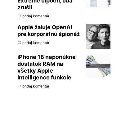
Extreme čipoch, oba
zrušil
pridaj komentár
Apple žaluje OpenAI
pre korporátnu špionáž
pridaj komentár
iPhone 18 neponúkne
dostatok RAM na
všetky Apple
Intelligence funkcie
pridaj komentár